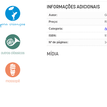
INFORMAÇÕES ADICIONAIS
Autor:
G
Preço:
R
Categoria:
A
ISBN:
9
Nº de páginas:
1
MÍDIA