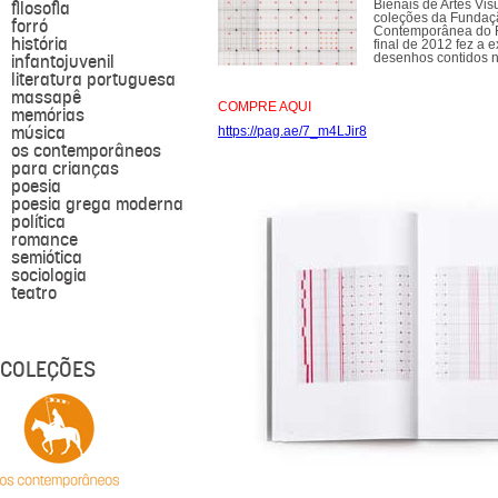
filosofia
Bienais de Artes Vis
coleções da Fundaçã
forró
Contemporânea do Ri
história
final de 2012 fez a
infantojuvenil
desenhos contidos ne
literatura portuguesa
massapê
COMPRE AQUI
memórias
música
https://pag.ae/7_m4LJir8
os contemporâneos
para crianças
poesia
poesia grega moderna
política
romance
semiótica
sociologia
teatro
COLEÇÕES