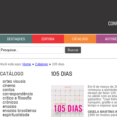
DESTAQUES
EDITORA
CÁTALOGO
AUTOR
Buscar
Você está aqui:
Home
Cátalogo
105 dias
105 DIAS
CATÁLOGO
artes visuais
cinema
Em 8 de março de 201
contos
começou a quimiotera
correspondência
desejo de fazer 105 
no ateliê com as te
crítica e filosofia
gabaritos. "Usei fol
crônicas
nanquim, grafite e 
ensaios
tempo e esperar que
ensaios brasileiros
GISELA MARTINS 
espiritualidade
1980 se mudou para P