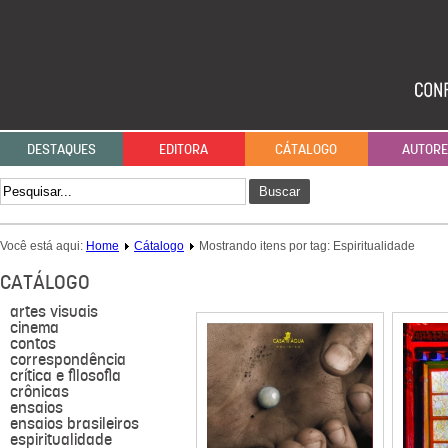
DESTAQUES
EDITORA
CÁTALOGO
AUTOR
Buscar
Você está aqui:
Home
Cátalogo
Mostrando itens por tag: Espiritualidade
CATÁLOGO
artes visuais
cinema
contos
correspondência
crítica e filosofia
crônicas
ensaios
ensaios brasileiros
espiritualidade