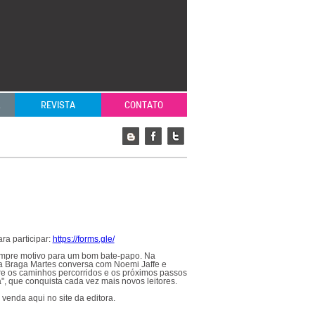
L
REVISTA
CONTATO
a participar:
https://forms.gle/
empre motivo para um bom bate-papo. Na
ina Braga Martes conversa com Noemi Jaffe e
re os caminhos percorridos e os próximos passos
, que conquista cada vez mais novos leitores.
 venda aqui no site da editora.