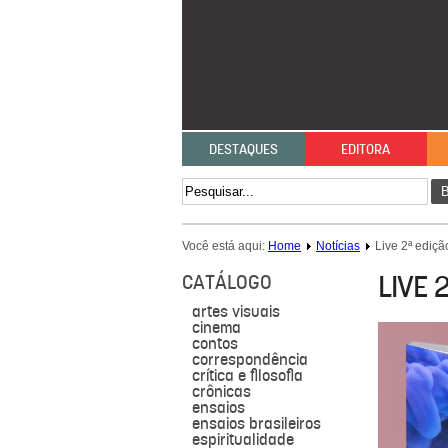
DESTAQUES
EDITORA
B
Você está aqui:
Home
Notícias
Live 2ª ediçã
LIVE 
CATÁLOGO
artes visuais
cinema
contos
correspondência
crítica e filosofia
crônicas
ensaios
ensaios brasileiros
espiritualidade