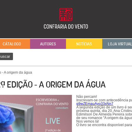
CÁTALOGO
AUTORES
NOTÍCIAS
LOJA VIRTUA
uscar
o - A origem da água
2ª EDIÇÃO - A ORIGEM DA ÁGUA
Não percam!
Inscrevam-se com antecedência par
g9wZEmauAyo33xNn7
A segunda edição de um livro é s
próxima quinta, dia 20, Ana Crist
Edimilson De Almeida Pereira sob
de seu romance "A origem da água"
Nos vemos lá!
O livro se encontra disponível para