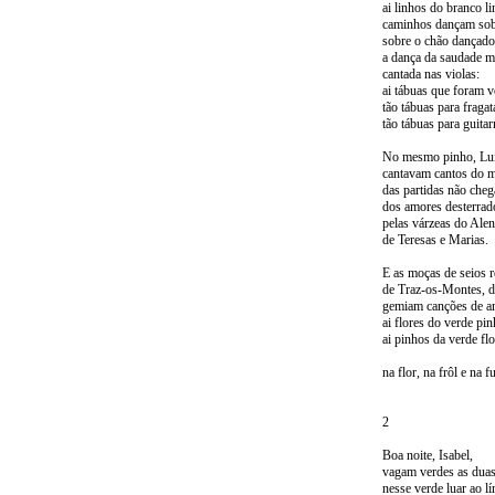
ai linhos do branco li
caminhos dançam sob
sobre o chão dançado
a dança da saudade m
cantada nas violas:
ai tábuas que foram v
tão tábuas para fragat
tão tábuas para guitar
No mesmo pinho, Luí
cantavam cantos do 
das partidas não che
dos amores desterrad
pelas várzeas do Alen
de Teresas e Marias.
E as moças de seios 
de Traz-os-Montes, d
gemiam canções de a
ai flores do verde pi
ai pinhos da verde flo
na flor, na frôl e na 
2
Boa noite, Isabel,
vagam verdes as duas
nesse verde luar ao lí