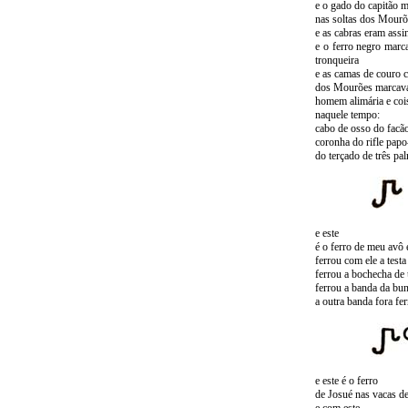
e o gado do capitão 
nas soltas dos Mourõ
e as cabras eram assi
e o ferro negro marc
tronqueira
e as camas de couro 
dos Mourões marcav
homem alimária e coi
naquele tempo:
cabo de osso do facã
coronha do rifle pap
do terçado de três pa
e este
é o ferro de meu avô 
ferrou com ele a test
ferrou a bochecha de
ferrou a banda da bu
a outra banda fora f
e este é o ferro
de Josué nas vacas d