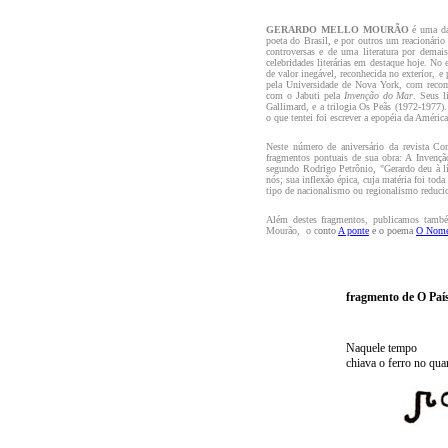
G
ERARDO MELLO MOURÃO
é uma da
poeta do Brasil, e por outros um reacionário 
controversas e de uma literatura por demai
celebridades literárias em destaque hoje. No 
de valor inegável, reconhecida no exterior, e
pela Universidade de Nova York, com recom
com o Jabuti pela
Invenção do Mar
. Seus l
Gallimard, e a trilogia Os Peãs (1972-1977
o que tentei foi escrever a epopéia da Améri
Neste número de aniversário da revista Con
fragmentos pontuais de sua obra:
A Invenç
segundo Rodrigo Petrônio, "Gerardo deu à lí
nós; sua inflexão épica, cuja matéria foi tod
tipo de nacionalismo ou regionalismo reduci
Além destes fragmentos, publicamos tam
Mourão,
o c
onto
A ponte
e o poema
O Nome
fragmento de O Paí
Naquele tempo
chiava o ferro no qua