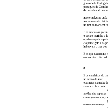
genovês de Portugal 
português de Castilha
de outra Isabel que te
nascer nalguma onda 
mar oceano de Diônis
no fim do mar sem fi
E as sereias os golfin
o cavalo-marinho o l
o peixe-espada o peix
e o peixe-gato e os p
habitavam o mar dos m
E os que nascem no 
e o mar é o chão maio
8
E os cavaleiros do m
no sertão do mar
e as mãos salgadas d
seguram dia e noite
e aos quar
a rédea das espumas
e navegam o espaço -
para o
e navegam o tempo -