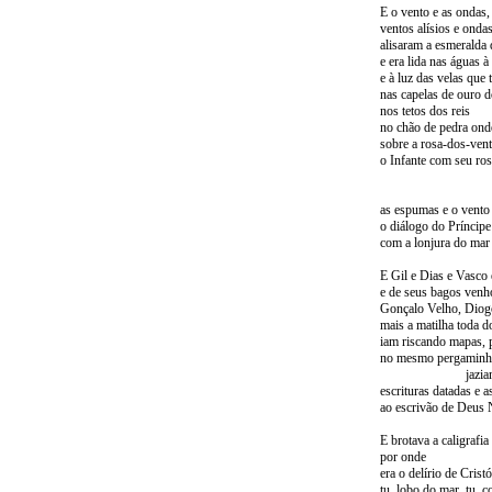
E o vento e as ondas,
ventos alísios e ondas
alisaram a esmeralda d
e era lida nas águas à 
e à luz das velas que
nas capelas de ouro d
nos tetos dos reis
no chão de pedra ond
sobre a rosa-dos-vent
o Infante com seu ros
e a
as espumas e o vento
o diálogo do Príncipe
com a lonjura do mar 
E Gil e Dias e Vasco
e de seus bagos venh
Gonçalo Velho, Diog
mais a matilha toda 
iam riscando mapas, 
no mesmo pergaminho
jazia
escrituras datadas e a
ao escrivão de Deus 
E brotava a caligrafi
por onde
era o delírio de Crist
tu, lobo do mar, tu, c