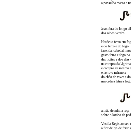
a possuída marca a ne
à sombra do longo cíl
dos olhos verdes.
Herdei o ferro em fo
e do ferro e do fogo
fazenda, cabedal, mo
gasto ferro e fogo na
das noites e dos dias
na compra da lágrima 
e compro eu mesmo a
e lavro o mármore
do chão de viver e d
marcada a letra a fogo
a mão de minha raça
sobre o lombo da ped
Vexilla Regis ao seu 
a flor de lys de ferro