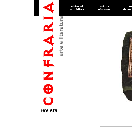
editorial
outros
en
e créditos
números
de
mat
revista