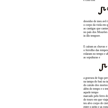
e com este
desenho de meu avô t
o corpo da viola em q
as cantigas que cant
no país dos Mourões
in illo tempore.
E caíram as chuvas e
o ferrolho das tempes
rolaram no tempo e a
as sepulturas e
a gravura de fogo pe
na tampa do baú na t
do caixão dos mortos
além do tempo e o t
aquele tempo
marcado pelo ferro 
do touro em que viaja
teu alvo corpo de cint
entre o peito e as rom