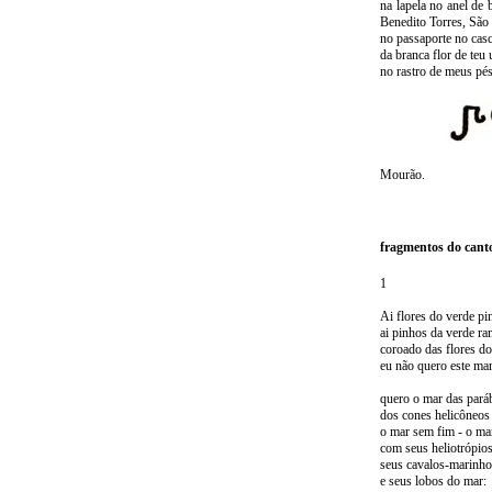
na lapela no anel de 
Benedito Torres, São
no passaporte no casc
da branca flor de teu
no rastro de meus pé
Mourão.
fragmentos do cant
1
Ai flores do verde pi
ai pinhos da verde r
coroado das flores d
eu não quero este mar
quero o mar das paráb
dos cones helicôneos
o mar sem fim - o ma
com seus heliotrópios
seus cavalos-marinhos
e seus lobos do mar: