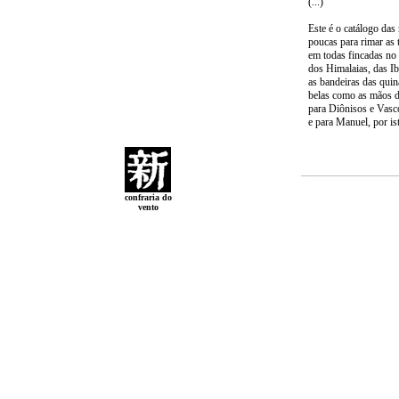
(...)
Este é o catálogo das
poucas para rimar as 
em todas fincadas no 
dos Himalaias, das Ib
as bandeiras das quin
belas como as mãos d
para Diônisos e Vasco
e para Manuel, por is
confraria do
vento