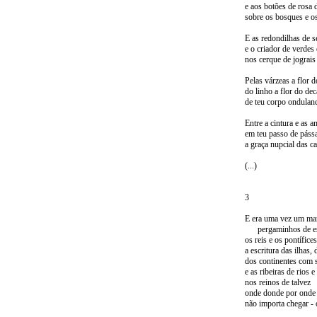
e aos botões de rosa 
sobre os bosques e o
E as redondilhas de 
e o criador de verdes
nos cerque de jograis 
Pelas várzeas a flor do
do linho a flor do dec
de teu corpo onduland
Entre a cintura e as a
em teu passo de páss
a graça nupcial das ca
(...)
3
E era uma vez um ma
pergaminhos de es
os reis e os pontífice
a escritura das ilhas, 
dos continentes com 
e as ribeiras de rios 
nos reinos de talvez
onde donde por onde 
não importa chegar - o