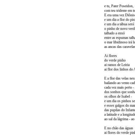
e tu, Pater Poseidon,
com teu tridente em t
E era uma vez Diôniso
e um dia a flor do pi
e um dia a tábua ser
o pinho de novo verd
talhado a enxó
entre as espumas talh
o mar libidinoso irá
as ancas das caravela
Ai flores
do verde pinho
ai ramos de Leiria
ai flor dos linhos do 
E a flor das velas nes
bailando ao vento ca
cada vez mais perto -
dos sonhos que son
os olhos de Isabel -
e um dia os pinhos s
e esses galgos do mar
das pupilas do Infant
a latitude e a longitu
ao sal da lágrima - ao
E no chão das águas
ai flores do verde pi