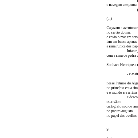
para qu
e navegam a espuma 
para q
(...)
Caçavam a aventura e
no sertão do mar
e então o mar era sert
iam em busca apenas 
a rima rúnica dos pap
Infante,
com a rima de pedra 
Sonhava Henrique a 
- e assi
nesse Patmos do Alg
no princípio era a ri
e o mundo era a rima
e descobrimos
escrivão e
cartógrafo sou de rim
no papiro augusto
no papel das ovelhas 
9