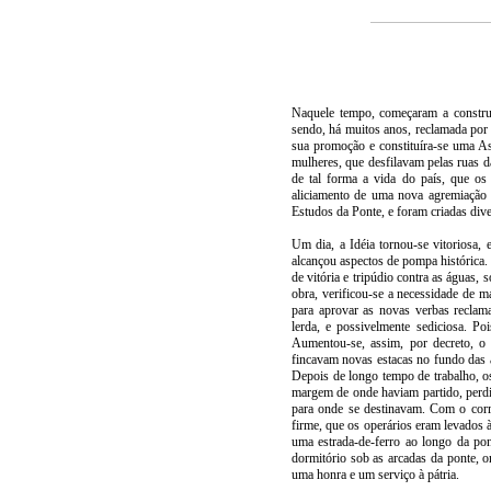
Naquele tempo, começaram a construi
sendo, há muitos anos, reclamada por 
sua promoção e constituíra-se uma A
mulheres, que desfilavam pelas ruas d
de tal forma a vida do país, que os 
aliciamento de uma nova agremiação 
Estudos da Ponte, e foram criadas diver
Um dia, a Idéia tornou-se vitoriosa,
alcançou aspectos de pompa histórica.
de vitória e tripúdio contra as águas, 
obra, verificou-se a necessidade de m
para aprovar as novas verbas reclam
lerda, e possivelmente sediciosa. P
Aumentou-se, assim, por decreto, o 
fincavam novas estacas no fundo das á
Depois de longo tempo de trabalho, os
margem de onde haviam partido, perd
para onde se destinavam. Com o corre
firme, que os operários eram levados
uma estrada-de-ferro ao longo da pon
dormitório sob as arcadas da ponte, o
uma honra e um serviço à pátria.