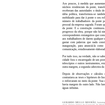
Aos poucos, à medida que aumentava
núcleos residenciais da ponte, tra
receberam das autoridades o título de
idéia política, transformou-se tamb
mobilizado para dar à ponte o seu es
número de trabalhadores da ponte par
pessoal da empresa sagrada. Foram qu
da ponte. E a construção continuo
progresso da obra, porque não há nin
correspondentes estrangeiros que cons
aos trabalhadores de darem qualquer e
gastar com palavras que nada cons
inauguração, para anunciá-la com
comunicação, estudiosamente elaborada
Por tudo isso, na verdade, não se sabe
cidade fora o encarregado de um pos
telescópios e outros instrumentos, est
outra margem, a segunda cabeceira da 
Depois de observações e cálculos c
contrariava as teses e hipóteses do In
o enforcaram no meio da ponte. Sua 
havia margem do outro lado. Não havi
águas infinitas.
GERARDO MELLO MOURÃO
, homenag
atual. Amigo íntimo de Guignard, de Miche