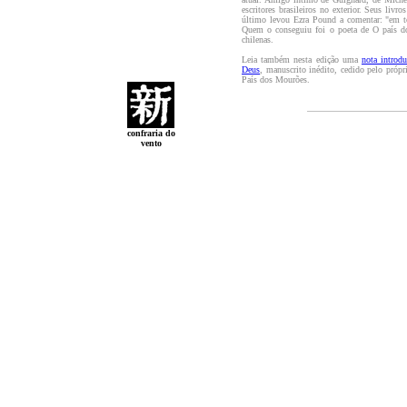
escritores brasileiros no exterior. Seus liv
último levou Ezra Pound a comentar: "em to
Quem o conseguiu foi o poeta de O país do
chilenas.
Leia também nesta edição uma
nota introd
Deus
, manuscrito inédito, cedido pelo própr
País dos Mourões.
confraria do
vento