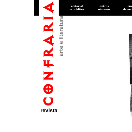
editorial
outros
en
e créditos
números
de
mat
revista