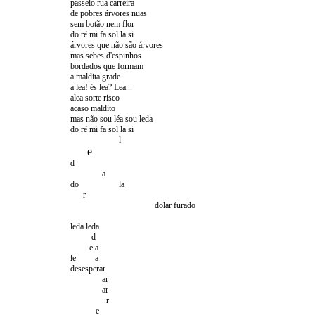
passeio rua carreira
de pobres árvores nuas
sem botão nem flor
do ré mi fa sol la si
árvores que não são árvores
mas sebes d'espinhos
bordados que formam
a maldita grade
a lea! és lea? Lea...
alea sorte risco
acaso maldito
mas não sou léa sou leda
do ré mi fa sol la si
l
e
d
a
do la
r
dolar furado
leda leda
d
e a
le a
desesperar
ar
ar
r
e