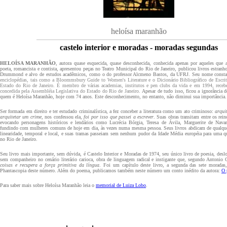
heloísa maranhão
castelo interior e moradas - moradas segundas
HELOÍSA MARANHÃO
, autora quase esquecida, quase desconhecida, conhecida apenas por aqueles que
poeta, romancista e contista, apresentou peças no Teatro Municipal do Rio de Janeiro, publicou livros estran
Drummond e alvo de estudos acadêmicos, como o do professor Alcmeno Bastos, da UFRJ. Seu nome const
enciclopédias, tais como a Bloommsbury Guide to Women's Literature e o Dicionário Bibliográfico de Escr
Estado do Rio de Janeiro. É membro de várias academias, institutos e pen clubs da vida e em 1994, receb
concedida pela Assembléia Legislativa do Estado do Rio de Janeiro.
Apesar de tudo isso, ficou a
ignorância d
quem é Heloísa Maranhão, hoje com 74 anos. Este desconhecimento, no entanto, não diminui sua importância.
Ser formada em direito e ter estudado criminalística, a fez conceber a literatura como um ato criminoso:
arqui
arquitetar um crime
, nos confessou ela,
foi por isso que passei a escrever
.
Suas obras transitam entre os rein
evocando personagens históricos e lendários como Lucrécia Bórgia, Teresa de Ávila, Marguerite de Navar
fundindo com mulheres comuns de hoje em dia, às vezes numa mesma pessoa. Seus livros abdicam de qualque
linearidade, temporal e local, e suas tramas passeiam sem nenhum pudor da Idade Média européia para uma q
no Rio de Janeiro.
Seu livro mais importante, sem dúvida, é Castelo Interior e Moradas de 1974, seu único livro de poesia, desl
sem companheiro no cenário literário carioca, obra de linguagem radical e instigante que, segundo Antonio 
coisas e recupera a força primitiva da língua
. Foi um capítulo deste livro, a segunda das sete moradas
Phantascopia deste
número. Além do poema, publicamos também neste número um conto inédito da autora:
O 
Para saber mais sobre Heloísa Maranhão
leia o
memorial de Luiza Lobo
.