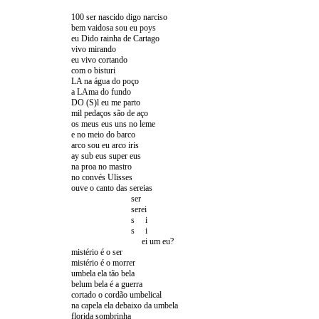
100 ser nascido digo narciso
bem vaidosa sou eu poys
eu Dido rainha de Cartago
vivo mirando
eu vivo cortando
com o bisturi
LA na água do poço
a LAma do fundo
DO (S)l eu me parto
mil pedaços são de aço
os meus eus uns no leme
e no meio do barco
arco sou eu arco iris
ay sub eus super eus
na proa no mastro
no convés Ulisses
ouve o canto das sereias
ser
serei
s i
s i
ei um eu?
mistério é o ser
mistério é o morrer
umbela ela tão bela
belum bela é a guerra
cortado o cordão umbelical
na capela ela debaixo da umbela
florida sombrinha