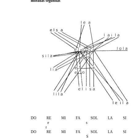
moradas
segundas
DO RE Ml FA SOL LA SI
e s
r
DO RE Ml FA SOL LA SI
S