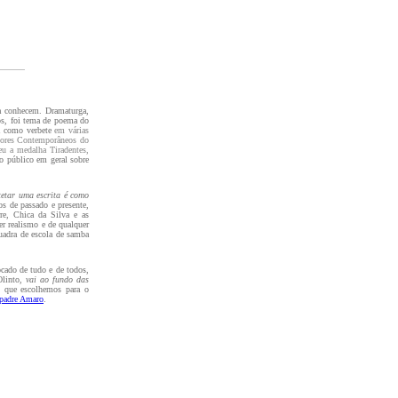
 a conhecem. Dramaturga,
hos, foi tema de poema do
a como verbete
em várias
itores Contemporâneos do
eu a medalha Tiradentes,
o público em geral sobre
tetar uma escrita é como
os de passado e presente,
re, Chica da Silva e as
r realismo e de qualquer
uadra de escola de samba
ocado de tudo e de todos,
Olinto,
vai ao fundo das
, que escolhemos para o
padre Amaro
.