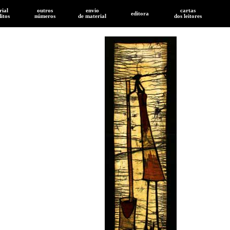
rial
outros
envio
cartas
editora
ditos
números
de
material
dos leitores