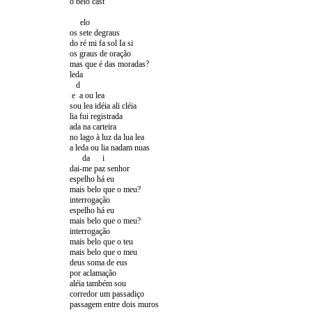
o belo cast
elo
os sete degraus
do ré mi fa sol Ia si
os graus de oração
mas que é das moradas?
leda
d
e a ou lea
sou lea idéia ali cléia
lia fui registrada
ada na carteira
no lago à luz da lua lea
a leda ou lia nadam nuas
da i
dai-me paz senhor
espelho há eu
mais belo que o meu?
interrogação
espelho há eu
mais belo que o meu?
interrogação
mais belo que o teu
mais belo que o meu
deus soma de eus
por aclamação
aléia também sou
corredor um passadiço
passagem entre dois muros