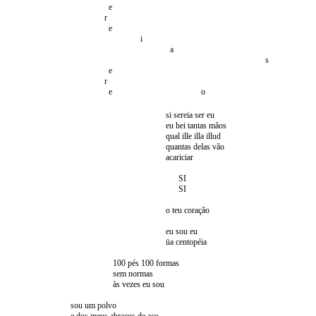
e
r
e
i
a
s
e
r
e o
si sereia ser eu
eu hei tantas mãos
qual ille illa illud
quantas delas vão
acariciar
SI
SI
o teu coração
eu sou eu
üa centopéia
100 pés 100 formas
sem normas
às vezes eu sou
sou um polvo