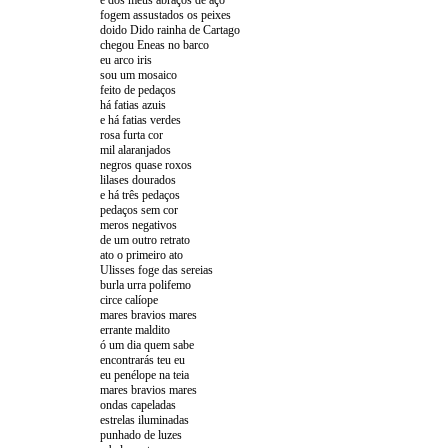
e dos meus abraços de aço
fogem assustados os peixes
doido Dido rainha de Cartago
chegou Eneas no barco
eu arco iris
sou um mosaico
feito de pedaços
há fatias azuis
e há fatias verdes
rosa furta cor
mil alaranjados
negros quase roxos
lilases dourados
e há três pedaços
pedaços sem cor
meros negativos
de um outro retrato
ato o primeiro ato
Ulisses foge das sereias
burla urra polifemo
circe calíope
mares bravios mares
errante maldito
ó um dia quem sabe
encontrarás teu eu
eu penélope na teia
mares bravios mares
ondas capeladas
estrelas iluminadas
punhado de luzes