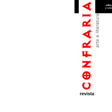
edito
e cré
revista