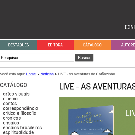
DESTAQUES
EDITORA
CÁTALOGO
AUTOR
Buscar
Você está aqui:
Home
Notícias
LIVE - As aventuras de Catãozinho
LIVE - AS AVENTURA
CATÁLOGO
artes visuais
cinema
contos
correspondência
crítica e filosofia
crônicas
ensaios
ensaios brasileiros
espiritualidade