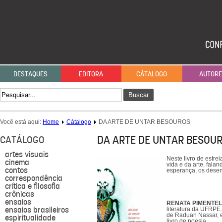
DESTAQUES
EDITORA
CÁTALOGO
AUTOR
Buscar
Você está aqui:
Home
Cátalogo
DA ARTE DE UNTAR BESOUROS
DA ARTE DE UNTAR BESOU
CATÁLOGO
artes visuais
Neste livro de estr
cinema
vida e da arte, fala
contos
esperança, os deseng
correspondência
crítica e filosofia
crônicas
ensaios
RENATA PIMENTE
ensaios brasileiros
literatura da UFRPE
de Raduan Nassar, e 
espiritualidade
livro de poesia.