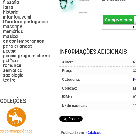
filosofia
forró
história
infantojuvenil
literatura portuguesa
massapê
memórias
música
os contemporâneos
para crianças
poesia
INFORMAÇÕES ADICIONAIS
poesia grega moderna
política
Autor:
R
romance
semiótica
Preço:
3
sociologia
teatro
Categoria:
P
Coleção:
M
ISBN:
9
COLEÇÕES
Nº de páginas:
1
Publicado em
Catálogo