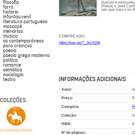
filosofia
(haicais e miniconto
forró
(Patuá) e, pela Conf
rato que roeu o rei
(
história
infantojuvenil
literatura portuguesa
massapê
memórias
música
COMPRE AQUI
os contemporâneos
https://pag.ae/7_Jk1AD9t
para crianças
poesia
poesia grega moderna
política
romance
semiótica
sociologia
INFORMAÇÕES ADICIONAIS
teatro
Autor:
A
Preço:
R
COLEÇÕES
Categoria:
P
Coleção:
O
ISBN:
9
Nº de páginas:
1