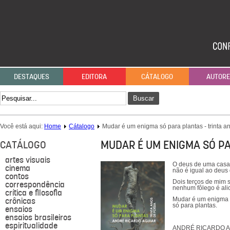
DESTAQUES
EDITORA
CÁTALOGO
AUTOR
Buscar
Você está aqui:
Home
Cátalogo
Mudar é um enigma só para plantas - trinta a
MUDAR É UM ENIGMA SÓ PA
CATÁLOGO
artes visuais
O deus de uma cas
cinema
não é igual ao deus 
contos
Dois terços de mim 
correspondência
nenhum fôlego é ali
crítica e filosofia
crônicas
Mudar é um enigma
só para plantas.
ensaios
ensaios brasileiros
espiritualidade
ANDRÉ RICARDO AGUIA