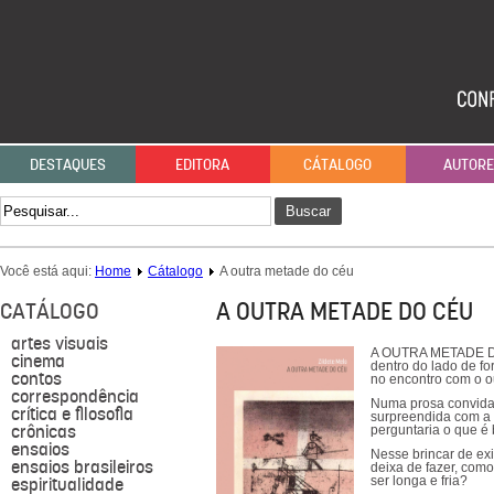
DESTAQUES
EDITORA
CÁTALOGO
AUTOR
Buscar
Você está aqui:
Home
Cátalogo
A outra metade do céu
A OUTRA METADE DO CÉU
CATÁLOGO
artes visuais
A OUTRA METADE DO 
cinema
dentro do lado de f
contos
no encontro com o o
correspondência
Numa prosa convidat
crítica e filosofia
surpreendida com a 
crônicas
perguntaria o que é b
ensaios
Nesse brincar de exi
ensaios brasileiros
deixa de fazer, com
espiritualidade
ser longa e fria?