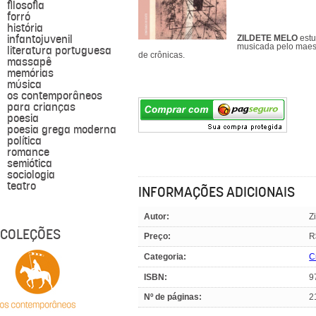
filosofia
forró
história
infantojuvenil
ZILDETE MELO
estu
musicada pelo maest
literatura portuguesa
de crônicas.
massapê
memórias
música
os contemporâneos
para crianças
poesia
poesia grega moderna
política
romance
semiótica
sociologia
teatro
INFORMAÇÕES ADICIONAIS
Autor:
Z
COLEÇÕES
Preço:
R
Categoria:
C
ISBN:
9
Nº de páginas:
2