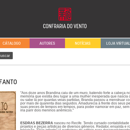
CÁTALOGO
AUTORES
NOTÍCIAS
LOJA VIRTUA
uscar
NFANTO
"Aos doze anos Brandina caiu de um muro, batendo forte a cabeça no 
memória que existia deu lugar a uma mulher inesperada que nascia d
ou sabe lá por quantas veias partidas, Branda passou a menstruar c
por mais de quarenta dias seguidos. Amadurecia à frente dos seus p
suas preces de tempos em tempos, para poder namorar em paz, sem 
iria parir dois meninos anêmicos."
ESDRAS BEZERRA
nasceu no Recife. Tendo cursado contabilidade e
projetos e peças artísticas de diversos gêneros. Redator, ensaísta e r