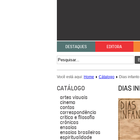
DESTAQUES
EDITORA
B
Você está aqui:
Home
Cátalogo
Dias infanto
DIAS I
CATÁLOGO
artes visuais
cinema
contos
correspondência
crítica e filosofia
crônicas
ensaios
ensaios brasileiros
espiritualidade