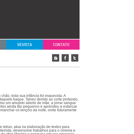
L
REVISTA
CONTATO
chão, toda sua infância foi esquecida. A
aquele baque. Talvez devido ao corte profundo,
omo um amuleto aberto de mãe, a jorrar sangue
eitos ainda tão pequenos e aprendeu a estancar
manchar os lençóis da noite, onde futuramente
 letras, atua na elaboração de textos para
oteirista, desenvolve trabalhos para o cinema e