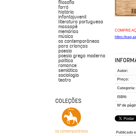
filosofia
forró
história
infantojuvenil
literatura portuguesa
massapê
memórias
COMPRE AQ
música
https://pag.
os contemporâneos
para crianças
poesia
poesia grega moderna
INFORM
política
romance
semiótica
Autor:
sociologia
teatro
Preço:
Categoria:
ISBN:
COLEÇÕES
Nº de pági
Publicado 