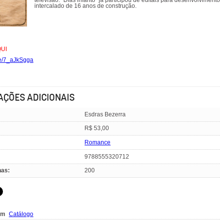
televisão. "Dias infanto" já participou de editais para desenvolvimen
intercalado de 16 anos de construção.
UI
ae/7_aJkSgga
AÇÕES ADICIONAIS
Esdras Bezerra
R$ 53,00
Romance
9788555320712
nas:
200
em
Catálogo