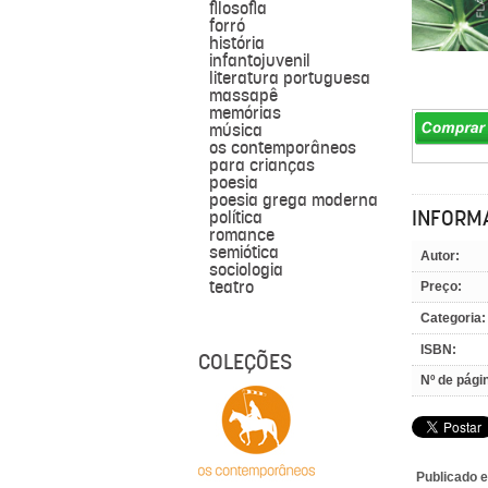
filosofia
forró
história
infantojuvenil
literatura portuguesa
massapê
memórias
música
os contemporâneos
para crianças
poesia
poesia grega moderna
INFORM
política
romance
semiótica
Autor:
sociologia
teatro
Preço:
Categoria:
ISBN:
COLEÇÕES
Nº de pági
Publicado 