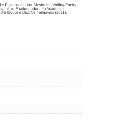
l e Estados Unidos. Mestre em Writing/Poetry
Rattapallax. É cofundadora da Academia
odia
(2005) e
Quartos habitáveis
(2011).