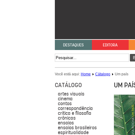
DESTAQUES
EDITORA
B
Você está aqui:
Home
Cátalogo
Um país
UM PAÍ
CATÁLOGO
artes visuais
cinema
contos
correspondência
crítica e filosofia
crônicas
ensaios
ensaios brasileiros
espiritualidade