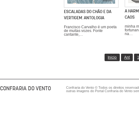
A HARM
ESCALADAS DO CHÃO E DA
CAOS
VERTIGEM: ANTOLOGIA
minha m
Francisco Carvalho é um poeta
fortunan
de muitas vozes. Fonte
na…
cantante,…
Inicio
Ant
CONFRARIA DO VENTO
Confraria do Vento © Todos os direitos reserva
outras imagens do Portal Confraria do Vento sem