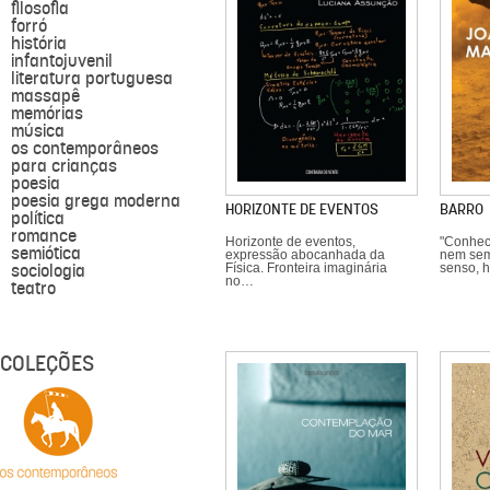
filosofia
forró
história
infantojuvenil
literatura portuguesa
massapê
memórias
música
os contemporâneos
para crianças
poesia
poesia grega moderna
HORIZONTE DE EVENTOS
BARRO
política
romance
Horizonte de eventos,
"Conhec
semiótica
expressão abocanhada da
nem sem
sociologia
Física. Fronteira imaginária
senso, 
no…
teatro
COLEÇÕES