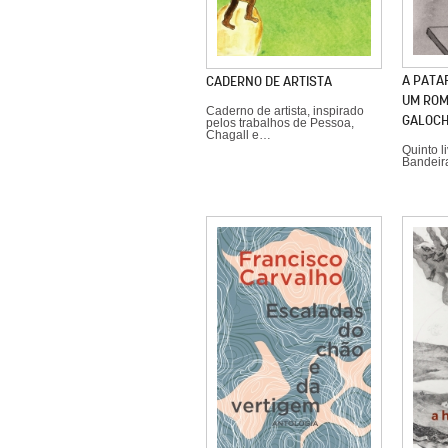
A PATA
CADERNO DE ARTISTA
UM ROM
Caderno de artista, inspirado
GALOC
pelos trabalhos de Pessoa,
Chagall e…
Quinto l
Bandeir