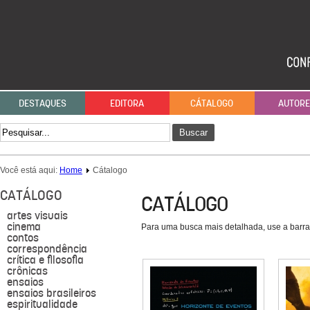
DESTAQUES
EDITORA
CÁTALOGO
AUTOR
Buscar
Você está aqui:
Home
Cátalogo
CATÁLOGO
CATÁLOGO
artes visuais
cinema
Para uma busca mais detalhada, use a barra
contos
correspondência
crítica e filosofia
crônicas
ensaios
ensaios brasileiros
espiritualidade