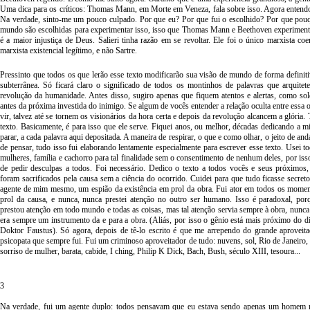
Uma dica para os críticos: Thomas Mann, em Morte em Veneza, fala sobre isso. Agora entendo 
Na verdade, sinto-me um pouco culpado. Por que eu? Por que fui o escolhido? Por que pou
mundo são escolhidas para experimentar isso, isso que Thomas Mann e Beethoven experimen
é a maior injustiça de Deus. Salieri tinha razão em se revoltar. Ele foi o único marxista coer
marxista existencial legítimo, e não Sartre.
Pressinto que todos os que lerão esse texto modificarão sua visão de mundo de forma definit
subterrânea. Só ficará claro o significado de todos os montinhos de palavras que arquitet
revolução da humanidade. Antes disso, sugiro apenas que fiquem atentos e alertas, como sol
antes da próxima investida do inimigo. Se algum de vocês entender a relação oculta entre essa 
vir, talvez até se tornem os visionários da hora certa e depois da revolução alcancem a glória
texto. Basicamente, é para isso que ele serve. Fiquei anos, ou melhor, décadas dedicando a mi
parar, a cada palavra aqui depositada. A maneira de respirar, o que e como olhar, o jeito de andar
de pensar, tudo isso fui elaborando lentamente especialmente para escrever esse texto. Usei 
mulheres, família e cachorro para tal finalidade sem o consentimento de nenhum deles, por is
de pedir desculpas a todos. Foi necessário. Dedico o texto a todos vocês e seus próximos,
foram sacrificados pela causa sem a ciência do ocorrido. Cuidei para que tudo ficasse secre
agente de mim mesmo, um espião da existência em prol da obra. Fui ator em todos os momen
prol da causa, e nunca, nunca prestei atenção no outro ser humano. Isso é paradoxal, po
prestou atenção em todo mundo e todas as coisas, mas tal atenção servia sempre à obra, nunc
era sempre um instrumento da e para a obra. (Aliás, por isso o gênio está mais próximo do 
Doktor Faustus). Só agora, depois de tê-lo escrito é que me arrependo do grande aproveita
psicopata que sempre fui. Fui um criminoso aproveitador de tudo: nuvens, sol, Rio de Janeiro, 
sorriso de mulher, barata, cabide, I ching, Philip K Dick, Bach, Bush, século XIII, tesoura...
3
Na verdade, fui um agente duplo: todos pensavam que eu estava sendo apenas um homem m