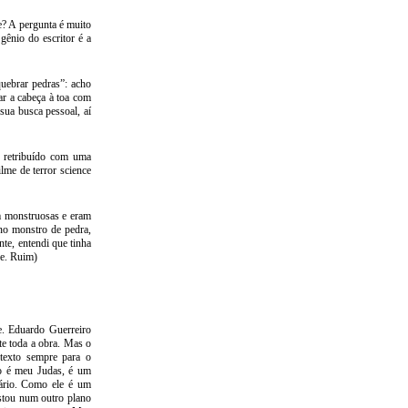
e? A pergunta é muito
gênio do escritor é a
quebrar pedras”: acho
ar a cabeça à toa com
sua busca pessoal, aí
r retribuído com uma
lme de terror science
m monstruosas e eram
no monstro de pedra,
te, entendi que tinha
de. Ruim)
e. Eduardo Guerreiro
ete toda a obra. Mas o
texto sempre para o
ro é meu Judas, é um
rário. Como ele é um
stou num outro plano