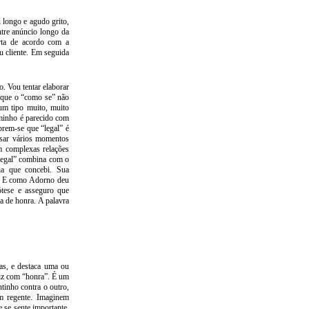
longo e agudo grito,
ntre anúncio longo da
rta de acordo com a
u cliente. Em seguida
 Vou tentar elaborar
 que o “como se” não
 um tipo muito, muito
rminho é parecido com
brem-se que “legal” é
ssar vários momentos
m complexas relações
“legal” combina com o
ia que concebi. Sua
ia. E como Adorno deu
tese e asseguro que
a de honra. A palavra
as, e destaca uma ou
fiz com “honra”. É um
tinho contra o outro,
um regente. Imaginem
 se sente importante.