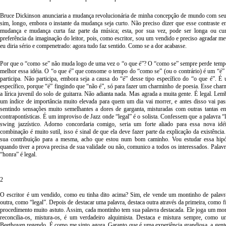
Bruce Dickinson anunciaria a mudança revolucionária de minha concepção de mundo com seu 
sim, longo, embora o instante da mudança seja curto. Não preciso dizer que esse contraste e
mudança e mudança curta faz parte da música; esta, por sua vez, pode ser longa ou cu
preferência da imaginação do leitor, pois, como escritor, sou um vendido e preciso agradar me
eu diria sério e compenetrado: agora tudo faz sentido. Como se a dor acabasse.
Por que o “como se” não muda logo de uma vez o “o que é”? O “como se” sempre perde tempo.
melhor essa idéia. O “o que é” que consome o tempo do “como se” (ou o contrário) é um “é”
participa. Não participa, embora seja a causa do “é” desse tipo específico do “o que é”. É
específico, porque “é” fingindo que “não é”, só para fazer um charminho de poesia. Esse cha
a lírica juvenil do solo de guitarra. Não adianta nada. Mas agrada a muita gente. É legal. Lem
um índice de importância muito elevada para quem um dia vai morrer, e antes disso vai pa
sentindo sensações muito semelhantes a dores de garganta, misturadas com outras tantas e
contrapontísticas. É um improviso de Jazz onde “legal” é o solista. Confessem que a palavra 
swing jazzístico. Adorno concordaria comigo, seria um forte aliado para essa nova idé
combinação é muito sutil, isso é sinal de que ela deve fazer parte da explicação da existênc
sua contribuição para a mesma, acho que estou num bom caminho. Vou estudar essa hipó
quando tiver a prova precisa de sua validade ou não, comunico a todos os interessados. Palavr
“honra” é legal.
2
O escritor é um vendido, como eu tinha dito acima? Sim, ele vende um montinho de palavr
outra, como “legal”. Depois de destacar uma palavra, destaca outra através da primeira, como 
procedimento muito astuto. Assim, cada montinho tem sua palavra destacada. Ele joga um mon
reconcilia-os, mistura-os, é um verdadeiro alquimista. Destaca e mistura sempre, como 
Beethoven regendo. É como me sinto agora. Garanto que é uma experiência grandiosa, a gente