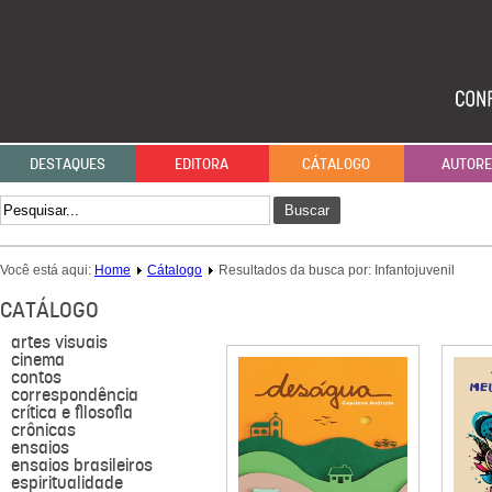
DESTAQUES
EDITORA
CÁTALOGO
AUTOR
Buscar
Você está aqui:
Home
Cátalogo
Resultados da busca por: Infantojuvenil
CATÁLOGO
artes visuais
cinema
contos
correspondência
crítica e filosofia
crônicas
ensaios
ensaios brasileiros
espiritualidade