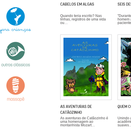
CABELOS EM ALGAS
SEIS D
Quando teria escrito? Nas
"Durante
linhas, registros de uma vida
homem a
ou…
pacient
AS AVENTURAS DE
QUEM C
CATÃOZINHO
As aventuras de Catãozinho é
Unindo a
uma homenagem ao
acadêmi
montanhista Mozart…
suaves