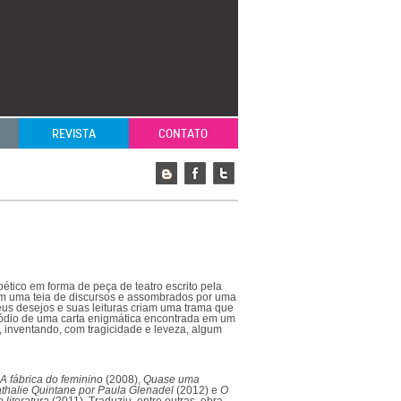
L
REVISTA
CONTATO
oético em forma de peça de teatro escrito pela
em uma teia de discursos e assombrados por uma
eus desejos e suas leituras criam uma trama que
pisódio de uma carta enigmática encontrada em um
e, inventando, com tragicidade e leveza, algum
s
A fábrica do feminino
(2008),
Quase uma
thalie Quintane por Paula Glenadel
(2012) e
O