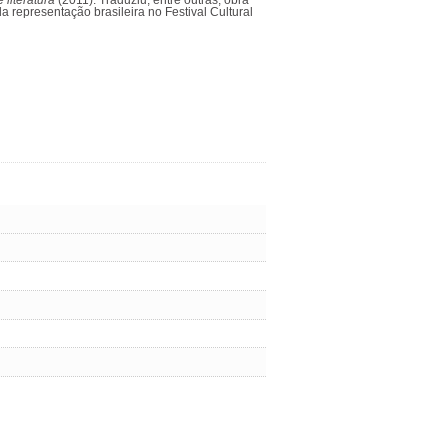
literatura
(2011). Traduziu, entre outras, obra
 representação brasileira no Festival Cultural