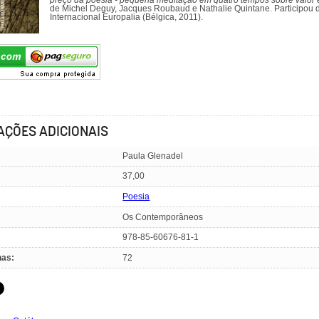
preço da poesia - pequena meditação em quatro tempos sobre valor e 
de Michel Deguy, Jacques Roubaud e Nathalie Quintane. Participou da
Internacional Europalia (Bélgica, 2011).
AÇÕES ADICIONAIS
Paula Glenadel
37,00
Poesia
Os Contemporâneos
978-85-60676-81-1
nas:
72