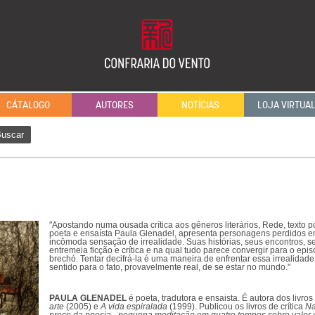
CÁTALOGO
AUTORES
NOTÍCIAS
LOJA VIRTUA
uscar
"Apostando numa ousada crítica aos gêneros literários, Rede, texto p
poeta e ensaísta Paula Glenadel, apresenta personagens perdidos 
incômoda sensação de irrealidade. Suas histórias, seus encontros, s
entremeia ficção e crítica e na qual tudo parece convergir para o e
brechó. Tentar decifrá-la é uma maneira de enfrentar essa irrealidad
sentido para o fato, provavelmente real, de se estar no mundo."
PAULA GLENADEL
é poeta, tradutora e ensaista. É autora dos livro
arte
(2005) e
A vida espiralada
(1999). Publicou os livros de crítica
Na