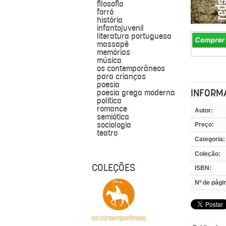
filosofia
forró
história
infantojuvenil
literatura portuguesa
massapê
memórias
música
os contemporâneos
para crianças
poesia
INFORM
poesia grega moderna
política
romance
Autor:
semiótica
sociologia
Preço:
teatro
Categoria:
Coleção:
COLEÇÕES
ISBN:
Nº de pági