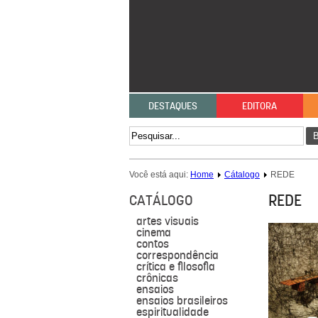
DESTAQUES
EDITORA
B
Você está aqui:
Home
Cátalogo
REDE
REDE
CATÁLOGO
artes visuais
cinema
contos
correspondência
crítica e filosofia
crônicas
ensaios
ensaios brasileiros
espiritualidade