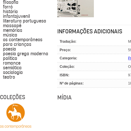
filosofia
forró
história
infantojuvenil
literatura portuguesa
massapê
memórias
INFORMAÇÕES ADICIONAIS
música
os contemporâneos
Tradução:
M
para crianças
poesia
Preço:
5
poesia grega moderna
política
Categoria:
P
romance
Coleção:
O
semiótica
sociologia
ISBN:
9
teatro
Nº de páginas:
1
COLEÇÕES
MÍDIA