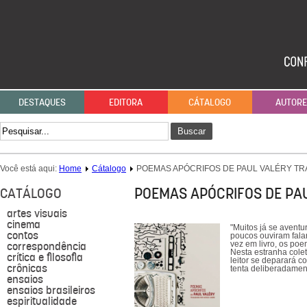
DESTAQUES
EDITORA
CÁTALOGO
AUTOR
Buscar
Você está aqui:
Home
Cátalogo
POEMAS APÓCRIFOS DE PAUL VALÉRY TR
POEMAS APÓCRIFOS DE PA
CATÁLOGO
artes visuais
cinema
"Muitos já se aventu
contos
poucos ouviram fala
correspondência
vez em livro, os po
Nesta estranha colet
crítica e filosofia
leitor se deparará c
crônicas
tenta deliberadamente
ensaios
ensaios brasileiros
espiritualidade