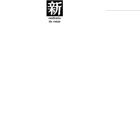
confraria
do vento