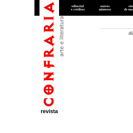
editorial
outros
en
e créditos
números
de
mat
di
revista