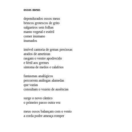
ossos meus
dependurados ossos meus
brincos grotescos de grito
salgueiros sem folhas
manto vegetal e estéril
comer inumano
inumados
imóvel cantoria de gemas preciosas
arados de ametistas
rasgam o ventre apodrecido
e fértil aos germes
sintoma de medos e calafrios
fantasmas analógicos
percorrem análogas alamedas
que vazias
consultam o vozeio de ausências
surge o novo cântico
o primeiro passo outra vez
meus ossos balançam com o vento
a corda podre ameaça romper