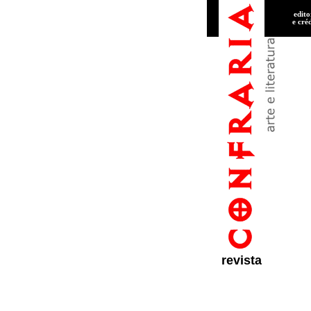
edito
e cré
revista