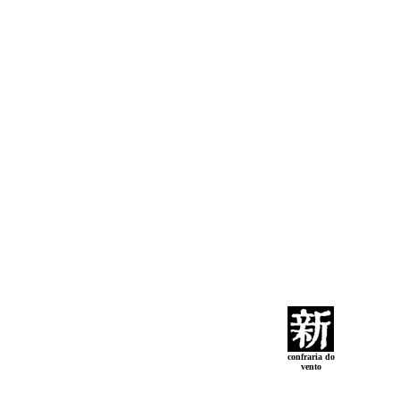
confraria do
vento