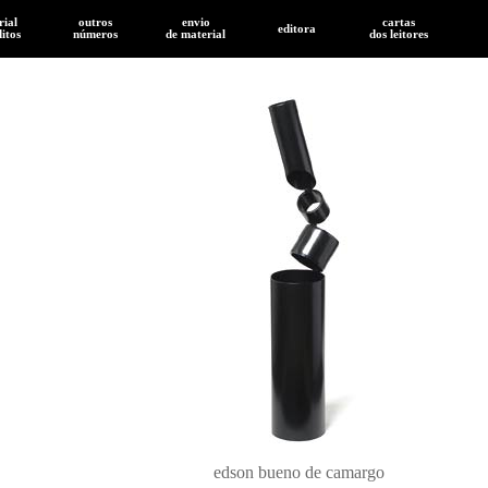
rial
outros
envio
cartas
editora
ditos
números
de
material
dos leitores
edson bueno de camargo