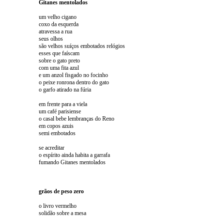
Gitanes mentolados
um velho cigano
coxo da esquerda
atravessa a rua
seus olhos
são velhos suíços embotados relógios
esses que faíscam
sobre o gato preto
com uma fita azul
e um anzol fisgado no focinho
o peixe ronrona dentro do gato
o garfo atirado na fúria
em frente para a viela
um café parisiense
o casal bebe lembranças do Reno
em copos azuis
semi embotados
se acreditar
o espírito ainda habita a garrafa
fumando Gitanes mentolados
grãos de peso zero
o livro vermelho
solidão sobre a mesa