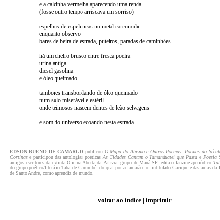
e a calcinha vermelha aparecendo uma renda
(fosse outro tempo arriscava um sorriso)
espelhos de espeluncas no metal carcomido
enquanto observo
bares de beira de estrada, puteiros, paradas de caminhões
há um cheiro brusco entre fresca poeira
urina antiga
diesel gasolina
e óleo queimado
tambores transbordando de óleo queimado
num solo miserável e estéril
onde teimosos nascem dentes de leão selvagens
e som do universo ecoando nesta estrada
EDSON BUENO DE CAMARGO
publicou
O Mapa do Abismo e Outros Poemas
,
Poemas do Sécul
Cortinas
e participou das antologias poéticas
As Cidades Cantam o Tamanduateí que Passa
e
Poesia 
amigos escritores da extinta Oficina Aberta da Palavra, grupo de Mauá-SP, edita o fanzine aperiódico
Ta
do grupo poético/literário Taba de Corumbê, do qual por aclamação foi intitulado Cacique e das aulas da E
de Santo André, como aprendiz de mundo.
voltar ao índice
|
imprimir