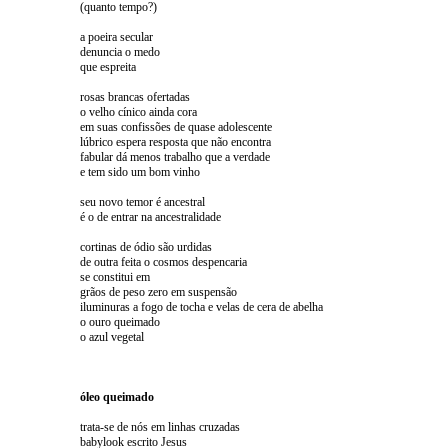
(quanto tempo?)
a poeira secular
denuncia o medo
que espreita
rosas brancas ofertadas
o velho cínico ainda cora
em suas confissões de quase adolescente
lúbrico espera resposta que não encontra
fabular dá menos trabalho que a verdade
e tem sido um bom vinho
seu novo temor é ancestral
é o de entrar na ancestralidade
cortinas de ódio são urdidas
de outra feita o cosmos despencaria
se constitui em
grãos de peso zero em suspensão
iluminuras a fogo de tocha e velas de cera de abelha
o ouro queimado
o azul vegetal
óleo queimado
trata-se de nós em linhas cruzadas
babylook escrito Jesus