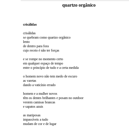
quartzo orgânico
crisálidas
crisálidas
se quebram como quartzo orgânico
lento
de dentro para fora
cujo receio é não ter forças
e se rompe no momento certo
em qualquer espaço de tempo
entre o princípio de tudo e a certa medida
o homem novo não tem medo de escuro
as varetas
dando a vaticínio errado
homem e a mulher novos
têm os dentes brilhantes e posam no outdoor
vestem camisas brancas
e sapatos azuis
as mariposas
impassíveis a tudo
mudam de cor e de lugar