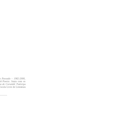
o Passado – 1982-2000
,
Só Poesia
. Junto com os
ba de Corumbê
. Participa
scola Livre de Literatura