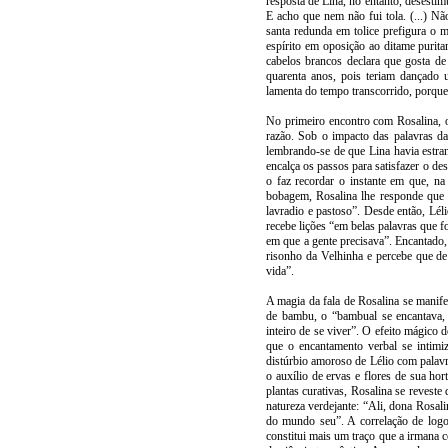
resposta de Lina, no entanto, desestim
E acho que nem não fui tola. (...) N
santa redunda em tolice prefigura o 
espírito em oposição ao ditame purita
cabelos brancos declara que gosta d
quarenta anos, pois teriam dançado u
lamenta do tempo transcorrido, porque
No primeiro encontro com Rosalina, o
razão. Sob o impacto das palavras da 
lembrando-se de que Lina havia estra
encalça os passos para satisfazer o des
o faz recordar o instante em que, na
bobagem, Rosalina lhe responde que 
lavradio e pastoso”. Desde então, Lé
recebe lições “em belas palavras que
em que a gente precisava”. Encantado,
risonho da Velhinha e percebe que de
vida”.
A magia da fala de Rosalina se manife
de bambu, o “bambual se encantava, 
inteiro de se viver”. O efeito mágico 
que o encantamento verbal se intimi
distúrbio amoroso de Lélio com palavr
o auxílio de ervas e flores de sua ho
plantas curativas, Rosalina se reveste
natureza verdejante: “Ali, dona Rosali
do mundo seu”. A correlação de logot
constitui mais um traço que a irmana 