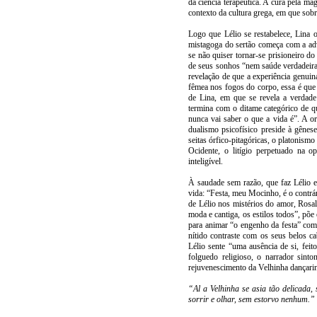
da ciência terapêutica. A cura pela ma
contexto da cultura grega, em que sobr
Logo que Lélio se restabelece, Lina o
mistagoga do sertão começa com a adv
se não quiser tornar-se prisioneiro d
de seus sonhos “nem saúde verdadeir
revelação de que a experiência genuin
fêmea nos fogos do corpo, essa é que 
de Lina, em que se revela a verdade 
termina com o ditame categórico de q
nunca vai saber o que a vida é”. A or
dualismo psicofísico preside à gênese
seitas órfico-pitagóricas, o platonism
Ocidente, o litígio perpetuado na o
inteligível.
À saudade sem razão, que faz Lélio e
vida: “Festa, meu Mocinho, é o contrár
de Lélio nos mistérios do amor, Rosal
moda e cantiga, os estilos todos”, põe
para animar “o engenho da festa” como
nítido contraste com os seus belos 
Lélio sente “uma ausência de si, fei
folguedo religioso, o narrador sin
rejuvenescimento da Velhinha dançarin
“Al a Velhinha se asia tão delicada, 
sorrir e olhar, sem estorvo nenhum.”