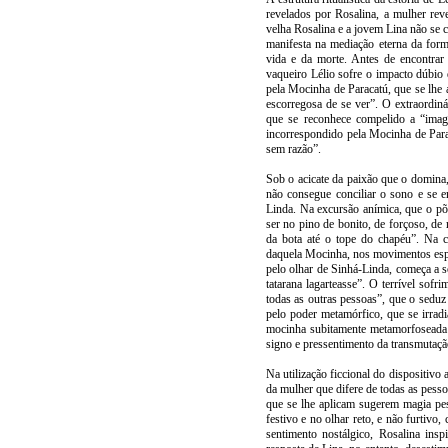
revelados por Rosalina, a mulher re
velha Rosalina e a jovem Lina não se 
manifesta na mediação eterna da for
vida e da morte. Antes de encontrar R
vaqueiro Lélio sofre o impacto dúbio
pela Mocinha de Paracatú, que se lhe 
escorregosa de se ver”. O extraordiná
que se reconhece compelido a “imag
incorrespondido pela Mocinha de Para
sem razão”.
Sob o acicate da paixão que o domina
não consegue conciliar o sono e se e
Linda. Na excursão anímica, que o põ
ser no pino de bonito, de forçoso, d
da bota até o tope do chapéu”. Na c
daquela Mocinha, nos movimentos esp
pelo olhar de Sinhá-Linda, começa a 
tatarana lagarteasse”. O terrível sof
todas as outras pessoas”, que o seduz
pelo poder metamórfico, que se irrad
mocinha subitamente metamorfoseada 
signo e pressentimento da transmutação
Na utilização ficcional do dispositivo 
da mulher que difere de todas as pess
que se lhe aplicam sugerem magia pess
festivo e no olhar reto, e não furtiv
sentimento nostálgico, Rosalina insp