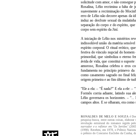
solicitude com amor, e não consegue p
Rosalina, Lélio recrimina a falta de
suavemente a recriminação do Mocinh
erro de Lélio não decorre apenas da i
induz ao desfrute sexual da mulatinha
separação do corpo e do espírito, que
corpo sem espírito da Jiní.
A iniciação de Lélio nos mistérios r
indissolúvel união da matéria sensível 
espírito corporal. O ritual erótico, q
festiva do vínculo nupcial do homem
primordial, que simboliza o eterno fe
ávida de vida, que constitui o suporte
amoroso, Rosalina celebra o eros c
fundamenta no princípio primevo da n
como casamento sagrado no final feliz
origem primeira e ao fim último de tud
“Ele a ela: – “É nada?” E ela a ele: 
Formôs corria adiante, latindo sua al
Lélio governava os horizontes. – “...
campos altos. E se olharam, era como 
RONALDES DE MELO E SOUZA
é Dout
pesquisa busca, entre outras coisas, elabora
revolução estrutural do romance regido pel
narrador e o refletor em "Os Sertões"
(200
(1998). Recebeu, em 1978, o Prêmio Nacional 
o prêmio do Concurso Euclides da Cunha, da