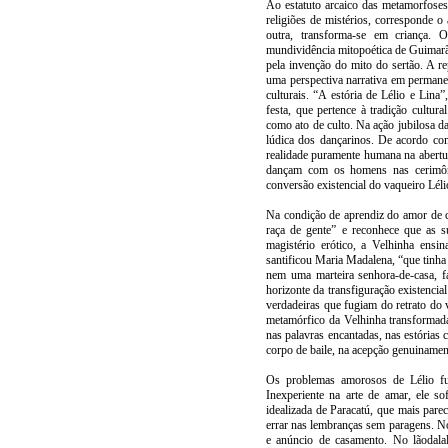
Ao estatuto arcaico das metamorfoses
religiões de mistérios, corresponde o
outra, transforma-se em criança.
mundividência mitopoética de Guimarães
pela invenção do mito do sertão. A r
uma perspectiva narrativa em permanen
culturais. “A estória de Lélio e Lina
festa, que pertence à tradição cultur
como ato de culto. Na ação jubilosa da
lúdica dos dançarinos. De acordo com
realidade puramente humana na abertur
dançam com os homens nas cerimônia
conversão existencial do vaqueiro Léli
Na condição de aprendiz do amor de c
raça de gente” e reconhece que as s
magistério erótico, a Velhinha ensi
santificou Maria Madalena, “que tinh
nem uma marteira senhora-de-casa, fa
horizonte da transfiguração existencia
verdadeiras que fugiam do retrato do
metamórfico da Velhinha transformada
nas palavras encantadas, nas estórias
corpo de baile, na acepção genuinamen
Os problemas amorosos de Lélio fu
Inexperiente na arte de amar, ele 
idealizada de Paracatú, que mais pare
errar nas lembranças sem paragens. N
e anúncio de casamento. No lãodala