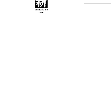
confraria do
vento