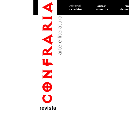
editorial
outros
en
e créditos
números
de
mat
revista