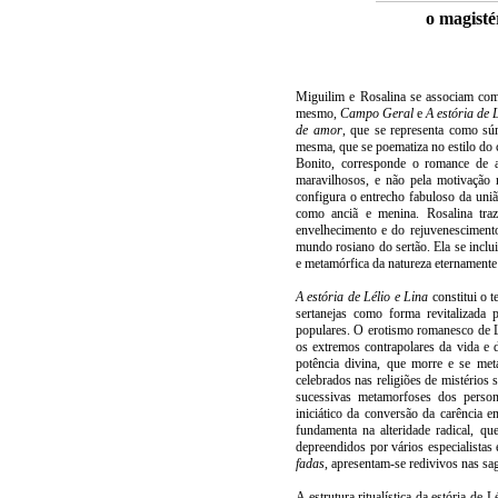
o magisté
Miguilim e Rosalina se associam como
mesmo,
Campo Geral
e
A estória de 
de amor
, que se representa como sú
mesma, que se poematiza no estilo do
Bonito, corresponde o romance de a
maravilhosos, e não pela motivação 
configura o entrecho fabuloso da uni
como anciã e menina. Rosalina tra
envelhecimento e do rejuvenesciment
mundo rosiano do sertão. Ela se inclui
e metamórfica da natureza eternamente
A estória de Lélio e Lina
constitui o 
sertanejas como forma revitalizada 
populares. O erotismo romanesco de L
os extremos contrapolares da vida e
potência divina, que morre e se met
celebrados nas religiões de mistérios
sucessivas metamorfoses dos perso
iniciático da conversão da carência 
fundamenta na alteridade radical, qu
depreendidos por vários especialistas 
fadas
, apresentam-se redivivos nas sag
A estrutura ritualística da estória de 