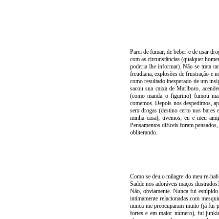
Parei de fumar, de beber e de usar dr
com as circunstâncias (qualquer home
poderia lhe informar). Não se trata 
freudiana, explosões de frustração e n
como resultado inesperado de um insig
sacou sua caixa de Marlboro, acende
(como manda o figurino) fumou mai
comemos. Depois nos despedimos, apesa
sem drogas (destino certo nos bares 
minha casa), tivemos, eu e meu ami
Pensamentos difíceis foram pensados, 
obliterando.
Como se deu o milagre do meu re-hab?
Saúde nos adoráveis maços ilustrados
Não, obviamente. Nunca fui estúpido 
intimamente relacionadas com mesquin
nunca me preocuparam muito (já fui p
fortes e em maior número), fui junkie