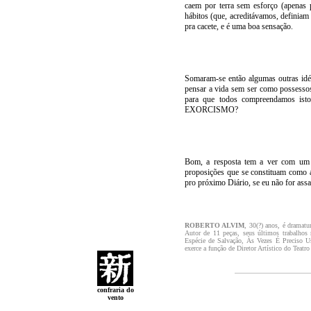
caem por terra sem esforço (apenas 
hábitos (que, acreditávamos, definiam 
pra cacete, e é uma boa sensação.
Somaram-se então algumas outras idé
pensar a vida sem ser como possessos, 
para que todos compreendamos isto
EXORCISMO?
Bom, a resposta tem a ver com um c
proposições que se constituam como al
pro próximo Diário, se eu não for assa
ROBERTO ALVIM
, 30(?) anos, é dramatu
Autor de 11 peças, seus últimos trabal
Espécie de Salvação, Às Vezes É Preciso 
exerce a função de Diretor Artístico do Teatr
confraria do
vento