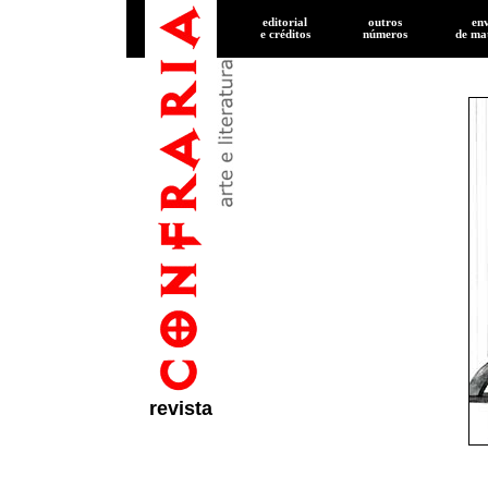
editorial
outros
en
e créditos
números
de
mat
revista