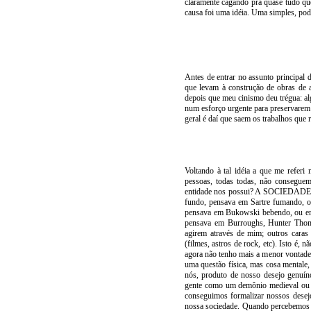
claramente cagando pra quase tudo qu
causa foi uma idéia. Uma simples, pod
Antes de entrar no assunto principal d
que levam à construção de obras de a
depois que meu cinismo deu trégua: al
num esforço urgente para preservarem 
geral é daí que saem os trabalhos que 
Voltando à tal idéia a que me refe
pessoas, todas todas, não consegu
entidade nos possui? A SOCIEDADE
fundo, pensava em Sartre fumando, 
pensava em Bukowski bebendo, ou em 
pensava em Burroughs, Hunter Thomp
agirem através de mim; outros cara
(filmes, astros de rock, etc). Isto é,
agora não tenho mais a menor vontade 
uma questão física, mas cosa mentale,
nós, produto de nosso desejo genuí
gente como um demônio medieval ou 
conseguimos formalizar nossos desej
nossa sociedade. Quando percebemos i