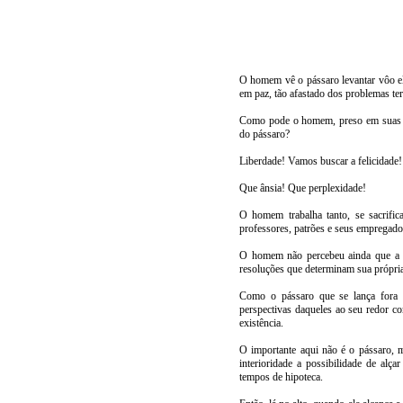
O homem vê o pássaro levantar vôo el
em paz, tão afastado dos problemas te
Como pode o homem, preso em suas par
do pássaro?
Liberdade! Vamos buscar a felicidade!
Que ânsia! Que perplexidade!
O homem trabalha tanto, se sacrific
professores, patrões e seus empregado
O homem não percebeu ainda que a re
resoluções que determinam sua própria
Como o pássaro que se lança fora d
perspectivas daqueles ao seu redor c
existência.
O importante aqui não é o pássaro, m
interioridade a possibilidade de alç
tempos de hipoteca.