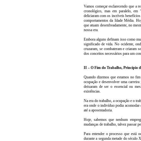
Vamos começar esclarecendo que a re
cronológico, mas em paralelo, em 
deliciaram com os incríveis benefíci
comportamentos da Idade Média. Hoj
que atuam desenfreadamente, no mesmo
nossa era.
Embora alguns definam isso como multi
significado de vida. No ocidente, ond
cruzaram, se combateram e criaram s
dos conceitos necessários para um con
II – O Fim do Trabalho, Princípio 
Quando dizemos que estamos no fim da
ocupação e desenvolver uma carreira p
deixaram de ser o essencial ou mes
existências.
Na era do trabalho, a ocupação e o tra
era onde o indivíduo podia acomodar
até a aposentadoria.
Hoje, sabemos que nenhum emprego 
mudanças de trabalho, talvez passar pe
Para entender o processo que está 
durante a segunda metade do século XX