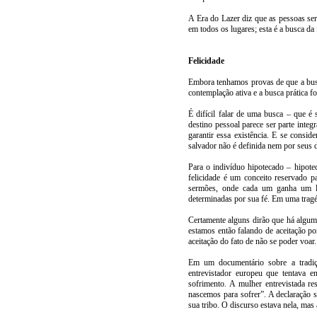
A Era do Lazer diz que as pessoas ser
em todos os lugares; esta é a busca da f
Felicidade
Embora tenhamos provas de que a busc
contemplação ativa e a busca prática 
É difícil falar de uma busca – que é
destino pessoal parece ser parte integ
garantir essa existência. E se consi
salvador não é definida nem por seus 
Para o indivíduo hipotecado – hipote
felicidade é um conceito reservado p
sermões, onde cada um ganha um lug
determinadas por sua fé. Em uma tragéd
Certamente alguns dirão que há alguma 
estamos então falando de aceitação po
aceitação do fato de não se poder voar.
Em um documentário sobre a tradiç
entrevistador europeu que tentava e
sofrimento. A mulher entrevistada r
nascemos para sofrer”. A declaração 
sua tribo. O discurso estava nela, mas 