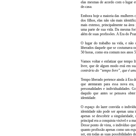
elas mesmas de acordo com o lugar es
de-casa.
Embora hoje a maioria das mulheres c
dos filhos, elas não são mais identi
mais extenso, principalmente na área
uma parte de sua vida. Da mesma form
além de suas profissões. A Era do Praz
O lugar do trabalho na vida, e não 
liberados daquele que se costumava o
50 horas, como era comum nos anos 5
Vamos voltar e enfatizar que tempo li
livre, que de algum modo está em s
contrário do “tempo livre”, que é um
Tempo liberado pertence ainda à Era d
que atentaram para essa nova era
personalidades e individualidades. Gr
daquilo que antes se pensava obter 
identidade.
O espaço do lazer convida o indivídu
identidade não pode ser apenas uma 
apenas se descobrir a singularidade, 
principal era a conquista visível e a m
Desse ponto de vista, o indivíduo que
quanto profissão apenas como um espa
ser, em todas as suas possibilidades 