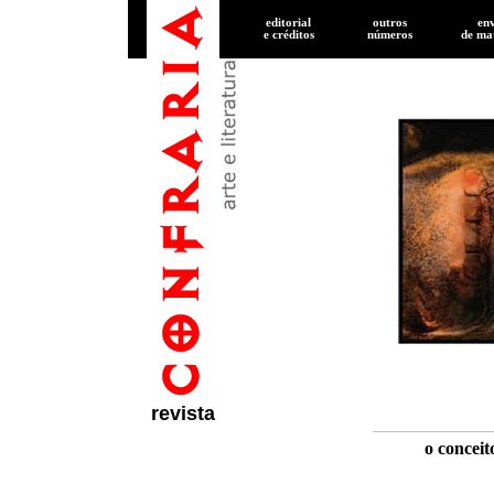
editorial
outros
en
e créditos
números
de
mat
revista
o conceit