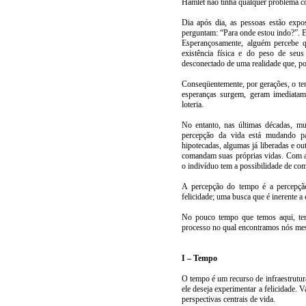
Hamlet não tinha qualquer problema co
Dia após dia, as pessoas estão expos
perguntam: “Para onde estou indo?”. Es
Esperançosamente, alguém percebe q
existência física e do peso de se
desconectado de uma realidade que, po
Conseqüentemente, por gerações, o te
esperanças surgem, geram imediatam
loteria.
No entanto, nas últimas décadas, m
percepção da vida está mudando p
hipotecadas, algumas já liberadas e ou
comandam suas próprias vidas. Com a
o indivíduo tem a possibilidade de co
A percepção do tempo é a percepção 
felicidade; uma busca que é inerente 
No pouco tempo que temos aqui, tent
processo no qual encontramos nós mesm
I – Tempo
O tempo é um recurso de infraestrutur
ele deseja experimentar a felicidade. 
perspectivas centrais de vida.