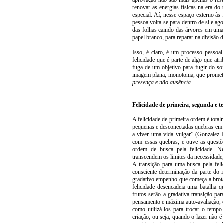
aprovação não são mais apenas o res
renovar as energias físicas na era do
especial. Aí, nesse espaço externo às
pessoa volta-se para dentro de si e ag
das folhas caindo das árvores em uma
papel branco, para reparar na divisão
Isso, é claro, é um processo pessoa
felicidade que é parte de algo que atr
fuga de um objetivo para fugir do s
imagem plana, monotonia, que promet
presença e não ausência.
Felicidade de primeira, segunda e t
A felicidade de primeira ordem é total
pequenas e desconectadas quebras em s
a viver uma vida vulgar” (Gonzalez-
com essas quebras, e ouve as questõ
ordem de busca pela felicidade. N
transcendem os limites da necessidade,
A transição para uma busca pela fel
consciente determinação da parte do 
gradativo empenho que começa a brota
felicidade desencadeia uma batalha q
frutos serão a gradativa transição pa
pensamento e máxima auto-avaliação, e
como utilizá-los para trocar o temp
criação; ou seja, quando o lazer não 