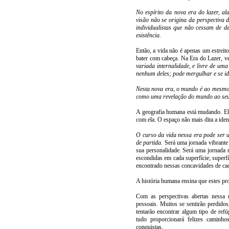
No espírito da nova era do lazer, a
visão não se origina da perspectiva d
individualistas que não cessam de d
existência.
Então, a vida não é apenas um estreit
bater com cabeça. Na Era do Lazer, v
variada internalidade, e livre de uma
nenhum deles; pode mergulhar e se iden
Nesta nova era, o mundo é ao mesmo 
como uma revelação do mundo ao seu
A geografia humana está mudando. Ela
com ela. O espaço não mais dita a iden
O curso da vida nessa era pode ser 
de partida.
Será uma jornada vibrante e
sua personalidade. Será uma jornada 
escondidas em cada superfície; superfí
encontrado nessas concavidades de cada
A história humana ensina que estes pr
Com as perspectivas abertas nessa 
pessoais. Muitos se sentirão perdidos,
tentarão encontrar algum tipo de re
tudo proporcionará felizes caminho
conquistas.