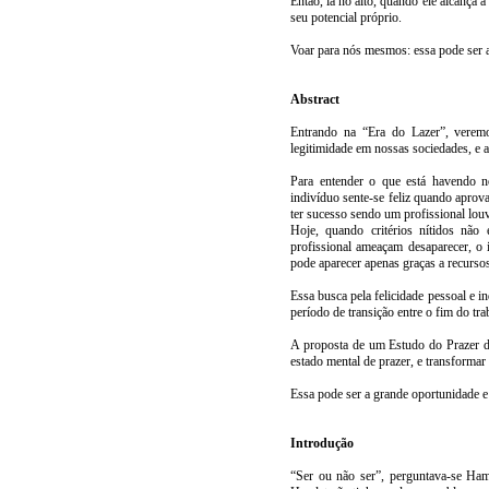
Então, lá no alto, quando ele alcança a
seu potencial próprio.
Voar para nós mesmos: essa pode ser a
Abstract
Entrando na “Era do Lazer”, veremo
legitimidade em nossas sociedades, e 
Para entender o que está havendo 
indivíduo sente-se feliz quando aprov
ter sucesso sendo um profissional louv
Hoje, quando critérios nítidos não
profissional ameaçam desaparecer, o 
pode aparecer apenas graças a recursos
Essa busca pela felicidade pessoal e 
período de transição entre o fim do tra
A proposta de um Estudo do Prazer 
estado mental de prazer, e transformar
Essa pode ser a grande oportunidade e
Introdução
“Ser ou não ser”, perguntava-se Ham