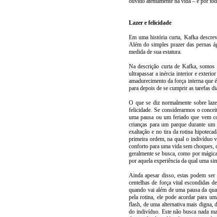
ouvido atentamente na vida – e por tod
Lazer e felicidade
Em uma história curta, Kafka descrev
Além do simples prazer das pernas á
medida de sua estatura.
Na descrição curta de Kafka, somos t
ultrapassar a inércia interior e exteri
amadurecimento da força interna que é
para depois de se cumprir as tarefas di
O que se diz normalmente sobre laze
felicidade. Se considerarmos o conceit
uma pausa ou um feriado que vem co
crianças para um parque durante um 
exaltação e no tira da rotina hipotec
primeira ordem, na qual o indivíduo 
conforto para uma vida sem choques, q
geralmente se busca, como por mágica
por aquela experiência da qual uma sim
Ainda apesar disso, estas podem ser
centelhas de força vital escondidas 
quando vai além de uma pausa da qual
pela rotina, ele pode acordar para 
flash, de uma alternativa mais digna, 
do indivíduo. Este não busca nada m