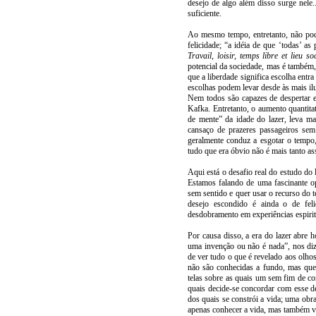
desejo de algo além disso surge nele.
suficiente.
Ao mesmo tempo, entretanto, não pode
felicidade; “a idéia de que ‘todas’ as
Travail, loisir, temps libre et lieu so
potencial da sociedade, mas é também
que a liberdade significa escolha ent
escolhas podem levar desde às mais il
Nem todos são capazes de despertar
Kafka. Entretanto, o aumento quantita
de mente” da idade do lazer, leva m
cansaço de prazeres passageiros sem 
geralmente conduz a esgotar o tempo, 
tudo que era óbvio não é mais tanto a
Aqui está o desafio real do estudo do
Estamos falando de uma fascinante o
sem sentido e quer usar o recurso do t
desejo escondido é ainda o de feli
desdobramento em experiências espirit
Por causa disso, a era do lazer abre 
uma invenção ou não é nada”, nos diz
de ver tudo o que é revelado aos olho
não são conhecidas a fundo, mas que 
telas sobre as quais um sem fim de co
quais decide-se concordar com esse d
dos quais se constrói a vida; uma obra
apenas conhecer a vida, mas também vi