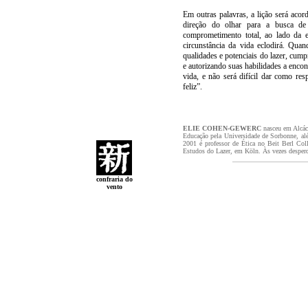
Em outras palavras, a lição será acor
direção do olhar para a busca d
comprometimento total, ao lado da e
circunstância da vida eclodirá. Qua
qualidades e potenciais do lazer, cum
e autorizando suas habilidades a enco
vida, e não será difícil dar como re
feliz”.
ELIE COHEN-GEWERC
nasceu em Alcác
Educação pela Universidade de Sorbonne, alé
2001 é professor de Ética no Beit Berl Co
Estudos do Lazer, em Köln. Às vezes desperdi
confraria do
vento