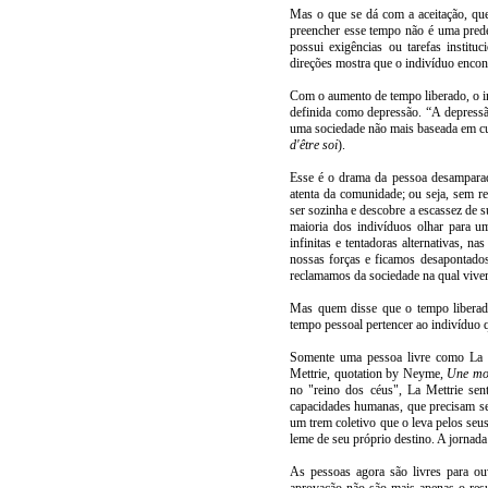
Mas o que se dá com a aceitação, que
preencher esse tempo não é uma pred
possui exigências ou tarefas instituc
direções mostra que o indivíduo encont
Com o aumento de tempo liberado, o in
definida como depressão. “A depressão
uma sociedade não mais baseada em cul
d'être soi
).
Esse é o drama da pessoa desamparad
atenta da comunidade; ou seja, sem re
ser sozinha e descobre a escassez de s
maioria dos indivíduos olhar para um
infinitas e tentadoras alternativas, n
nossas forças e ficamos desapontad
reclamamos da sociedade na qual viv
Mas quem disse que o tempo liberad
tempo pessoal pertencer ao indivíduo 
Somente uma pessoa livre como La Me
Mettrie, quotation by Neyme,
Une mora
no "reino dos céus", La Mettrie sent
capacidades humanas, que precisam se
um trem coletivo que o leva pelos seu
leme de seu próprio destino. A jornad
As pessoas agora são livres para ou