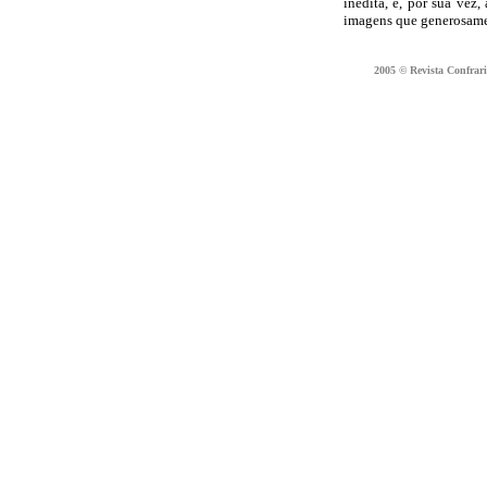
inédita, e, por sua vez
imagens que generosame
2005 © Revista Confraria