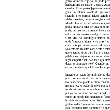
gorro vermelho cujo roubo pode pren
lembram-me do garoto e garota Aran
casados. Estes poetas japoneses tamb
gente do interior falante do gaélic
sagrado; e eis porque, talvez, agrad
várias questões, uma convenção agrad
irlandês tive de pôr de lado a ambição
podia indicar a cena de uma peça em 
praia, ou mar ou da grande árvore de 
antes que começasse a antiga história
Gort. Mas no Nishikigi a história d
onde "a raposa fujona" vive entre "as
eram mais parecidos conosco do que c
Sua emoção era auto-consciente e rem
que o tempo tirou ou irá tirar e enc
pálida ama. Viajaram buscando pelo 
lugar em particular, não mais que um
dizem está fincado nele." Quando um v
certos pinheiros, que irá reconhecer 
Imagino se estou deslumbrado ao des
posso ser mal conduzido por acidente 
tão deliberada quanto o ritmo ecoante
menina leva o tecido de relva que ia 
tecida retorna de novo e de novo em
por causa do amor não consumado, s
como um tecido não terminado: "este
história vergonhosa, uma história par
gastam o dia "tirando do caminho o m
está "cortando mato no monte”; e quan