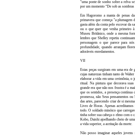
"uma ponte de sonho sobre a relva se
por um momento “De sob as sombras d
Em Hagoromo a manta de penas da m
primavera que começa "a plumagem do
gasta além da conta pelo escovar da s
ou o que quer que venha primeiro à 
Museu Britânico, onde a mesma for
lembro que Shelley repetiu continuamen
personagem o que parece para nós 
profundidade, quando arranjam flore
adoráveis enredamentos.
VII
Estas peças surgiram em uma era de g
cujas naturezas tinham tanto de Walte
elaborar a vida em uma cerimônia, o 
ritual. Na pintura que decorava sua
grande era que não nos frustra é a mai
que os sentidos, a presença contínua
promessa, não Seus pensamentos ou Su
das artes, parecendo criar de si mes
Livro de Horas. Apenas acreditamos
todo. O soldado minóico que carrega
tinha sobre sua cabeça o elmo com o c
Kobo, Daishi ajoelhando cheio de uma 
a vida superior, a aceitação da morte.
Não posso imaginar aqueles jovens 