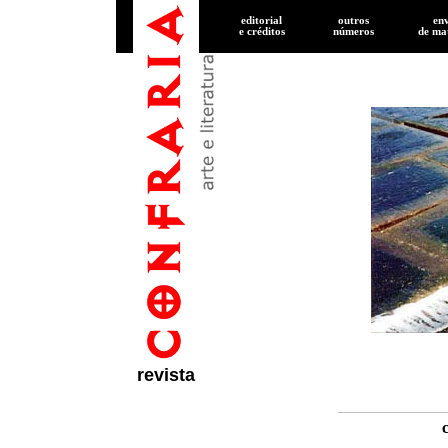
editorial
outros
en
e créditos
números
de
mat
revista