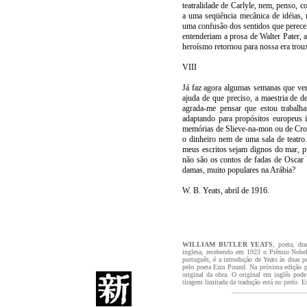
teatralidade de Carlyle, nem, penso, 
a uma seqüência mecânica de idéias
uma confusão dos sentidos que perece t
entenderiam a prosa de Walter Pater,
heroísmo retornou para nossa era trou
VIII
Já faz agora algumas semanas que ve
ajuda de que preciso, a maestria de 
agrada-me pensar que estou trabalh
adaptando para propósitos europeus i
memórias de Slieve-na-mon ou de Croa
o dinheiro nem de uma sala de teatro
meus escritos sejam dignos do mar, p
não são os contos de fadas de Oscar 
damas, muito populares na Arábia?
W. B. Yeats, abril de 1916.
WILLIAM BUTLER YEATS
, poeta, dr
inglesa, recebendo em 1923 o Prêmio Nobel 
português, é a introdução de Yeats às duas p
pelo poeta Ezra Pound. Na próxima edição pu
original da obra. O original em inglês pode
tiragem limitada da tradução está no prelo.