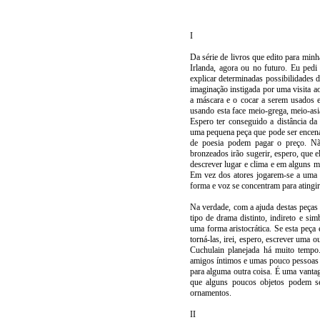
I
Da série de livros que edito para min
Irlanda, agora ou no futuro. Eu ped
explicar determinadas possibilidades
imaginação instigada por uma visita ao
a máscara e o cocar a serem usados 
usando esta face meio-grega, meio-asi
Espero ter conseguido a distância da 
uma pequena peça que pode ser encena
de poesia podem pagar o preço. Nã
bronzeados irão sugerir, espero, que
descrever lugar e clima e em alguns m
Em vez dos atores jogarem-se a uma v
forma e voz se concentram para ating
Na verdade, com a ajuda destas peças 
tipo de drama distinto, indireto e s
uma forma aristocrática. Se esta peç
torná-las, irei, espero, escrever uma
Cuchulain planejada há muito tempo
amigos íntimos e umas pouco pessoas d
para alguma outra coisa. É uma vantag
que alguns poucos objetos podem s
ornamentos.
II