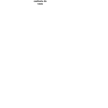
confraria do
vento