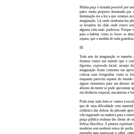
Minha peça é tornada possível por um
palco muito pequeno iluminado por u
iluminação era a luz a que estamos a
imaginação. Lá, onde nenhuma luz plan
se levantou do chão onde esteve se
alguma vida mais poderosa. Porque e
para a habitar como se fosse os abi
separa, que a medida de toda grandeza 
III
Toda arte da imaginação se mantém a
firmeza contra um mundo que a comp
figurino, expressão facial, arranjo 
imaginação ficam contentes em apr
colocar suas fotografias como se f
enquanto parecem separar do mundo e
alguns momentos para um abismo da 
abismo da mente se pode aproximar ap
em distância corporal, mecanismo e bar
Pode estar tudo bem se vamos à escola
que de uma dificuldade com material
estilístico das dobras do plissado apó
vila engastado na madeira para o ent
praça pública estátuas tão cheias de
defesa filosófica. A pintura espiritu
moderna sem nenhum senso de perda pa
européia para engrossar o saber, ent