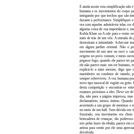
E ainda assim esta simplificação não 
humana e os movimentos do corpo pa
intrigando por que trechos que são in
durante a performance. Simplifiquei o
ora com aquelas admiráveis telas cor 
alguma coisa de sua importância e, 
Kubla Khan ou A ode para o vento oes
mim de trás de um véu. A entrada do 
destruíram a intimidade. Achei-me im
em algum jardim oriental. Não o pe
movimento de um ator ou ouvi o can
origens no povo comum, e meus ouvido
pegasse fogo, quando ele parece ter p
ele não parece mais um ser humano, m
explicá-lo a mim mesmo, digo que s
marinheiro ou condutor de camelo, p
sempre sobreviveu. A voz humana pode
novo tipo musical de rugido ou grito.
desta competição e encontrar-se ent
estamos próximos a eles. Deve ser d
dia, não para a página impressa, ma
declamatório, menos íntimo. Quando 
assistindo a um grupo de meninos e m
no meio de um hall. Sem dúvida seu tr
frustrado, seu movimento era cheio
brincadeira de crianças; tão poderoso
nós pelas luzes da ribalta, parece em 
artista para sentir por ele uma apreci
devolvida.