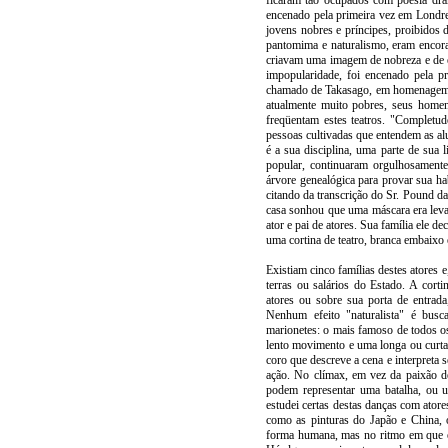
ficaram tão ocupados com poesia dra
encenado pela primeira vez em Londres
jovens nobres e príncipes, proibidos 
pantomima e naturalismo, eram encora
criavam uma imagem de nobreza e de 
impopularidade, foi encenado pela p
chamado de Takasago, em homenagem a
atualmente muito pobres, seus homen
freqüentam estes teatros. "Completu
pessoas cultivadas que entendem as alus
é a sua disciplina, uma parte de sua 
popular, continuaram orgulhosamente
árvore genealógica para provar sua h
citando da transcrição do Sr. Pound d
casa sonhou que uma máscara era levad
ator e pai de atores. Sua família ele 
uma cortina de teatro, branca embaixo
Existiam cinco famílias destes atores 
terras ou salários do Estado. A cor
atores ou sobre sua porta de entrada
Nenhum efeito "naturalista" é bus
marionetes: o mais famoso de todos o
lento movimento e uma longa ou curta
coro que descreve a cena e interpreta 
ação. No clímax, em vez da paixão d
podem representar uma batalha, ou 
estudei certas destas danças com atore
como as pinturas do Japão e China, 
forma humana, mas no ritmo em que es