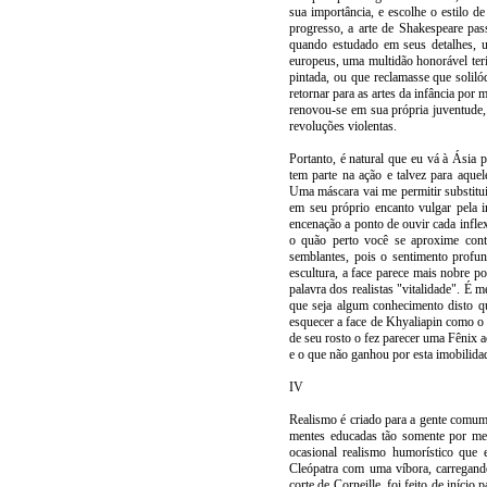
sua importância, e escolhe o estilo 
progresso, a arte de Shakespeare pa
quando estudado em seus detalhes, 
europeus, uma multidão honorável ter
pintada, ou que reclamasse que solil
retornar para as artes da infância por 
renovou-se em sua própria juventude
revoluções violentas.
Portanto, é natural que eu vá à Ásia
tem parte na ação e talvez para aque
Uma máscara vai me permitir substitui
em seu próprio encanto vulgar pela i
encenação a ponto de ouvir cada infl
o quão perto você se aproxime con
semblantes, pois o sentimento prof
escultura, a face parece mais nobre p
palavra dos realistas "vitalidade". É
que seja algum conhecimento disto 
esquecer a face de Khyaliapin como o
de seu rosto o fez parecer uma Fênix 
e o que não ganhou por esta imobilida
IV
Realismo é criado para a gente comum e
mentes educadas tão somente por mes
ocasional realismo humorístico que 
Cleópatra com uma víbora, carregando 
corte de Corneille, foi feito de iníc