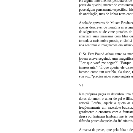
Há alguns movimentos pendulares de 
partir do quadril, mantendo constantem
pose algum pensamento específico. El
de ondulação, mas de linhas retas cont
A sala de gravuras do Museu Britânic
apenas descrever de memória as estamp
de salgueiros ou de vime pintados de
amarram suas máscaras com fitas qu
tornada a mais nobre poesia, e não há 
nós sentimos e imaginamos em silênci
O Sr. Ezra Pound achou entre os manu
jovem estava seguindo uma magnífica v
"Por que você me segue?" "Porque vo
interessante." “É que queria, ele dis
famoso como um ator No, ela disse, n
sua voz; “precisa saber como sugerir
VI
Nas próprias peças eu descubro uma bel
dores do amor, o amor de pai e filh
cortesã. Porém, aquele a quem as a
freqüentemente um sacerdote budista, 
geralmente o encontro com o fantasm
deusa ou fantasma lembram-me às veze
diferido pouco daquelas do fiel xintoís
A manta de penas, que pela falta a d