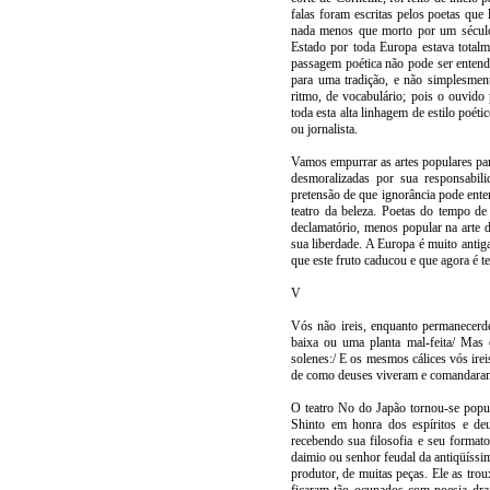
falas foram escritas pelos poetas que
nada menos que morto por um século, 
Estado por toda Europa estava total
passagem poética não pode ser entend
para uma tradição, e não simplesmen
ritmo, de vocabulário; pois o ouvido 
toda esta alta linhagem de estilo poé
ou jornalista.
Vamos empurrar as artes populares para
desmoralizadas por sua responsabili
pretensão de que ignorância pode ente
teatro da beleza. Poetas do tempo d
declamatório, menos popular na arte d
sua liberdade. A Europa é muito antiga
que este fruto caducou e que agora é t
V
Vós não ireis, enquanto permanecerde
baixa ou uma planta mal-feita/ Mas 
solenes:/ E os mesmos cálices vós ire
de como deuses viveram e comandara
O teatro No do Japão tornou-se popul
Shinto em honra dos espíritos e deu
recebendo sua filosofia e seu forma
daimio ou senhor feudal da antiqüíssi
produtor, de muitas peças. Ele as tro