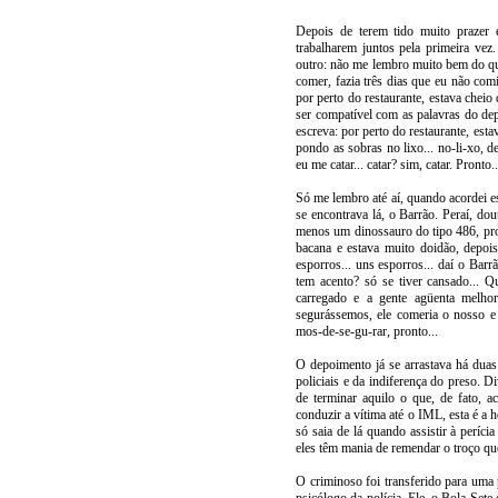
Depois de terem tido muito prazer 
trabalharem juntos pela primeira ve
outro: não me lembro muito bem do q
comer, fazia três dias que eu não co
por perto do restaurante, estava cheio
ser compatível com as palavras do dep
escreva: por perto do restaurante, est
pondo as sobras no lixo... no-li-xo, 
eu me catar... catar? sim, catar. Pronto..
Só me lembro até aí, quando acordei 
se encontrava lá, o Barrão. Peraí, dou
menos um dinossauro do tipo 486, pron
bacana e estava muito doidão, depoi
esporros... uns esporros... daí o Barr
tem acento? só se tiver cansado... Q
carregado e a gente agüenta melho
segurássemos, ele comeria o nosso e a
mos-de-se-gu-rar, pronto...
O depoimento já se arrastava há duas
policiais e da indiferença do preso.
de terminar aquilo o que, de fato, 
conduzir a vítima até o IML, esta é a 
só saia de lá quando assistir à períci
eles têm mania de remendar o troço q
O criminoso foi transferido para uma 