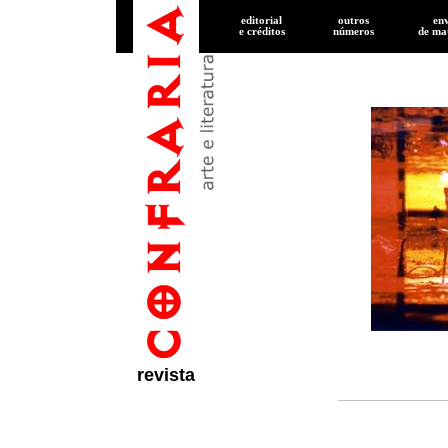
editorial
outros
en
e créditos
números
de
mat
revista