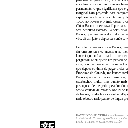
psicólogo da polícia. Ele, o Bola Set
era claro: concluía que houvera lesão
permanente, o que significava que o 
marginal fora projetada para comport
explosivo o clima de revolta que já 
Tocou ao novato o prêmio de ser o car
Chico Bacuri, que estava lá por causa
sem nenhuma exceção. Lá pelas duas 
Bacuri, que não havia dormido, começ
vira, dá um jeito e depressa, senão tu 
Eu tinha de acabar com o Bacuri, ma
dar uma luz para eu encontrar ao men
lembrei que tinham tirado o meu ci
perguntou se eu queria um pedaço de b
vida, pois com ele eu enforquei o Ba
que depois eu tinha de pagar a eles 
Francisco do Canindé, me lembro tamb
Bacuri quando ele tivesse morrendo, m
estrebuchou muito, mas quanto mais e
pescoço e ele me pediu pela luz dos 
sentia vontade de matar o Bacuri do 
de bacana, minha boca se encheu d’águ
mais e botou meio palmo de língua pra f
RAYMUNDO SILVEIRA
é médico e escrit
Sociedades de Ginecologia e Obstetrícia. Como
Inglês, o francês, o espanhol e o alemão.