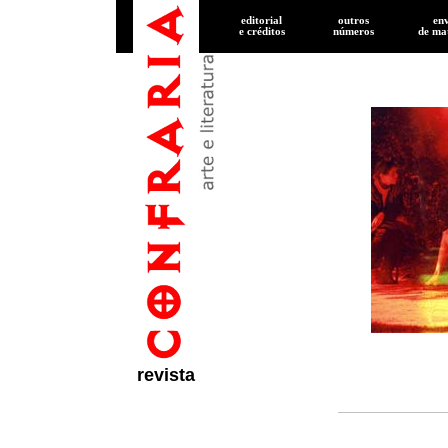
editorial
outros
en
e créditos
números
de
mat
revista