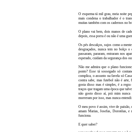
O esquema tá mil grau, meia noite pe
mais condena o trabalhador é o tran
muitas também com os cadernos no braço
O plano vai bem, dois manos de cadei
depois, essa porra é ou não é uma gue
Os pés descalços, sujos como a mente 
desgraçados, nunca tem no bolço o 
passaram, pararam, entraram nos apar
esperado, cuidam da segurança dos ou
Não me admira que o plano funcione,
ponto? Esse tá sossegado só contan
complica, o assunto na favela só Casa
contra sabe, mas futebol não é arte
gosta disso mas é simples, é a regra
traços que tragam uma época que talve
não gosto disso aí, prá mim nunca v
morreram por isso, mas nunca entendi 
O meu povo é assim, vive de paixão, 
amam Marias, Josefas, Dorotéias, e 
funciona.
E quer saber?