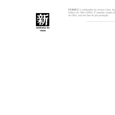
FERRÉZ
é colaborador da revista Caros Am
Prático do Ódio (2003). É também criador d
do Ódio, está em fase de pós-produção.
confraria do
vento