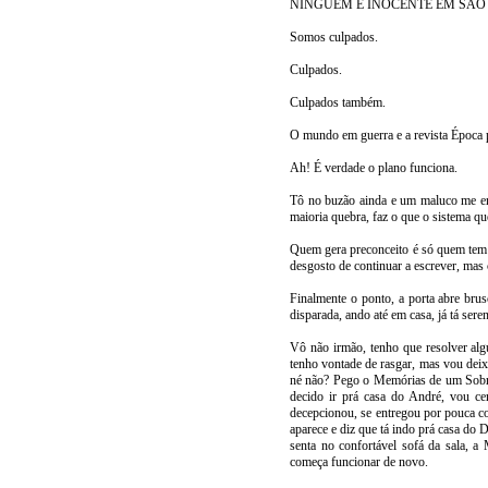
NINGUÉM É INOCENTE EM SÃO
Somos culpados.
Culpados.
Culpados também.
O mundo em guerra e a revista Época 
Ah! É verdade o plano funciona.
Tô no buzão ainda e um maluco me enc
maioria quebra, faz o que o sistema qu
Quem gera preconceito é só quem tem p
desgosto de continuar a escrever, mas
Finalmente o ponto, a porta abre bru
disparada, ando até em casa, já tá sere
Vô não irmão, tenho que resolver alg
tenho vontade de rasgar, mas vou deixar
né não? Pego o Memórias de um Sobrev
decido ir prá casa do André, vou c
decepcionou, se entregou por pouca coi
aparece e diz que tá indo prá casa do 
senta no confortável sofá da sala, a
começa funcionar de novo.