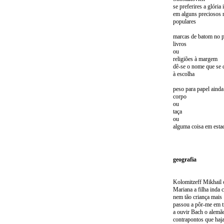
se preferires a glória
em alguns preciosos 
populares
marcas de batom no 
livros
ou
religiões à margem
dê-se o nome que se 
à escolha
peso para papel ainda
corpo
ou
taça
ou
alguma coisa em esta
geografia
Kolomitzeff Mikhail 
Mariana a filha inda 
nem tão criança mais
passou a pôr-me em t
a ouvir Bach o alemã
contrapontos que haj