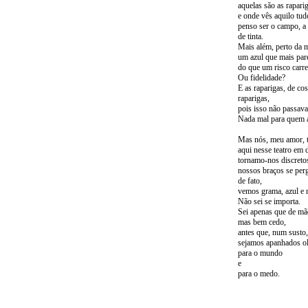
aquelas são as rapari
e onde vês aquilo tud
penso ser o campo, a
de tinta.
Mais além, perto da 
um azul que mais par
do que um risco carre
Ou fidelidade?
E as raparigas, de c
raparigas,
pois isso não passav
Nada mal para quem 
Mas nós, meu amor, t
aqui nesse teatro em 
tornamo-nos discretos
nossos braços se per
de fato,
vemos grama, azul e r
Não sei se importa.
Sei apenas que de mã
mas bem cedo,
antes que, num susto,
sejamos apanhados ol
para o mundo
e
para o medo.