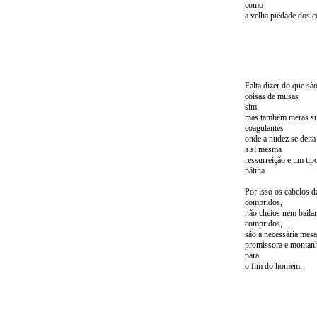
como
a velha piedade dos 
Falta dizer do que sã
coisas de musas
sim
mas também meras su
coagulantes
onde a nudez se deita
a si mesma
ressurreição e um tip
pátina.
Por isso os cabelos d
compridos,
não cheios nem bailan
compridos,
são a necessária mesa
promissora e montan
para
o fim do homem.