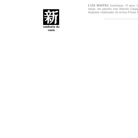
LUIS MAFFEI
, brasiliense, 31 anos,
lançar, em parceria com Marcelo Gargag
freqüente colaborador da revista Fórum
confraria do
vento