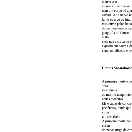
o austríaco
eu não vi. nem vi se
nem um corpo só a ju
calêndula no nervo n
junto ao arco de futu
teso ouvia pelos bai
do permeio em concer
geografia do futuro
visto
e ela nua a crava do
exposto em pauta e d
a galrear silêncio entr
Dimitri Shostakovi
A primeira morte é 
seca
mesquinha
ao mesmo tempo lúcid
certas madeiras.
Ela é capaz de concre
paciências, ainda que
sirva
um reverbério.
A primeira morte não
enfim
do nada: surge da con