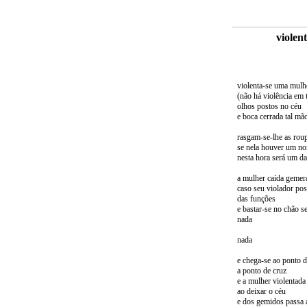
violen
violenta-se uma mulh
(não há violência em 
olhos postos no céu
e boca cerrada tal mã
rasgam-se-lhe as roup
se nela houver um nom
nesta hora será um da
a mulher caída gemer
caso seu violador pos
das funções
e bastar-se no chão s
nada
nada
e chega-se ao ponto d
a ponto de cruz
e a mulher violentada
ao deixar o céu
e dos gemidos passa 