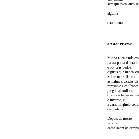
sem que para tanto se
alguma
quadratura
a
Astor Piazzola
Minha nuca ainda est
para a ponta da tua lí
e por teus dedos,
digitais que nunca vã
Sobre meus flancos
as linhas cruzadas da 
rompante e estilhaços
pregos alcoólicos.
Contra o baixo ventre
o inverno, e
a cama fingindo ser 
de madeira.
Depois da morte
veremos
como soam os campan