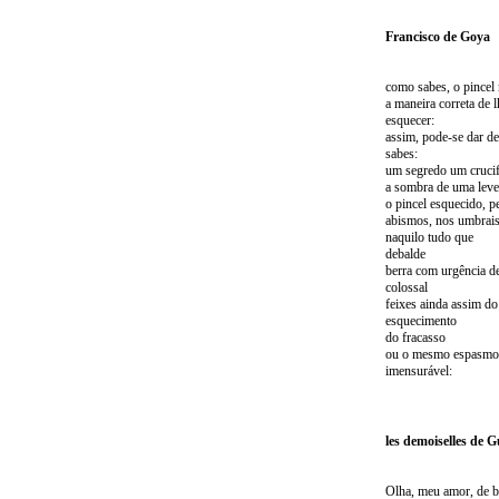
Francisco de Goya
como sabes, o pincel
a maneira correta de 
esquecer:
assim, pode-se dar d
sabes:
um segredo um cruci
a sombra de uma leve
o pincel esquecido, p
abismos, nos umbrais
naquilo tudo que
debalde
berra com urgência d
colossal
feixes ainda assim do
esquecimento
do fracasso
ou o mesmo espasmo
imensurável:
les demoiselles de 
Olha, meu amor, de b