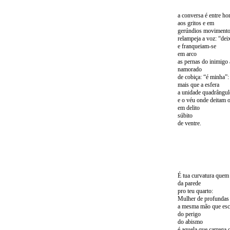
a conversa é entre h
aos gritos e em
gerúndios movimento
relampeja a voz: “dei
e franqueiam-se
em arco
as pernas do inimigo
namorado
de cobiça: “é minha”:
mais que a esfera
a unidade quadrângul
e o véu onde deitam
em delito
súbito
de ventre.
É tua curvatura quem 
da parede
pro teu quarto:
Mulher de profundas
a mesma mão que esco
do perigo
do abismo
é aquela que carrega 