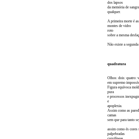
dos lapsos
da memória de sangr
qualquer.
A primeira morte é as
montes de vidro
roto
sobre a mesma desfaç
Não existe a segunda
quadratura
Olhos: dois: quatro: 
em supremo impossíve
Figura equívoca mol
pura
e processos inexpugn
e
apoplexia.
Assim como as pared
camas
sem que para tanto s
assim como és cores 
palpebradas
curvilíneas