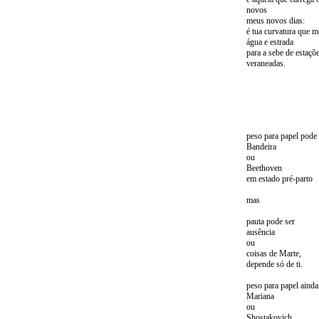
novos
meus novos dias:
é tua curvatura que 
água e estrada
para a sebe de estaçõ
veraneadas.
peso para papel pode 
Bandeira
ou
Beethoven
em estado pré-parto
mas
pauta pode ser
ausência
ou
coisas de Marte,
depende só de ti.
peso para papel ainda
Mariana
ou
Shostakovich