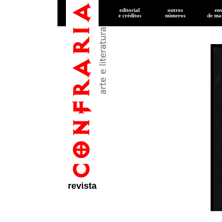
editorial
outros
en
e créditos
números
de
mat
revista