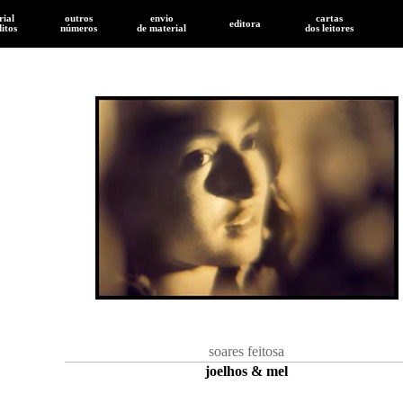
rial
outros
envio
cartas
editora
ditos
números
de
material
dos leitores
soares feitosa
joelhos & mel