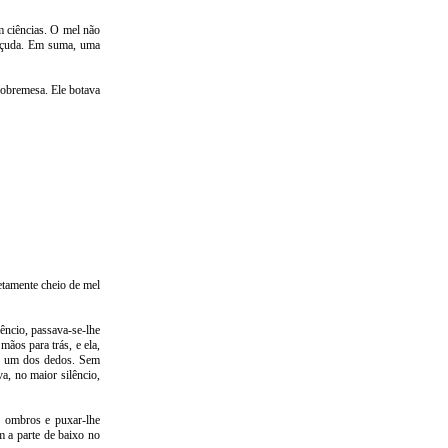
m ciências. O mel não
roçuda. Em suma, uma
sobremesa. Ele botava
letamente cheio de mel
êncio, passava-se-lhe
 mãos para trás, e ela,
 de um dos dedos. Sem
va, no maior silêncio,
os ombros e puxar-lhe
m a parte de baixo no