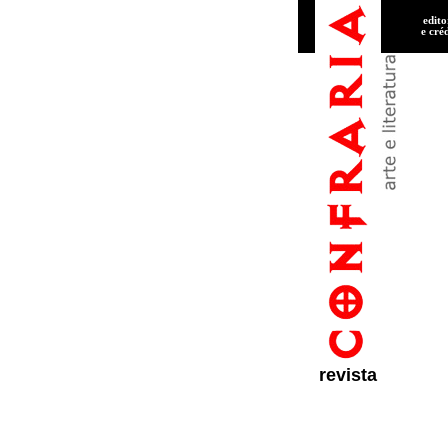
edito
e cré
revista