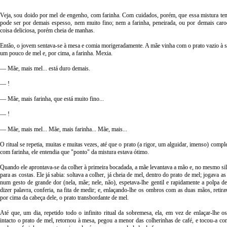
Veja, sou doido por mel de engenho, com farinha. Com cuidados, porém, que essa mistura te
pode ser por demais espesso, nem muito fino; nem a farinha, peneirada, ou por demais ca
coisa deliciosa, porém cheia de manhas.
Então, o jovem sentava-se à mesa e comia morigeradamente. A mãe vinha com o prato vazio à 
um pouco de mel e, por cima, a farinha. Mexia.
— Mãe, mais mel... está duro demais.
— !
— Mãe, mais farinha, que está muito fino...
— !
— Mãe, mais mel... Mãe, mais farinha... Mãe, mais...
O ritual se repetia, muitas e muitas vezes, até que o prato (a rigor, um alguidar, imenso) comp
com farinha, ele entendia que "ponto" da mistura estava ótimo.
Quando ele aprontava-se da colher à primeira bocadada, a mãe levantava a mão e, no mesmo sil
para as costas. Ele já sabia: soltava a colher, já cheia de mel, dentro do prato de mel; jogava as
num gesto de grande dor (nela, mãe; nele, não), espetava-lhe gentil e rapidamente a polpa
dizer palavra, conferia, na fita de medir; e, enlaçando-lhe os ombros com as duas mãos, retira
por cima da cabeça dele, o prato transbordante de mel.
Até que, um dia, repetido todo o infinito ritual da sobremesa, ela, em vez de enlaçar-lhe 
intacto o prato de mel, retornou à mesa, pegou a menor das colherinhas de café, e tocou-a co