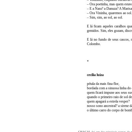
–
Ora poetinha, mas quem estava
–
E a Nara? a Danuza? A Maris
–
Ora Vininha, quaremos ao sol.
–
Sim, sim, ao sol, ao sol.
E lá ficam aqueles caralhos qu
gemidos. Sim, eles gozam, discr
E lá no fundo de seus cascos, 
Colombo.
*
c
ecília luíza
pétala da mais fina flor,
bordada com a sinuosa linha do
quem ficará impune aos seus su
quando o primeiro raio de sol der
quem apagará a estrela vesper?
nosso sono ancestral? a sirene d
o último carro do corpo de bomb
CHACAL
foi um dos principais nomes do 