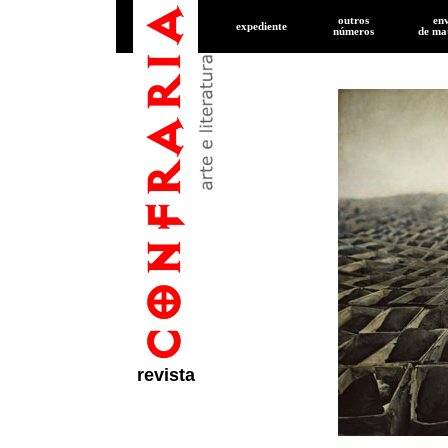
outros
en
expediente
números
de
mat
revista