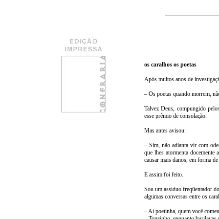
os caralhos os poetas
Após muitos anos de investigaçã
–
Os poetas quando morrem, não t
Talvez Deus, compungido pelos 
esse prêmio de consolação.
Mas antes avisou:
–
Sim, não adianta vir com ode
que lhes atormenta docemente a
causar mais danos, em forma de 
E assim foi feito.
Sou um assíduo freqüentador do 
algumas conversas entre os cara
–
Aí poetinha, quem você comeu
–
Tonzinho, enquanto burilavas 