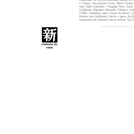
e Cacaso. Seu primeiro livro,
Muito Prazer
com Wally Salomão e Torquato Neto. Entre 
Guilherme Mandaro, Bernardo Vilhena e muit
(1980). Trabalhou para o Jornal do Brasil, C
fundou com Guilherme Zarvos e apoio da Rio
surgimento de inúmeros novos artistas. Em 
confraria do
vento