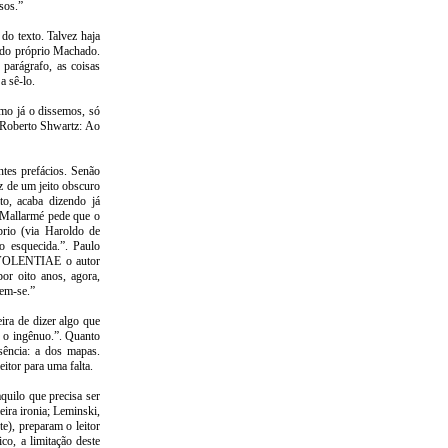
sos.”
do texto. Talvez haja
o do próprio Machado.
 parágrafo, as coisas
a sê-lo.
omo já o dissemos, só
e Roberto Shwartz: Ao
ntes prefácios. Senão
z de um jeito obscuro
to, acaba dizendo já
, Mallarmé pede que o
prio (via Haroldo de
o esquecida.”. Paulo
EVOLENTIAE o autor
por oito anos, agora,
rem-se.”
ira de dizer algo que
r o ingênuo.”. Quanto
sência: a dos mapas.
eitor para uma falta.
quilo que precisa ser
ira ironia; Leminski,
e), preparam o leitor
o, a limitação deste