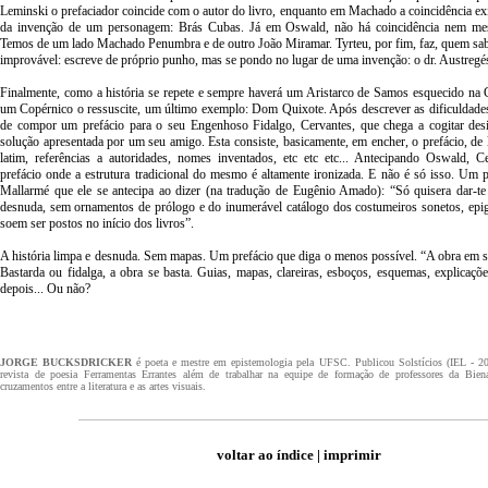
Leminski o prefaciador coincide com o autor do livro, enquanto em Machado a coincidência exi
da invenção de um personagem: Brás Cubas. Já em Oswald, não há coincidência nem m
Temos de um lado Machado Penumbra e de outro João Miramar. Tyrteu, por fim, faz, quem sa
improvável: escreve de próprio punho, mas se pondo no lugar de uma invenção: o dr. Austregés
Finalmente, como a história se repete e sempre haverá um Aristarco de Samos esquecido na 
um Copérnico o ressuscite, um último exemplo: Dom Quixote. Após descrever as dificuldades
de compor um prefácio para o seu Engenhoso Fidalgo, Cervantes, que chega a cogitar desist
solução apresentada por um seu amigo. Esta consiste, basicamente, em encher, o prefácio, de 
latim, referências a autoridades, nomes inventados, etc etc etc... Antecipando Oswald,
prefácio onde a estrutura tradicional do mesmo é altamente ironizada. E não é só isso. Um 
Mallarmé que ele se antecipa ao dizer (na tradução de Eugênio Amado): “Só quisera dar-te 
desnuda, sem ornamentos de prólogo e do inumerável catálogo dos costumeiros sonetos, epig
soem ser postos no início dos livros”.
A história limpa e desnuda. Sem mapas. Um prefácio que diga o menos possível. “A obra em si
Bastarda ou fidalga, a obra se basta. Guias, mapas, clareiras, esboços, esquemas, explicaçõe
depois... Ou não?
JORGE BUCKSDRICKER
é poeta e mestre em epistemologia pela UFSC. Publicou Solstícios (IEL - 200
revista de poesia Ferramentas Errantes além de trabalhar na equipe de formação de professores da Bi
cruzamentos entre a literatura e as artes visuais.
voltar ao índice
|
imprimir