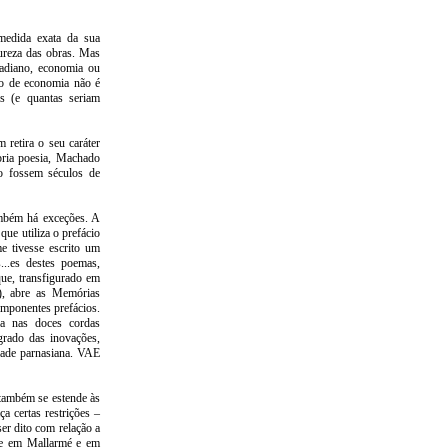
medida exata da sua
ureza das obras. Mas
adiano, economia ou
to de economia não é
as (e quantas seriam
 retira o seu caráter
pria poesia, Machado
ão fossem séculos de
ambém há exceções. A
ue utiliza o prefácio
e tivesse escrito um
...es destes poemas,
que, transfigurado em
), abre as Memórias
imponentes prefácios.
da nas doces cordas
grado das inovações,
dade parnasiana. VAE
 também se estende às
 certas restrições –
er dito com relação a
ue em Mallarmé e em