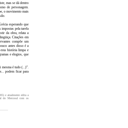
ste, mas se dá dentro
esmo de personagem.
be, o movimento mais
ilo.
Grécia esperando que
 impostas pela tarefa
ir da obra, relata a
lingüiça. Citações em
 Cervantes compõe um
pouco antes disso é a
esta história limpa e
ramas e elogios, que
 mesma é tudo (...)”.
s... podem ficar para
5) e atualmente edita a
enal do Mercosul com os