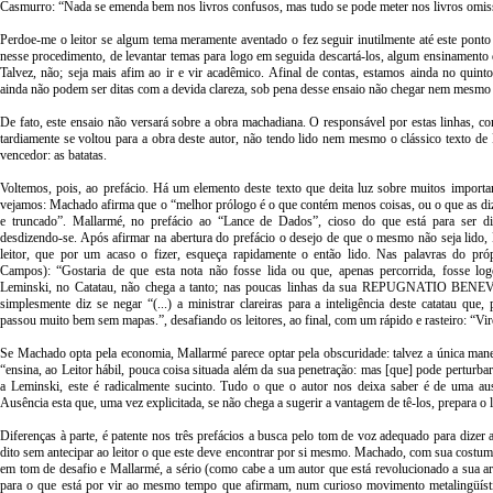
Casmurro: “Nada se emenda bem nos livros confusos, mas tudo se pode meter nos livros omis
Perdoe-me o leitor se algum tema meramente aventado o fez seguir inutilmente até este ponto 
nesse procedimento, de levantar temas para logo em seguida descartá-los, algum ensinament
Talvez, não; seja mais afim ao ir e vir acadêmico. Afinal de contas, estamos ainda no quinto
ainda não podem ser ditas com a devida clareza, sob pena desse ensaio não chegar nem mesmo 
De fato, este ensaio não versará sobre a obra machadiana. O responsável por estas linhas, c
tardiamente se voltou para a obra deste autor, não tendo lido nem mesmo o clássico texto d
vencedor: as batatas.
Voltemos, pois, ao prefácio. Há um elemento deste texto que deita luz sobre muitos importa
vejamos: Machado afirma que o “melhor prólogo é o que contém menos coisas, ou o que as di
e truncado”. Mallarmé, no prefácio ao “Lance de Dados”, cioso do que está para ser di
desdizendo-se. Após afirmar na abertura do prefácio o desejo de que o mesmo não seja lido
leitor, que por um acaso o fizer, esqueça rapidamente o então lido. Nas palavras do pró
Campos): “Gostaria de que esta nota não fosse lida ou que, apenas percorrida, fosse log
Leminski, no Catatau, não chega a tanto; nas poucas linhas da sua REPUGNATIO BEN
simplesmente diz se negar “(...) a ministrar clareiras para a inteligência deste catatau que, 
passou muito bem sem mapas.”, desafiando os leitores, ao final, com um rápido e rasteiro: “Vi
Se Machado opta pela economia, Mallarmé parece optar pela obscuridade: talvez a única mane
“ensina, ao Leitor hábil, pouca coisa situada além da sua penetração: mas [que] pode perturba
a Leminski, este é radicalmente sucinto. Tudo o que o autor nos deixa saber é de uma au
Ausência esta que, uma vez explicitada, se não chega a sugerir a vantagem de tê-los, prepara o l
Diferenças à parte, é patente nos três prefácios a busca pelo tom de voz adequado para dizer a
dito sem antecipar ao leitor o que este deve encontrar por si mesmo. Machado, com sua costume
em tom de desafio e Mallarmé, a sério (como cabe a um autor que está revolucionado a sua art
para o que está por vir ao mesmo tempo que afirmam, num curioso movimento metalingüístic