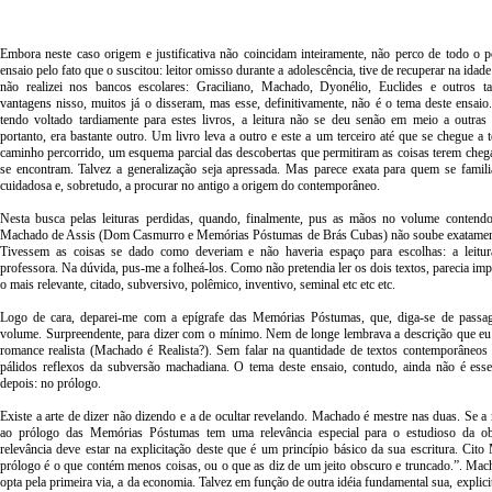
Embora neste caso origem e justificativa não coincidam inteiramente, não perco de todo o 
ensaio pelo fato que o suscitou: leitor omisso durante a adolescência, tive de recuperar na idade 
não realizei nos bancos escolares: Graciliano, Machado, Dyonélio, Euclides e outros t
vantagens nisso, muitos já o disseram, mas esse, definitivamente, não é o tema deste ensai
tendo voltado tardiamente para estes livros, a leitura não se deu senão em meio a outras 
portanto, era bastante outro. Um livro leva a outro e este a um terceiro até que se chegue a 
caminho percorrido, um esquema parcial das descobertas que permitiram as coisas terem che
se encontram. Talvez a generalização seja apressada. Mas parece exata para quem se famili
cuidadosa e, sobretudo, a procurar no antigo a origem do contemporâneo.
Nesta busca pelas leituras perdidas, quando, finalmente, pus as mãos no volume contend
Machado de Assis (Dom Casmurro e Memórias Póstumas de Brás Cubas) não soube exatament
Tivessem as coisas se dado como deveriam e não haveria espaço para escolhas: a leitura
professora. Na dúvida, pus-me a folheá-los. Como não pretendia ler os dois textos, parecia imp
o mais relevante, citado, subversivo, polêmico, inventivo, seminal etc etc etc.
Logo de cara, deparei-me com a epígrafe das Memórias Póstumas, que, diga-se de passag
volume. Surpreendente, para dizer com o mínimo. Nem de longe lembrava a descrição que eu 
romance realista (Machado é Realista?). Sem falar na quantidade de textos contemporâneos 
pálidos reflexos da subversão machadiana. O tema deste ensaio, contudo, ainda não é e
depois: no prólogo.
Existe a arte de dizer não dizendo e a de ocultar revelando. Machado é mestre nas duas. Se a
ao prólogo das Memórias Póstumas tem uma relevância especial para o estudioso da obr
relevância deve estar na explicitação deste que é um princípio básico da sua escritura. Ci
prólogo é o que contém menos coisas, ou o que as diz de um jeito obscuro e truncado.”. Ma
opta pela primeira via, a da economia. Talvez em função de outra idéia fundamental sua, explic