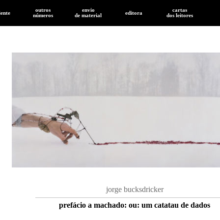
outros
envio
cartas
iente
editora
números
de
material
dos leitores
jorge bucksdricker
prefácio a machado: ou: um catatau de dados