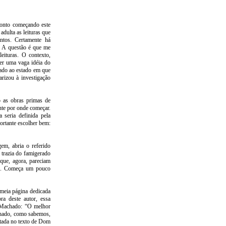
ponto começando este
adulta as leituras que
antos. Certamente há
o. A questão é que me
leituras. O contexto,
ter uma vaga idéia do
gado ao estado em que
arizou à investigação
o as obras primas de
e por onde começar.
 seria definida pela
ortante escolher bem:
em, abria o referido
trazia do famigerado
que, agora, pareciam
sse. Começa um pouco
 meia página dedicada
a deste autor, essa
to Machado: “O melhor
chado, como sabemos,
itada no texto de Dom