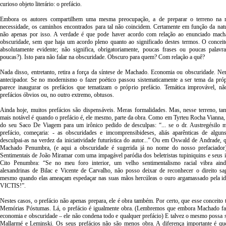
curioso objeto literário: o prefácio.
Embora os autores compartilhem uma mesma preocupação, a de preparar o terreno na 
necessidade, os caminhos encontrados para tal não coincidem. Certamente em função da nat
não apenas por isso. A verdade é que pode haver acordo com relação ao enunciado mach
obscuridade, sem que haja um acordo pleno quanto ao significado destes termos. O concei
absolutamente evidente; não significa, obrigatoriamente, poucas frases ou poucas palavr
poucas?). Isto para não falar na obscuridade. Obscuro para quem? Com relação a quê?
Nada disso, entretanto, retira a força da síntese de Machado. Economia ou obscuridade. Nem
antecipador. Se no modernismo o fazer poético passou sistematicamente a ser tema da pró
parece inaugurar os prefácios que tematizam o próprio prefácio. Temática improvável, n
prefácios óbvios ou, no outro extremo, obtusos.
Ainda hoje, muitos prefácios são dispensáveis. Meras formalidades. Mas, nesse terreno, t
mais notável é quando o prefácio é, ele mesmo, parte da obra. Como em Tyrteu Rocha Vianna, q
do seu Saco De Viagem para um irônico pedido de desculpas: “... se o dr. Austregésilo m
prefácio, começaria: - as obscuridades e imcomprensibideses, aliás aparênticas de alguns
desculpai-as na verdez da iniciatividade futurística do autor...” Ou em Oswald de Andrade, 
Machado Penumbra, (e aqui a obscuridade é sugerida já no nome do nosso prefaciador
Sentimentais de João Miramar com uma impagável paródia dos beletristas tupiniquins e seus 
Cito Penumbra: “Se no meu foro interior, um velho sentimentalismo racial vibra ain
alexandrinas de Bilac e Vicente de Carvalho, não posso deixar de reconhecer o direito sa
mesmo quando elas ameaçam espedaçar nas suas mãos hercúleas o ouro argamassado pela i
VICTIS!”.
Nestes casos, o prefácio não apenas prepara, ele é obra também. Por certo, que esse conceito
Memórias Póstumas. Lá, o prefácio é igualmente obra. (Lembremos que embora Machado faça
economia e obscuridade – ele não condena todo e qualquer prefácio) E talvez o mesmo possa s
Mallarmé e Leminski. Os seus prefácios não são menos obra. A diferença importante é q