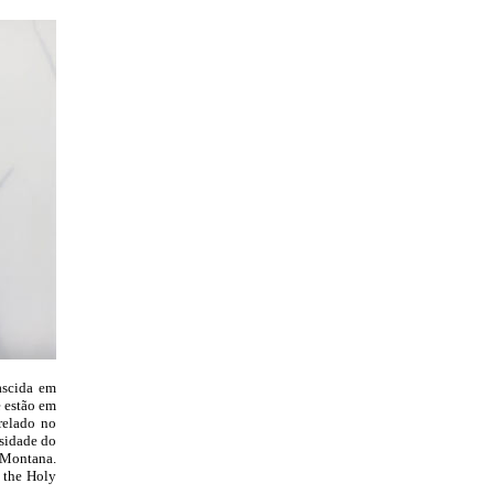
ascida em
 estão em
relado no
rsidade do
 Montana.
 the Holy