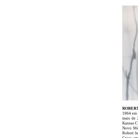
ROBER
1964 em 
mais de 
Kansas Ci
Novo Méx
Robert h
Cross, e