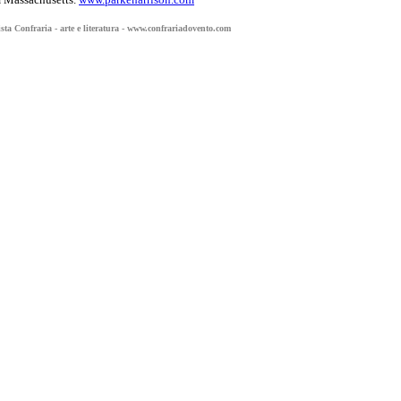
ta Confraria - arte e literatura -
www.confrariadovento.com