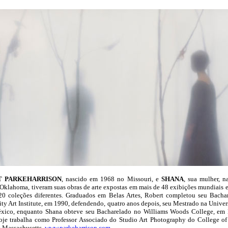
T PARKEHARRISON
, nascido em 1968 no Missouri, e
SHANA
, sua mulher, n
Oklahoma, tiveram suas obras de arte expostas em mais de 48 exibições mundiais e
20 coleções diferentes. Graduados em Belas Artes, Robert completou seu Bacha
ty Art Institute, em 1990, defendendo, quatro anos depois, seu Mestrado na Unive
ico, enquanto Shana obteve seu Bacharelado no Williams Woods College, em
oje trabalha como Professor Associado do Studio Art Photography do College of
m Massachusetts.
www.parkeharrison.com