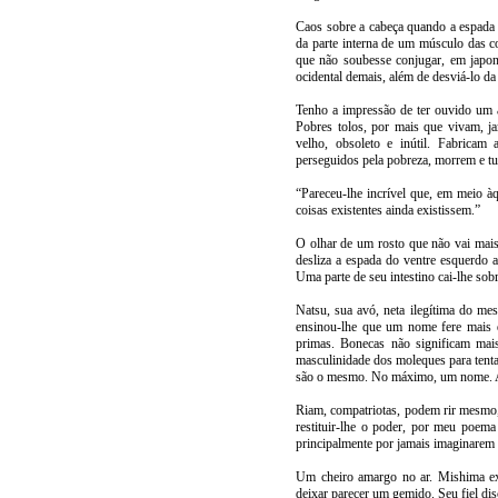
Caos sobre a cabeça quando a espada a
da parte interna de um músculo das 
que não soubesse conjugar, em japonê
ocidental demais, além de desviá-lo da
Tenho a impressão de ter ouvido um 
Pobres tolos, por mais que vivam, j
velho, obsoleto e inútil. Fabricam
perseguidos pela pobreza, morrem e tu
“Pareceu-lhe incrível que, em meio àq
coisas existentes ainda existissem.”
O olhar de um rosto que não vai mai
desliza a espada do ventre esquerdo 
Uma parte de seu intestino cai-lhe sobr
Natsu, sua avó, neta ilegítima do mes
ensinou-lhe que um nome fere mais q
primas. Bonecas não significam mais
masculinidade dos moleques para ten
são o mesmo. No máximo, um nome. A f
Riam, compatriotas, podem rir mesmo
restituir-lhe o poder, por meu poem
principalmente por jamais imaginarem
Um cheiro amargo no ar. Mishima exp
deixar parecer um gemido. Seu fiel disc