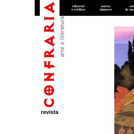
editorial
outros
en
e créditos
números
de
mat
revista