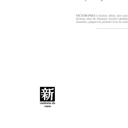
VICTOR PAES
é escritor, editor, ator e p
diversos sites de literatura. Escreve també
momento, prepara seu primeiro livro de conto
confraria do
vento