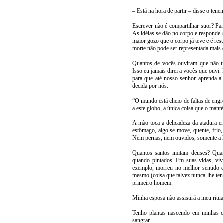
– Está na hora de partir – disse o tenent
Escrever não é compartilhar suor? Par
As idéias se dão no corpo e responde-
maior gozo que o corpo já teve e é resu
morte não pode ser representada mais 
Quantos de vocês ouviram que não tin
Isso eu jamais direi a vocês que ouv
para que até nosso senhor aprenda a 
decida por nós.
“O mundo está cheio de faltas de eng
a este globo, a única coisa que o mant
A mão toca a delicadeza da atadura e
estômago, algo se move, quente, frio,
Nem pernas, nem ouvidos, somente a 
Quantos santos imitam deuses? Qua
quando pintados. Em suas vidas, vi
exemplo, morreu no melhor sentido do
mesmo (coisa que talvez nunca lhe te
primeiro homem.
Minha esposa não assistirá a meu ritua
Tenho plantas nascendo em minhas c
sangrar.