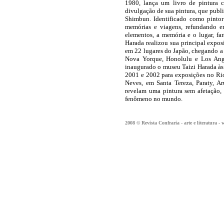
1980, lança um livro de pintura 
divulgação de sua pintura, que publ
Shimbun. Identificado como pintor
memórias e viagens, refundando e
elementos, a memória e o lugar, far
Harada realizou sua principal expos
em 22 lugares do Japão, chegando a
Nova Yorque, Honolulu e Los Ange
inaugurado o museu Taizi Harada às 
2001 e 2002 para exposições no Ri
Neves, em Santa Tereza, Paraty, Ar
revelam uma pintura sem afetação,
fenômeno no mundo.
2008 © Revista Confraria - arte e literatura -
w