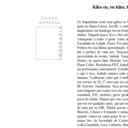
Kiko eu, eu kiko,
Os Impadinhas eram uma galera eu 
junto no Baixo Gávea. Era 88, o ver
alugávamos em botafogo era em frent
ótimos. Naquela época. Era o fim co
começaram a tratar a gente como ar
Faculdade da Cidade. Porra! Foi mei
Poética fez sua última apresentação.
dia a poética de cada um. Terça-
necessidade de evento. Isabela. Vas
Dentro: eu quero falar. Mourão, Ge
Plano Collor. Resistência PDT. Isabela
em performance interminável. Gerald
o que é isso, Isabela cantava cada 
minutos: Guilherme, acho que é melh
seu sorriso de 16, 17 anos que era su
88. Exército. Sandinistas. Sexo juven
nem ninguém que esteja vivo em out
estudantil, OJL, molotov, greve geral
porra da cidade. Depois que veio a p
que era em qualquer canto, pai que 
do meu pai na ABI. Minha poesia c
Marcelo, Ulisses e Fernando e várias
quando rolava na cama praça lá no 
outras leis da Sociedade de Contro
Lollo,Claudinha, Leca, Carlucho, Mau