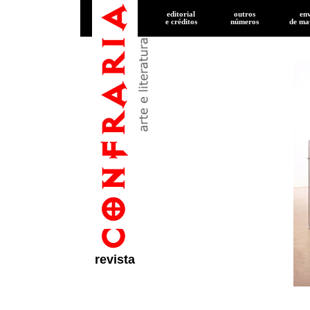
editorial
outros
en
e créditos
números
de
mat
revista