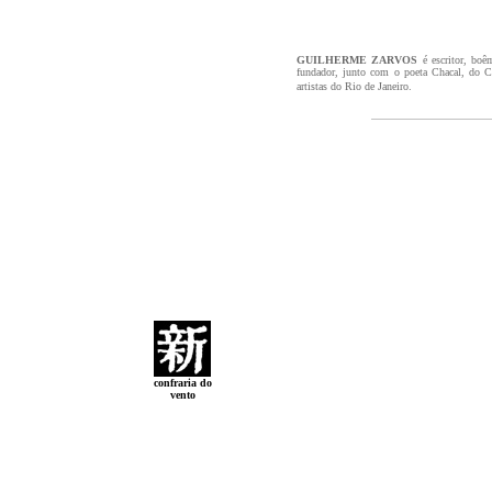
GUILHERME ZARVOS
é escritor, boê
fundador, junto com o poeta Chacal, do C
artistas do Rio de Janeiro.
confraria do
vento