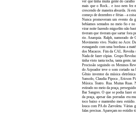
ver que tinha muita gente do caralh
mais que o Rock... e isso nem fez
crescendo de maneira absurda. Já est
começo de dezembro e férias - a coi
Nunca promoveram um evento da gale
bebíamos sentados no meio fio e no
virar noite fazendo miguelito não bas
tiveram que tiveram que sartar fora pr
rio. Anarquia. Ralph, namorado de G
Movimento vivo. Nudez no Acre. Dai-
esmagando com uma borduna a matéri
dos Macacos. Fim da CAL. Revolta saí
Nada de fazer cópias. Grupo Revolu
tinha visto tanta tocha, tanta gente
Procissão seguindo os Meninos Revo
do Arpoador teve o som cortado na 
Gênio inventor da música eletrônic
Sansolo, Claudia Pipoca , Ericson 
Música. Teatro. Rua. Muitas Ruas. 
estirado no meio da praça, perseguid
Bar Sangres. O que se podia fazer e
da praça, apesar das porradas era m
toco baixo e mantenho meu estúdio.
louca com PA do Zarvoleta. Várias 
falas precisas. Apareçam no estúdio t