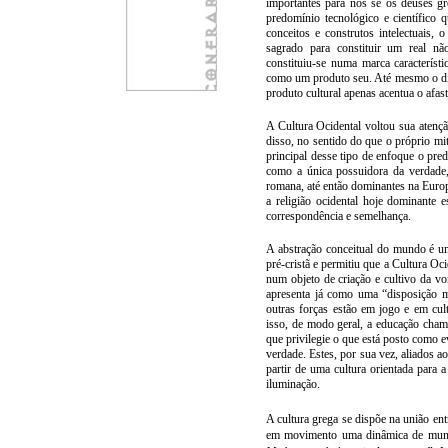
importantes para nós se os deuses g
predomínio tecnológico e científico
conceitos e construtos intelectuais,
sagrado para constituir um real nã
constituiu-se numa
marca
característi
como
um
produto
seu
. Até mesmo o d
produto
cultural
apenas
acentua o afas
A
Cultura
Ocidental
voltou sua atençã
disso, no sentido do que o próprio mi
principal desse tipo de enfoque o pred
como a única possuidora da verdade
romana, até então dominantes na Euro
a religião ocidental hoje dominante 
correspondência e semelhança.
A abstração conceitual do mundo é um
pré-cristã e permitiu que a Cultura O
num
objeto
de
criação
e
cultivo
da
vo
apresenta
já
como
uma “
disposição
m
outras
forças
estão
em
jogo e
em
cul
isso
, de
modo
geral
, a educação cha
que
privilegie o
que
está
posto
como
e
verdade. Estes, por sua vez, aliados 
partir de uma cultura orientada para 
iluminação.
A
cultura
grega
se dispõe na
união
ent
em movimento uma dinâmica de mundo 