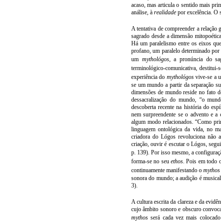
acaso
,
mas
articula o
sentido
mais
pri
análise
,
à
realidade
por
excelência
. O
A tentativa de compreender a
relação
sagrado desde a dimensão mitopoétic
Há um paralelismo entre os
eixos
qu
profano
,
um
paralelo
determinado
por
um
mytho
lógos
, a
pronúncia
do
sa
terminológico-comunicativa, destitui-
experiência
do
mytho
lógos
vive-se a 
se um mundo a partir da separação
su
dimensões
de
mundo
reside no
fato
d
dessacralização do
mundo
, “o
mund
descoberta
recente
na
história
do
espí
nem
surpreendente
se o
advento
e a
algum
modo
relacionados. “Como
pri
linguagem
ontológica
da
vida
, no
ma
criadora do Lógos revoluciona
não
criação
,
ouvir
é
escutar
o Lógos, segu
p. 139).
Por
isso
mesmo
, a configur
forma-se no seu
ethos
.
Pois
em
todo
continuamente manifestando o
mythos
sonora do mundo; a audição é musical
3).
A cultura escrita da clareza e da evidê
cujo
âmbito
sonoro e obscuro
convoca
mythos
será
cada
vez
mais
colocad