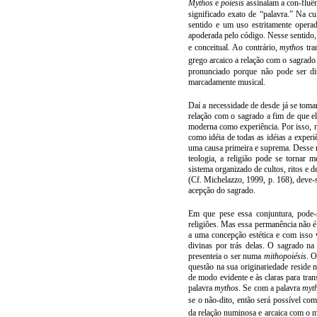
Mythos
e
poíesis
assinalam a con-fluê
significado exato de “palavra.” Na
cu
sentido
e
um
uso
estritamente
opera
apoderada
pelo
código
. Nesse sentido
e
conceitual
. Ao
contrário
,
mythos
tr
grego
arcaico
a
relação
com
o
sagrado
pronunciado porque não pode
ser
di
marcadamente musical.
Daí a
necessidade
de
desde
já
se
toma
relação
com
o
sagrado
a
fim
de que el
moderna
como
experiência
. Por isso,
como
idéia
de todas as
idéias
a
experi
uma
causa
primeira
e
suprema
. Desse
teologia
, a religião pode se
tornar
me
sistema
organizado de
cultos
,
ritos
e
d
(Cf. Michelazzo, 1999, p. 168), deve-s
acepção
do
sagrado.
Em que pese essa conjuntura, pode
religiões
. Mas essa permanência não é a
a uma concepção estética e com isso
divinas por trás delas. O sagrado na 
presenteia o ser numa
mithopoiésis
.
O
questão
na
sua
originariedade reside 
de
modo
evidente
e às
claras
para
tran
palavra
mythos
. Se
com
a
palavra
myt
se o não-dito,
então
será
possível
com
da
relação
numinosa e
arcaica
com
o
m