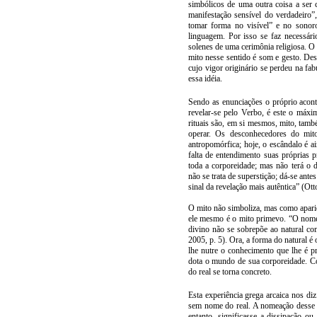
simbólicos de uma outra coisa a ser
manifestação sensível do verdadeiro”
tomar forma no visível” e no sonor
linguagem. Por isso se faz necessár
solenes de uma cerimônia religiosa. O
mito nesse sentido é som e gesto. Dess
cujo vigor originário se perdeu na fa
essa idéia.
Sendo as enunciações o próprio acont
revelar-se pelo Verbo, é este o máx
rituais são, em si mesmos, mito, tam
operar. Os desconhecedores do mit
antropomórfica; hoje, o escândalo é a
falta de entendimento suas próprias 
toda a corporeidade; mas não terá o
não se trata de superstição; dá-se an
sinal da revelação mais autêntica” (Ott
O mito não simboliza, mas como apariç
ele mesmo é o mito primevo. “O nome 
divino não se sobrepõe ao natural co
2005, p. 5). Ora, a forma do natural é
lhe nutre o conhecimento que lhe é 
dota o mundo de sua corporeidade. C
do real se torna concreto.
Esta experiência grega arcaica nos di
sem nome do real. A nomeação desse 
entanto, significasse a dissipação o