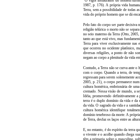
"O vigor instaurador do homem turba 
1987, p. 176). A própria vida humana
Terra, sem a possibilidade de todas a
vida do próprio homem que se dá enca
Pelo fato do corpo ser parte decisiva
religião telúrica o morto não se sepa
no seio materno da Terra (Otto, 2005,
tanto ao que está vivo, mas fundame
Terra para viver exclusivamente nas 
que ocorreu no ocidente platônico, m
diversas religiões, a ponto de não so
negam ao corpo a plenitude da vida 
Contudo, a Terra não se curva ante o 
com o corpo. Quando a terra, de temp
regressam para serem solenemente aco
2005, p. 21), o corpo permanece num i
cultura homérica, embrionária de uma
cremado. Nessa visão de mundo, a s
Idéia, promovendo definitivamente a p
terra é o duplo domínio da vida e da 
da vida. O sagrado da vida e a santid
cultura homérica identifique totalm
domínio tenebroso da morte. A própri
de Terra, desfaz os laços entre as altu
E, no entanto, é do espírito da terra 
o vivente e o acolhe quando chega sua
têm a primazia sobre o masculino, su