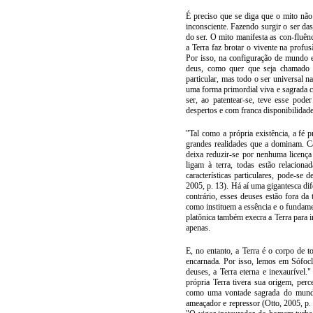
É preciso que se diga que o mito nã
inconsciente. Fazendo surgir o ser da
do ser. O mito manifesta as con-fluênc
a Terra faz brotar o vivente na profu
Por isso, na configuração de mundo e
deus, como quer que seja chamado 
particular, mas todo o ser universal n
uma forma primordial viva e sagrada c
ser, ao patentear-se, teve esse pod
despertos e com franca disponibilidad
"Tal como a própria existência, a fé p
grandes realidades que a dominam. Ca
deixa reduzir-se por nenhuma licença
ligam à terra, todas estão relacio
características particulares, pode-se
2005, p. 13). Há aí uma gigantesca di
contrário, esses deuses estão fora d
como instituem a essência e o fundam
platônica também execra a Terra para
apenas.
E, no entanto, a Terra é o corpo de 
encarnada. Por isso, lemos em Sófoc
deuses, a Terra eterna e inexaurível
própria Terra tivera sua origem, perc
como uma vontade sagrada do mundo 
ameaçador e repressor (Otto, 2005, p. 