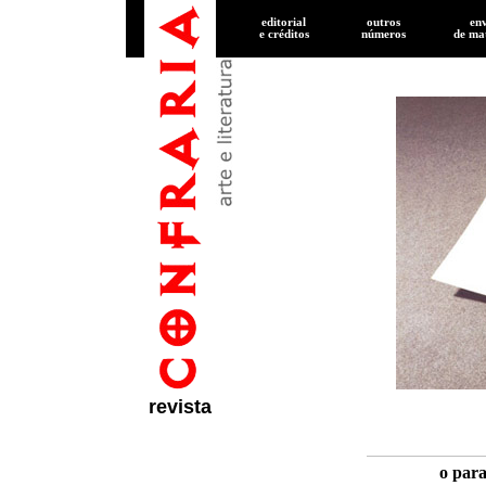
editorial
outros
en
e créditos
números
de
mat
revista
o para