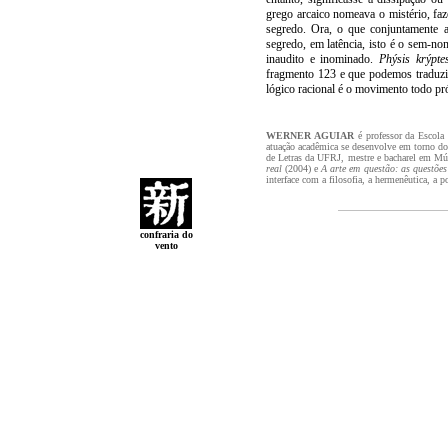
grego arcaico nomeava o mistério, fa
segredo. Ora, o que conjuntamente 
segredo, em latência, isto é o sem-n
inaudito e inominado.
Phýsis krýptes
fragmento 123 e que podemos traduzir
lógico racional é o movimento todo próp
WERNER AGUIAR
é professor da Escol
atuação acadêmica se desenvolve em torno do 
de Letras da UFRJ, mestre e bacharel em Mú
real
(2004) e
A arte em questão: as questões
interface com a filosofia, a hermenêutica, a p
confraria do
vento