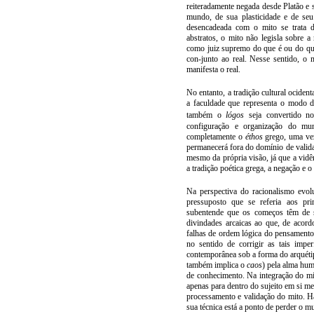
reiteradamente negada desde Platão e 
mundo, de sua plasticidade e de seu
desencadeada com o mito se trata d
abstratos, o mito não legisla sobre 
como juiz supremo do que é ou do que
con-junto ao real. Nesse sentido, o
manifesta o real.
No entanto, a tradição cultural ociden
a
faculdade
que
representa o
modo
d
também o
lógos
seja convertido 
configuração e organização do m
completamente
o
éthos
grego
, uma
ve
permanecerá
fora
do
domínio
de
valid
mesmo
da
própria
visão
,
já
que
a
vidê
a tradição poética grega, a negação e 
Na perspectiva do racionalismo evol
pressuposto que se referia aos pr
subentende que os começos têm de s
divindades arcaicas ao que, de aco
falhas de ordem lógica do pensamento e
no sentido de corrigir as tais impe
contemporânea sob a forma do arquétip
também implica o
caos
) pela alma hu
de conhecimento. Na integração do mit
apenas para dentro do sujeito em si me
processamento e validação do mito. H
sua técnica está a ponto de perder o 