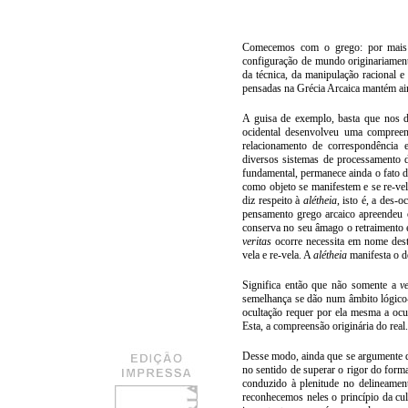
Comecemos com o grego: por mais e
configuração de mundo originariament
da técnica, da manipulação racional e 
pensadas na Grécia Arcaica mantém ain
A guisa de exemplo, basta que nos 
ocidental desenvolveu uma compreen
relacionamento de correspondência e
diversos sistemas de processamento do
fundamental, permanece ainda o fato de 
como objeto se manifestem e se re-vel
diz respeito à
alétheia
, isto é, a des-
pensamento grego arcaico apreendeu o
conserva no seu âmago o retraimento e
veritas
ocorre necessita em nome dest
vela e re-vela. A
alétheia
manifesta o d
Significa então que não somente a
v
semelhança se dão num âmbito lógico-
ocultação requer por ela mesma a ocul
Esta, a compreensão originária do real.
Desse modo, ainda que se argumente q
no sentido de superar o rigor do form
conduzido à plenitude no delineame
reconhecemos neles o princípio da cult