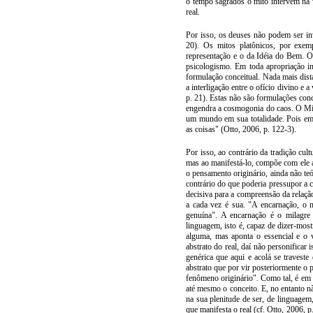
o tempo sagrados o mito intervém na 
real.
Por isso, os deuses não podem ser in
20). Os mitos platônicos, por exem
representação e o da Idéia do Bem. 
psicologismo. Em toda apropriação i
formulação conceitual. Nada mais dist
a interligação entre o ofício divino e 
p. 21). Estas não são formulações con
engendra a cosmogonia do caos. O Mit
um mundo em sua totalidade. Pois em 
as coisas" (Otto, 2006, p. 122-3).
Por isso, ao contrário da tradição cult
mas ao manifestá-lo, compõe com ele 
o pensamento originário, ainda não teó
contrário do que poderia pressupor a 
decisiva para a compreensão da rela
a cada vez é sua. "A encarnação, o 
genuína". A encarnação é o milagr
linguagem, isto é, capaz de dizer-mos
alguma, mas aponta o essencial e o v
abstrato do real, daí não personificar
genérica que aqui e acolá se traveste
abstrato que por vir posteriormente o 
fenômeno originário". Como tal, é em
até mesmo o conceito. E, no entanto n
na sua plenitude de ser, de linguagem
que manifesta o real (cf. Otto, 2006, p