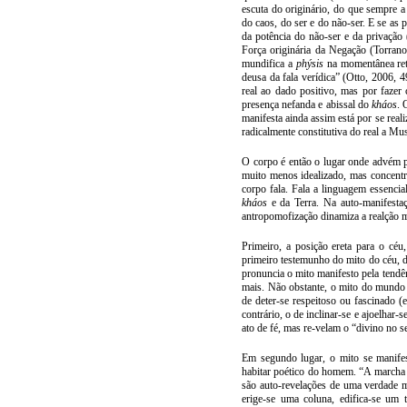
escuta do originário, do que sempre 
do caos, do ser e do não-ser. E se as
da potência do não-ser e da privação
Força originária da Negação (Torran
mundifica a
phýsis
na momentânea ret
deusa da fala verídica” (Otto, 2006, 
real ao dado positivo, mas por fazer
presença nefanda e abissal do
kháos
. 
manifesta ainda assim está por se rea
radicalmente constitutiva do real a Mu
O corpo é então o lugar onde advém p
muito menos idealizado, mas concentr
corpo fala. Fala a linguagem essencia
kháos
e da Terra. Na auto-manifestaçã
antropomofização dinamiza a realção
Primeiro, a posição ereta para o céu
primeiro testemunho do mito do céu, do
pronuncia o mito manifesto pela tendên
mais. Não obstante, o mito do mundo 
de deter-se respeitoso ou fascinado (
contrário, o de inclinar-se e ajoelhar-
ato de fé, mas re-velam o “divino no s
Em segundo lugar, o mito se manife
habitar poético do homem. “A marcha s
são auto-revelações de uma verdade 
erige-se uma coluna, edifica-se um