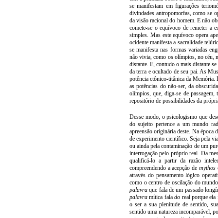
se manifestam em figurações teriom
divindades antropomorfas, como se o
da visão racional do homem. E não obs
comete-se o equívoco de remeter a e
simples. Mas este equívoco opera ape
ocidente manifesta a sacralidade telú
se manifesta nas formas variadas enge
não vivia, como os olímpios, no céu, 
distante. E, contudo o mais distante 
da terra e ocultado de seu pai. As Mu
potência ctônico-titânica da Memóri
as potências do não-ser, da obscurid
olímpios, que, diga-se de passagem, 
repositório de possibilidades da própri
Desse modo, o psicologismo que deseja
do sujeito pertence a um mundo rad
apreensão originária deste. Na época
de experimento científico. Seja pela 
ou ainda pela contaminação de um pur
interrogação pelo próprio real. Da m
qualificá-lo a partir da razão int
compreendendo a acepção de
mythos
através do pensamento lógico operati
como o centro de oscilação do mundo
palavra
que fala de um passado longí
palavra
mítica fala
do
real porque ela 
o ser a sua plenitude de sentido, s
sentido uma natureza incomparável, po