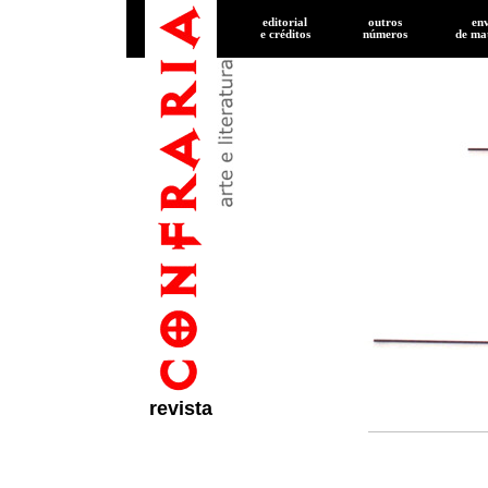
editorial
outros
en
e créditos
números
de
mat
revista