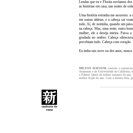
Lendas que eu e Florita ouvíamos dos a
as histórias em casa, nas noites de soli
Uma história estranha me assustou: a 
em outras aldeias, e a cabeça sai vo
todo. Aí, de noitinha, quando um pássa
na cabeça. Mas, uma noite, outro ho
mulher, ele a deseja inteira. Passa
grudada no ombro. Cabeça silencios
percebiam tudo. Cabeça com coração.
Eu tinha uns nove ou dez anos, nunca
MILTON HATOUM
, contista e romancis
Amazonas e da Universidade da Califórnia, 
o Prêmio Jabuti de melhor romance do ano, 
melhor ficção do ano. Com a mesma obra, gan
confraria do
vento