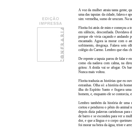
A voz da mulher atraiu tanta gente, q
uma das tapuias da cidade, falava e ap
sim: vermelha, sumo de urucum. Na tar
Florita foi atrás de mim e começou a t
em silêncio, desconfiada. Duvidava d
porque ele vivia caçando e andando po
encantado. Agora ia morar com o am
sofrimento, desgraça. Falava sem o
colégio do Carmo. Lembro que elas cho
De repente a tapuia parou de falar e 
como ela nadava com calma, na direç
gritou: A doida vai se afogar. Os ba
Nunca mais voltou.
Florita traduzia as histórias que eu o
estranhas. Olha só: a história do hom
ilha do Espírito Santo e fisgava um
homem, e, enquanto ele se contorcia, e
Lembro também da história de uma m
cortou e pendurou o pênis do animal na
depois dizia palavras carinhosas para
de barro e se escondeu para ver a mulh
dor, e que a língua e o corpo queimav
foi morar na beira da água, triste e ar