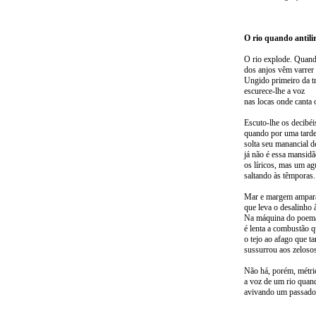
O rio quando antili
O rio explode. Quan
dos anjos vêm varrer
Ungido primeiro da tr
escurece-lhe a voz
nas locas onde canta 
Escuto-lhe os decibéis
quando por uma tarde
solta seu manancial de
já não é essa mansid
os líricos, mas um ag
saltando às têmporas.
Mar e margem ampar
que leva o desalinho à
Na máquina do poem
é lenta a combustão 
o tejo ao afago que t
sussurrou aos zeloso
Não há, porém, métric
a voz de um rio quan
avivando um passado 