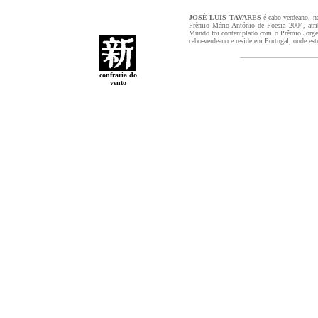
JOSÉ LUIS TAVARES
é cabo-verdeano, na
Prêmio Mário António de Poesia 2004, atri
Mundo foi contemplado com o Prêmio Jorge 
cabo-verdeano e reside em Portugal, onde estu
confraria do
vento