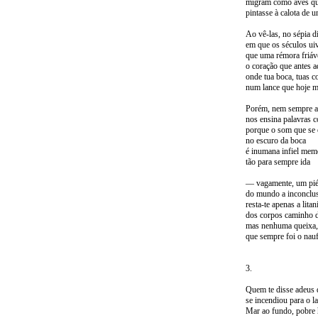
migram como aves qu
pintasse à calota de u
Ao vê-las, no sépia d
em que os séculos ui
que uma rémora friáve
o coração que antes a
onde tua boca, tuas c
num lance que hoje m
Porém, nem sempre a
nos ensina palavras c
porque o som que se 
no escuro da boca
é inumana infiel mem
tão para sempre ida
— vagamente, um piér
do mundo a inconclus
resta-te apenas a litan
dos corpos caminho 
mas nenhuma queixa,
que sempre foi o nauf
3.
Quem te disse adeus
se incendiou para o l
Mar ao fundo, pobre h