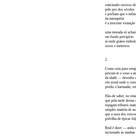
vaticinado sucesso do
pelo pez dos séculos
e porfiam que o infin
da intempérie
é a inocente visitação
uma morada só achar
em fundo precipício
aí onde gratos embol
ossos e meteoros
2.
Como som para sempr
percute-te o sono a a
da idade — desenho 
céu irreal onde o con
prediz o harmatão, se
Hás-de saber, no enta
que pela tarde destas
espigam tributos mati
simples matéria de a
que a nora dos verso
polvilha de épicas fu
Real é dizer — anda 
incrustado às minhas 