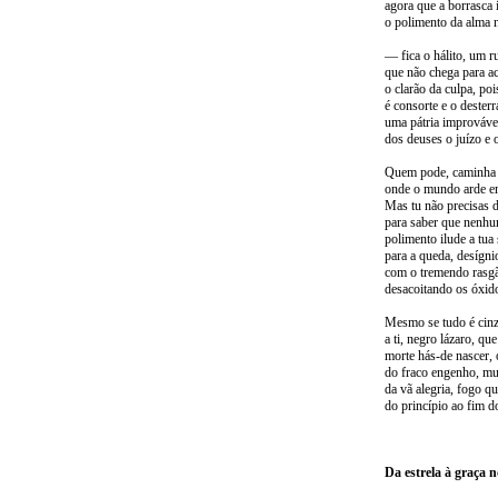
agora que a borrasca i
o polimento da alma 
— fica o hálito, um r
que não chega para a
o clarão da culpa, poi
é consorte e o dester
uma pátria improváve
dos deuses o juízo e o
Quem pode, caminha a
onde o mundo arde em
Mas tu não precisas 
para saber que nenh
polimento ilude a tua
para a queda, desígn
com o tremendo rasg
desacoitando os óxid
Mesmo se tudo é cinz
a ti, negro lázaro, q
morte hás-de nascer, o
do fraco engenho, mu
da vã alegria, fogo q
do princípio ao fim 
Da estrela à graça n