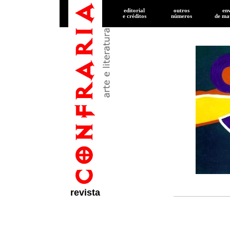
editorial
outros
en
e créditos
números
de
mat
revista