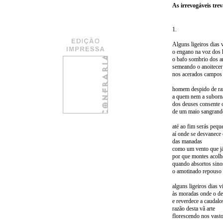
As irrevogáveis trev
1.
Alguns ligeiros dias 
o engano na voz dos
o bafo sombrio dos a
semeando o anoitecer
nos acerados campos
homem despido de ra
a quem nem a suborná
dos deuses consente 
de um maio sangrand
até ao fim serás pequ
aí onde se desvanece o
das manadas
como um vento que j
por que montes acolh
quando absortos sin
o amotinado repouso 
alguns ligeiros dias v
às moradas onde o d
e reverdece a caudalo
razão desta vã arte
florescendo nos vast