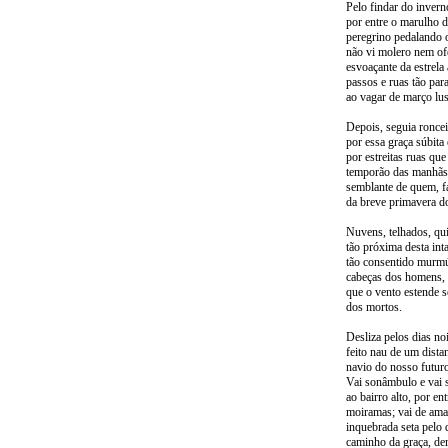
Pelo findar do inverno
por entre o marulho d
peregrino pedalando o
não vi molero nem of
esvoaçante da estrela 
passos e ruas tão par
ao vagar de março lus
Depois, seguia roncei
por essa graça súbita 
por estreitas ruas qu
temporão das manhãs 
semblante de quem, fa
da breve primavera do
Nuvens, telhados, quis
tão próxima desta int
tão consentido murmú
cabeças dos homens, p
que o vento estende s
dos mortos.
Desliza pelos dias no
feito nau de um dista
navio do nosso futur
Vai sonâmbulo e vai s
ao bairro alto, por en
moiramas; vai de ama
inquebrada seta pelo 
caminho da graça, de