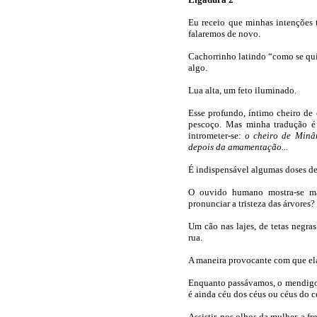
Eu receio que minhas intenções 
falaremos de novo.
Cachorrinho latindo “como se qui
algo.
Lua alta, um feto iluminado.
Esse profundo, íntimo cheiro de 
pescoço. Mas minha tradução é
intrometer-se:
o cheiro de Minâ
depois da amamentação...
É indispensável algumas doses de 
O ouvido humano mostra-se ma
pronunciar a tristeza das árvores?
Um cão nas lajes, de tetas negra
rua.
A maneira provocante com que ela
Enquanto passávamos, o mendigo s
é ainda céu dos céus ou céus do 
Assistir, nos olhos da mulher, a 