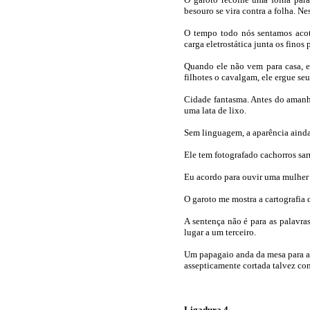
besouro se vira contra a folha. N
O tempo todo nós sentamos acot
carga eletrostática junta os finos 
Quando ele não vem para casa, eu
filhotes o cavalgam, ele ergue se
Cidade fantasma. Antes do amanhe
uma lata de lixo.
Sem linguagem, a aparência ainda
Ele tem fotografado cachorros sarn
Eu acordo para ouvir uma mulher d
O garoto me mostra a cartografia 
A sentença não é para as palavras
lugar a um terceiro.
Um papagaio anda da mesa para a 
assepticamente cortada talvez co
Ligadura 4