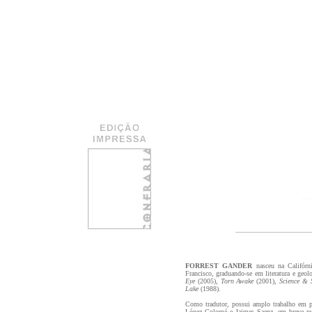
FORREST GANDER
nasceu na Califórn
Francisco, graduando-se em literatura e geolo
Eye
(2005),
Torn Awake
(2001),
Science & 
Lake
(1988).
Como tradutor, possui amplo trabalho em p
López Colomé e Jaimes Saenz, em breve pu