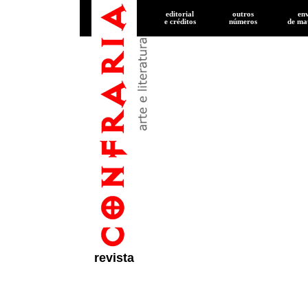
editorial
outros
en
e créditos
números
de
mat
revista