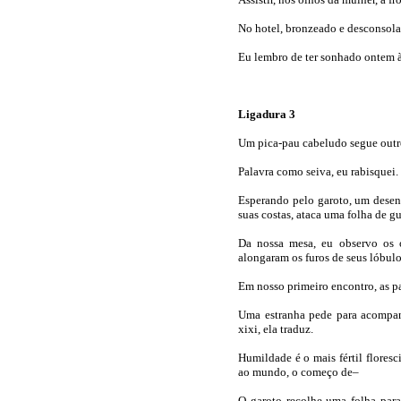
No hotel, bronzeado e desconsola
Eu lembro de ter sonhado ontem à
Ligadura 3
Um pica-pau cabeludo segue outro
Palavra como seiva, eu rabisquei.
Esperando pelo garoto, um desen
suas costas, ataca uma folha de g
Da nossa mesa, eu observo os o
alongaram os furos de seus lóbulo
Em nosso primeiro encontro, as pa
Uma estranha pede para acompanh
xixi, ela traduz.
Humildade é o mais fértil flores
ao mundo, o começo de–
O garoto recolhe uma folha para