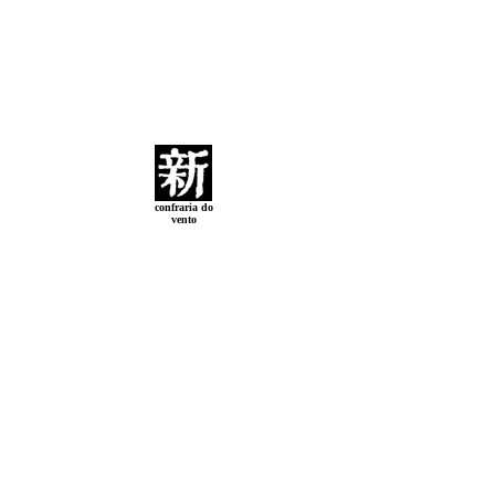
confraria do
vento