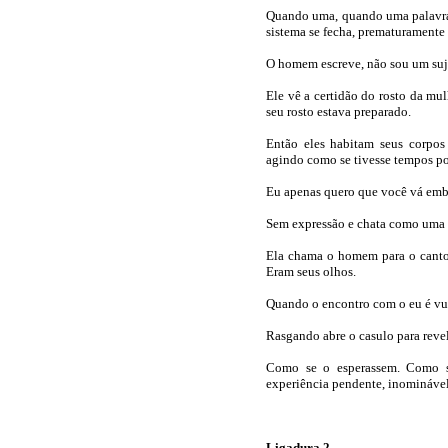
Quando uma, quando uma palavra, 
sistema se fecha, prematuramente 
O homem escreve, não sou um suje
Ele vê a certidão do rosto da mu
seu rosto estava preparado.
Então eles habitam seus corpo
agindo como se tivesse tempos por
Eu apenas quero que você vá embo
Sem expressão e chata como uma to
Ela chama o homem para o canto 
Eram seus olhos.
Quando o encontro com o eu é vu
Rasgando abre o casulo para revel
Como se o esperassem. Como se 
experiência pendente, inominável
Ligadura 2