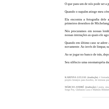
O que para um de nós pode ser a 
Quando o napalm atinge meu cére
Ela encontra a fotografia dele 
primeiros desenhos de Michelange
Nós procuramos em nossas lembr
nossas interações as quais ele ag
Quando em último caso se adere ao
novamente. Ao invés de limpar, su
Ao se jogar no banco de trás, depo
Seu silêncio uma onomatopéia da 
KARINNA GULIAS (tradução)
é formada
projeto Arranjos para Assobio, de texturas poé
MÁRCIO-ANDRÉ
(tradução)
é poeta, ens
Serge Pey, Ghérasim Luca e Mathieu Bénézet