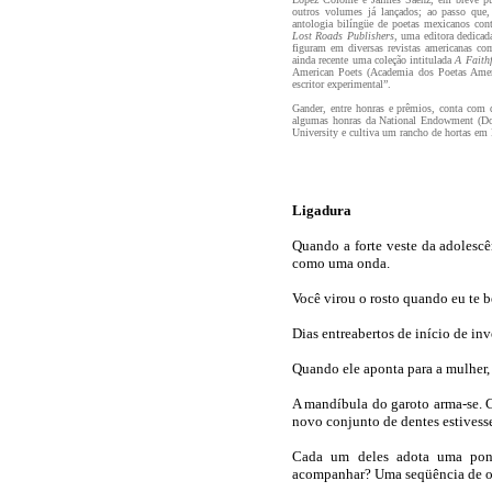
outros volumes já lançados; ao passo que
antologia bilíngüe de poetas mexicanos co
Lost Roads Publishers
, uma editora dedicad
figuram em diversas revistas americanas c
ainda recente uma coleção intitulada
A Faithf
American Poets (Academia dos Poetas America
escritor experimental”.
Gander, entre honras e prêmios, conta com 
algumas honras da National Endowment (Doa
University e cultiva um rancho de hortas em 
Ligadura
Quando a forte veste da adolescê
como uma onda.
Você virou o rosto quando eu te be
Dias entreabertos de início de inv
Quando ele aponta para a mulher,
A mandíbula do garoto arma-se. C
novo conjunto de dentes estivess
Cada um deles adota uma pont
acompanhar? Uma seqüência de o