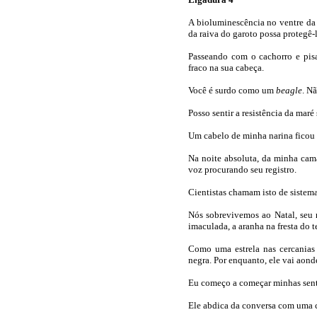
A bioluminescência no ventre da 
da raiva do garoto possa protegê-
Passeando com o cachorro e pis
fraco na sua cabeça.
Você é surdo como um
beagle
. Nã
Posso sentir a resistência da maré
Um cabelo de minha narina ficou
Na noite absoluta, da minha cama
voz procurando seu registro.
Cientistas chamam isto de sistema
Nós sobrevivemos ao Natal, seu 
imaculada, a aranha na fresta do
Como uma estrela nas cercanias
negra. Por enquanto, ele vai aond
Eu começo a começar minhas sent
Ele abdica da conversa com uma c