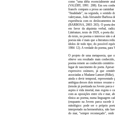
como “uma idéia essencialmente an
(VALÉRY, 1991: 208). Em seu conheci
francês compara a prosa ao caminhar 
“finalidade”, na segunda, o sentido
valeryanas, João Alexandre Barbosa de
experiência com os deslocamentos ince
(BARBOSA, 2003: 265). O poeta desloca
em favor da alquimia verbal, radic
Littérature, texto de 1929, o poeta di
do texto, no poema o interesse não o 
poesia não é mais que a literatura redu
ídolos de todo tipo; do possível equ
1984: 12). A verdade do poema, para Va
O projeto de uma metapoesia, que c
obteve seu resultado mais conhecido,
poema remete ao conhecido cemitério 
lugar de nascimento do poeta. Apesar
expressivo oxímoro, já que cemitéri
associadas a Madame Lamort (Rilke), e
ainda o devir temporal, representado
ambígua desses dois termos resume o t
(tensão já poetizada na Jovem parca 
aspira à vida imortal, mas esgota o ca
com as oposições entre céu e mar, abs
tônica ao poema, numa linguagem cada
(enquanto na Jovem parca sucede à n
mitológico: pode ser o próprio poeta
interpretado na hermenêutica, não hav
do mar, “sempre recomeçado”, onde e