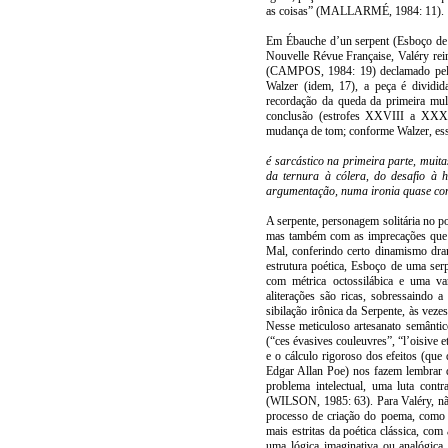
as coisas” (MALLARMÉ, 1984: 11).
Em Ébauche d’un serpent (Esboço de 
Nouvelle Révue Française, Valéry rei
(CAMPOS, 1984: 19) declamado pelo
Walzer (idem, 17), a peça é dividid
recordação da queda da primeira mu
conclusão (estrofes XXVIII a XXXI
mudança de tom; conforme Walzer, es
é sarcástico na primeira parte, muit
da ternura à cólera, do desafio à h
argumentação, numa ironia quase cont
A serpente, personagem solitária no 
mas também com as imprecações que 
Mal, conferindo certo dinamismo dra
estrutura poética, Esboço de uma se
com métrica octossilábica e uma va
aliterações são ricas, sobressaind
sibilação irônica da Serpente, às vez
Nesse meticuloso artesanato semântic
(“ces évasives couleuvres”, “l’oisive e
e o cálculo rigoroso dos efeitos (que
Edgar Allan Poe) nos fazem lembrar
problema intelectual, uma luta cont
(WILSON, 1985: 63). Para Valéry, nã
processo de criação do poema, como 
mais estritas da poética clássica, com
uma lógica imaginativa ou analógica