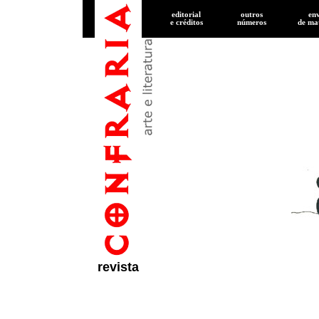
editorial
outros
en
e créditos
números
de
mat
revista