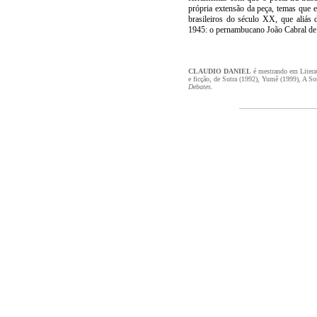
própria extensão da peça, temas que 
brasileiros do século XX, que aliás
1945: o pernambucano João Cabral de
CLAUDIO DANIEL
é mestrando em Literat
e ficção, de Sutra (1992), Yumê (1999), A S
Debates
.