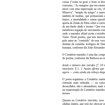
coisas (“como no gozo o fruto se diss
consumo, / As margens que em rumores
início com uma imprecação ao céu, cha
Minerva”, “templo do tempo” e outros
também de tumbas, que prenunciam a
futuro, a imortalidade e outras quest
aporia de Zenão de Eléia sobre a corri
de um dardo alado e insano / Que voa
metafórica negação do movimento como
onde o narrador afinal aceita a existê
Vazio. Neste poema, que tem merecido
pelo autor ao “conteúdo” de seus ver
distinta da comédia teológica de Da
humana, conforme diz João Alexandre
O Cemitério marinho é uma das compos
do poema, conforme diz Barbosa no ens
desde o número das estrofes (7, 10 
intocáveis. E L. J. Austin afirma que
agora — como ainda um esboço daquil
O poeta organizou o Cemitério marin
extensão mais reduzida — ou conce
decassílabo, não o alexandrino, mais
na orquestração do Cemitério marinho
termos:
Quanto ao Cemitério marinho, essa 
sílabas inúteis, que veio me obcecar 