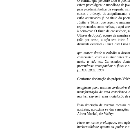
O conflito que percorre todo o poema
esfera psicológica: o monólogo da jove
pela picada simbólica da serpente, sí
coisas e o desejo do aniquilamento, 
estão anunciados já no título do poe
Júpiter e Têmis, que regem o nascime
representadas como velhas, e aqui a t
à beira-mar. O fluxo de consciência,
Ulisses de Joyce), ocorre de maneira
(não por acaso, a ação tem início à
diamants extrêmes). Luiz Costa Lima a
que marca desde o exórdio o desenr
consciente”, entre a mulher antes do 
aceita a vida etc. Os estados dua
pretendesse acompanhar o fluxo e o
(LIMA, 2003: 198).
Conforme declaração do próprio Valér
imaginem que o assunto verdadeiro do
transformação de uma consciência d
incrível, exprimir essa modulação d
Essa descrição de eventos mentais 
abstratas, aproxima-se das sensaçõe
Albert Mockel, diz Valéry:
Fazer um canto prolongado, sem ação,
intelectualidade quanto eu puder e 