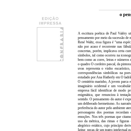
o pen
A escritura poética de Paul Valéry u
pensamento por meio da sucessão de 
René Waltz, essa figura é “uma espéci
não por acaso é recorrente nas fábul
concretas, porém, implicava certa cum
símbolos, tal como ocorreu na iconogra
bem como as cores, letras e números r
o quadro O cordeiro pascal, da pintora
uvas representa o vinho eucarístico
correspondências simbólicas na poe
estudado por Ana Hatherly em O ladrão 
O cemitério marinho, A jovem parca e
imaginário ocidental e um vocabulá
empresa fácil identificar de modo pr
enigmática, que renunciou à tentaçã
sentido. O pensamento do autor é exp
um deliberado hermetismo. As narrativ
preferência do autor pelo ambiente ate
personagens dos poemas recordam o
emoções. Nos três poemas que citamos 
uso da métrica, das rimas e figuras
alegórico estático, cujo princípio d
Igitur, peças de um teatro intelectual