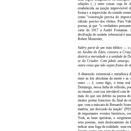
relações (...) entre coisas cuja l
estabelecida na junção imprevisível 
forma e a imprecisão do sentido remet
como “construção precisa do impreci
cálculo preciso dos efeitos. Para Va
poema, já que “o verdadeiro pensam
carta de 1917 a André Fontainas. De
decifração do sentido referencial é u
Robert Monestier,
Valéry parte de um mito bíblico — o
no Jardim do Éden, censura a Criaçã
destrói a eternidade e a unidade de D
se do Criador. Com júbilo amargo,
outra coisa que não sejam frutos de
A dimensão existencial e metafísica 
entre as leis absolutas da mente e as
outro — é, como digo, o tema real
Demiurgo, nessa linha de reflexão, pod
no mundo, com sua inevitável cota de 
mais do que um defeito na pureza d
muitos poetas franceses do final do 
que, com a máscara de Bernardo Soare
matéria, um descuido da inação” (PE
de importantes eventos históricos, c
York, as lutas operárias, o surgime
seus poemas, num deslocamento da his
indicar uma fuga da realidade, uma rea