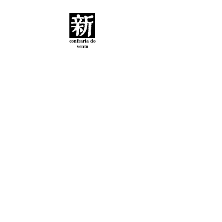
confraria do
vento