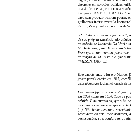
ângulo, como um gesto de repúdio e 
descrente em soluções políticas, órfã
criação de poemas, conforme a sua éti
Campos (CAMPOS, 1987: 14). A recusa
anos sem produzir nenhum poema, ent
guillotinais intérieurment la littera
27) —, Valéry realizou, no dizer de W
o “estudo de si mesmo, por si só”; 
de sua própria existência são a únic
ao método de Leonardo Da Vinci e in
M. Teste são, para Valéry, símbolo
Preocupa-o um conflito particular:
abstração de M. Teste e a que subm
(WILSON, 1985: 55)
Este embate entre o Eu e o Mundo, j
jovem parca), escrito em 1917, com 5
carta a Georges Duhamel, datada de 19
Este poema (que se chamou A jovem p
em 1868 como em 1890. Tudo se passa
existido. E no entanto eu, que o fiz,
mas não posso conceber que eu o tenha
(...) Não havia nenhuma serenida
serenidade do ser. Pode acontecer, a
perturbações, e responda, sem a refl