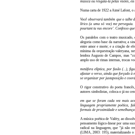
música ou resgata-la pelas visões, eis
Numa carta de 1922 a Aimé Lafont, o a
Você observará também que o talhe 
lírico (a uma só voz) me perseguiu.
pourtant tu vus encore’. Confesso qu
Os paralelos com o teatro musicado, 
alegoria como base da narrativa; a sine
entre amor e morte; e a criação de ef
mínima da orquestração valeryana, n
lembra Augusto de Campos, mas “com
amplo uso de rimas internas, trocas vo
metáfora elíptica, por fusão (...), f
afastar o verso, ainda que forçado à 
se organizar por justaposição e coor
O rigor construtivo do poeta francês
autores simbolistas, coloca-o já no ce
em que se foram cada vez mais acen
linguagem propriamente poética, fu
formais de proximidade e semelhança 
A música poética de Valéry, ao dissol
pensamento lógico-linear por uma suc
radical na linguagem, que “já não re
(LIMA, 2003: 195), materializando o 