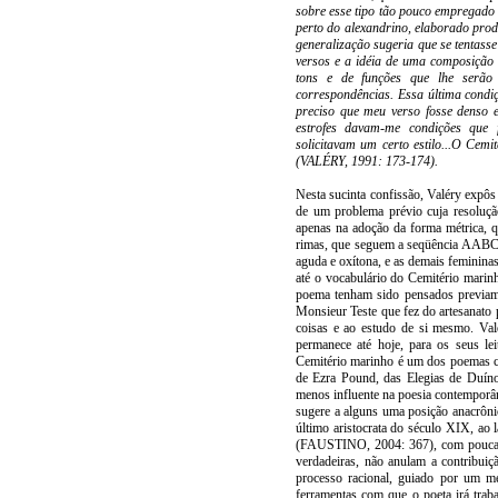
sobre esse tipo tão pouco empregado
perto do alexandrino, elaborado prod
generalização sugeria que se tentasse
versos e a idéia de uma composição
tons e de funções que lhe serão d
correspondências. Essa última condi
preciso que meu verso fosse denso e
estrofes davam-me condições que 
solicitavam um certo estilo...O Cemi
(VALÉRY, 1991: 173-174).
Nesta sucinta confissão, Valéry expôs
de um problema prévio cuja resoluçã
apenas na adoção da forma métrica, q
rimas, que seguem a seqüência AABCC
aguda e oxítona, e as demais feminin
até o vocabulário do Cemitério marinh
poema tenham sido pensados previame
Monsieur Teste que fez do artesanato 
coisas e ao estudo de si mesmo. Valé
permanece até hoje, para os seus lei
Cemitério marinho é um dos poemas cap
de Ezra Pound, das Elegias de Duíno
menos influente na poesia contemporân
sugere a alguns uma posição anacrônic
último aristocrata do século XIX, a
(FAUSTINO, 2004: 367), com poucas r
verdadeiras, não anulam a contribui
processo racional, guiado por um mé
ferramentas com que o poeta irá trab