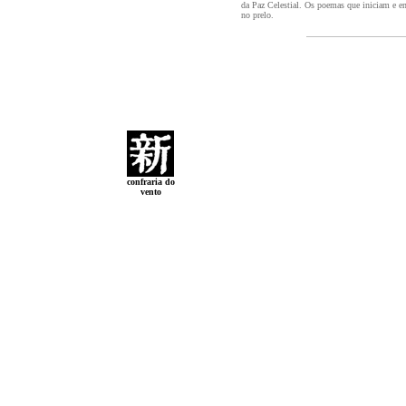
da Paz Celestial. Os poemas que iniciam e en
no prelo.
confraria do
vento