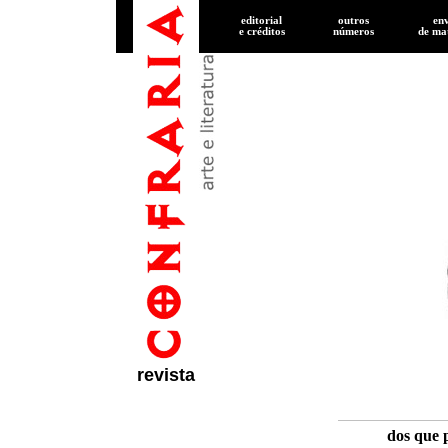
editorial
outros
en
e créditos
números
de
mat
revista
dos que 