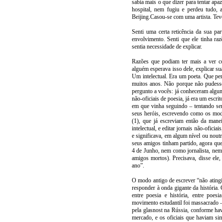
sabia mais o que dizer para tentar apa
hospital, nem fugiu e perdeu tudo,
Beijing.Casou-se com uma artista. Tev
Senti uma certa reticência da sua pa
envolvimento. Senti que ele tinha raz
sentia necessidade de explicar.
Razões que podiam ter mais a ver c
alguém esperava isso dele, explicar sua
Um intelectual. Era um poeta. Que per
muitos anos. Não porque não pudesse 
pergunto a vocês: já conheceram algum 
não-oficiais de poesia, já era um esc
em que vinha seguindo – tentando s
seus heróis, escrevendo como os mod
(1), que já escreviam então da man
intelectual, e editar jornais não-oficia
e significava, em algum nível ou nout
seus amigos tinham partido, agora que
4 de Junho, nem como jornalista, nem
amigos mortos). Precisava, disse ele,
ano”.
O modo antigo de escrever “não atingir
responder à onda gigante da história.
entre poesia e história, entre poes
movimento estudantil foi massacrado – 
pela glasnost na Rússia, conforme ha
mercado, e os oficiais que haviam si