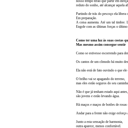
nosso tempo terão que partir em direçã
reduto do sonho, até alcançar aquela abe
Partindo de trás do pescoço ela liber
Em preparação.
A coisa aumenta. Até um tal timbre.
Engole com as últimas forças o último 
Como ter uma luz às suas costas qu
Mas mesmo assim consegue sentir
Como se estivesse escorrendo para de
Os cantos de um cômodo há muito des
Ela não está de fato ouvindo o que ele 
O brilho vai se apagando do terreno,
mas eles estão seguros do seu caminha
Não é que já tenham estado aqui antes
são jovens e estão levando água.
Há maços e maços de botões de rosas e
Andar para a frente não exige esforço
Junto a esta sensação de harmonia,
outra aparece, menos confortável.