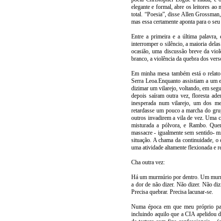
elegante e formal, abre os leitores ao
total. “Poesia”, disse Allen Grossman
mas essa certamente aponta para o seu 
Entre a primeira e a última palavra,
interromper o silêncio, a maioria delas
ocasião, uma discussão breve da viol
branco, a violência da quebra dos vers
Em minha mesa também está o relato
Serra Leoa.Enquanto assistiam a um 
dizimar um vilarejo, voltando, em segu
depois saíram outra vez, floresta ad
inesperada num vilarejo, um dos m
retardasse um pouco a marcha do gru
outros invadirem a vila de vez. Uma
misturada a pólvora, e Rambo. Quer
massacre - igualmente sem sentido- m
situação. A chama da continuidade, o 
uma atividade altamente flexionada e r
Cha outra vez:
Há um murmúrio por dentro. Um murmúri
a dor de não dizer. Não dizer. Não diz
Precisa quebrar. Precisa lacunar-se.
Numa época em que meu próprio país
incluindo aquilo que a CIA apelidou d