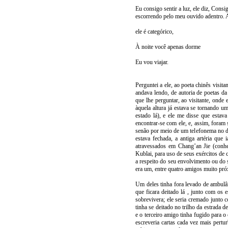
Eu consigo sentir a luz, ele diz, Consig
escorrendo pelo meu ouvido adentro. 
ele é categórico,
À noite você apenas dorme
Eu vou viajar.
Perguntei a ele, ao poeta chinês visita
andava lendo, de autoria de poetas da 
que lhe perguntar, ao visitante, onde
àquela altura já estava se tornando u
estado lá), e ele me disse que estava
encontrar-se com ele, e, assim, foram
senão por meio de um telefonema no dia
estava fechada, a antiga artéria que
atravessados em Chang’an Jie (conhe
Kublai, para uso de seus exércitos de 
a respeito do seu envolvimento ou do 
era um, entre quatro amigos muito pr
Um deles tinha fora levado de ambulâ
que ficara deitado lá , junto com os 
sobrevivera; ele seria cremado junto
tinha se deitado no trilho da estrada
e o terceiro amigo tinha fugido para o
escreveria cartas cada vez mais pertu