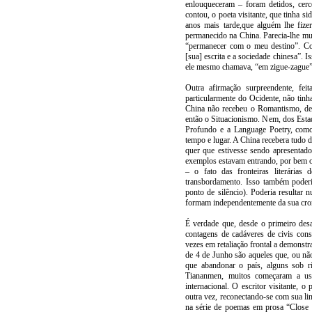
enlouqueceram – foram detidos, cerc
contou, o poeta visitante, que tinha 
anos mais tarde,que alguém lhe fiz
permanecido na China. Parecia-lhe mui
“permanecer com o meu destino”. Con
[sua] escrita e a sociedade chinesa”. I
ele mesmo chamava, “em zigue-zague”
Outra afirmação surpreendente, fei
particularmente do Ocidente, não tin
China não recebeu o Romantismo, de
então o Situacionismo. Nem, dos Esta
Profundo e a Language Poetry, como
tempo e lugar. A China recebera tudo 
quer que estivesse sendo apresentado 
exemplos estavam entrando, por bem ou
– o fato das fronteiras literárias
transbordamento. Isso também poderi
ponto de silêncio). Poderia resultar
formam independentemente da sua crono
É verdade que, desde o primeiro desa
contagens de cadáveres de civis con
vezes em retaliação frontal a demonst
de 4 de Junho são aqueles que, ou nã
que abandonar o país, alguns sob ri
Tiananmen, muitos começaram a usu
internacional. O escritor visitante, 
outra vez, reconectando-se com sua lin
na série de poemas em prosa “Close 