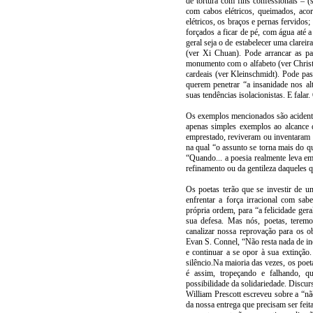
de tortura com fins confessionais – (
com cabos elétricos, queimados, acor
elétricos, os braços e pernas fervidos
forçados a ficar de pé, com água até 
geral seja o de estabelecer uma clarei
(ver Xi Chuan). Pode arrancar as pa
monumento com o alfabeto (ver Christe
cardeais (ver Kleinschmidt). Pode p
querem penetrar “a insanidade nos al
suas tendências isolacionistas. E falar.
Os exemplos mencionados são acidenta
apenas simples exemplos ao alcance 
emprestado, reviveram ou inventaram 
na qual “o assunto se torna mais do q
“Quando... a poesia realmente leva e
refinamento ou da gentileza daqueles 
Os poetas terão que se investir de 
enfrentar a força irracional com sab
própria ordem, para “a felicidade ge
sua defesa. Mas nós, poetas, terem
canalizar nossa reprovação para os 
Evan S. Connel, “Não resta nada de inó
e continuar a se opor à sua extinção
silêncio.Na maioria das vezes, os poeta
é assim, tropeçando e falhando, q
possibilidade da solidariedade. Discu
William Prescott escreveu sobre a “n
da nossa entrega que precisam ser fei