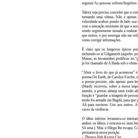
erguem/ As pessoas sofrem//Impérios
Talvez seja preciso conceder que a com
tornando uma vítima. Não é apenas
velocidade acabou pondo de lado sua f
com a sensação insistente de que a no
sendo urgentemente instada a realiza
que outros, e por enxergar não me refir
como corrigir informações.
É claro que os longevos épicos poét
incluindo-se aí Gilgamesh (aqueles p
Manas; as hecatombes prolíficas no “
já foi chamado de A Ilíada sob o efeito
“Abrir o livro do que já aconteceu” 
poema On Earth, de Carolyn Forche, 
a poesia persiste, não apenas para l
(Hardy escreveu, sobre a nossa im
mundo, a poesia almeja uma visão ab
função é “guardar a imagem de pessoas
tenda foi armada em Bagdá, para que p
Ali para ouvirem. Uns aos outros. A
curso da violência.
O lábio inferior levantava-se inteir
ambos os lábios e esticava-os num bi
Só uma.). Mas o fôlego lhe escapa. Co
permanecia nessa posição.
– Theresa Hak Kyung Cha