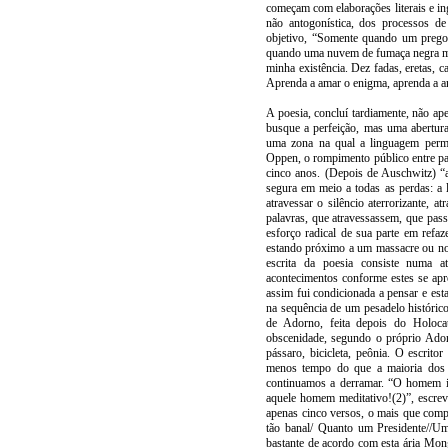
começam com elaborações literais e in
não antogonística, dos processos d
objetivo, “Somente quando um preg
quando uma nuvem de fumaça negra me 
minha existência. Dez fadas, eretas,
Aprenda a amar o enigma, aprenda a am
A poesia, concluí tardiamente, não ape
busque a perfeição, mas uma abertura
uma zona na qual a linguagem permit
Oppen, o rompimento público entre pal
cinco anos. (Depois de Auschwitz) “
segura em meio a todas as perdas: a l
atravessar o silêncio aterrorizante, a
palavras, que atravessassem, que pas
esforço radical de sua parte em refaz
estando próximo a um massacre ou no t
escrita da poesia consiste numa a
acontecimentos conforme estes se apr
assim fui condicionada a pensar e est
na sequência de um pesadelo históric
de Adorno, feita depois do Holoca
obscenidade, segundo o próprio Adorn
pássaro, bicicleta, peônia. O escrit
menos tempo do que a maioria dos 
continuamos a derramar. “O homem iso
aquele homem meditativo!(2)”, escre
apenas cinco versos, o mais que comp
tão banal/ Quanto um Presidente//Um
bastante de acordo com esta ária Mong