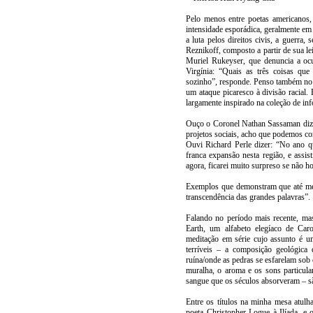
Pelo menos entre poetas americanos,
intensidade esporádica, geralmente em 
a luta pelos direitos civis, a guerr
Reznikoff, composto a partir de sua le
Muriel Rukeyser, que denuncia a ocul
Virgínia: “Quais as três coisas que
sozinho”, responde. Penso também no
um ataque picaresco à divisão racial
largamente inspirado na coleção de inf
Ouço o Coronel Nathan Sassaman dize
projetos sociais, acho que podemos co
Ouvi Richard Perle dizer: “No ano q
franca expansão nesta região, e ass
agora, ficarei muito surpreso se não
Exemplos que demonstram que até me
transcendência das grandes palavras”.
Falando no período mais recente, ma
Earth, um alfabeto elegíaco de Ca
meditação em série cujo assunto é u
terríveis – a composição geológica
ruína/onde as pedras se esfarelam so
muralha, o aroma e os sons particul
sangue que os séculos absorveram – s
Entre os títulos na minha mesa atulh
poeta Christopher Logue à Ilíada, e 