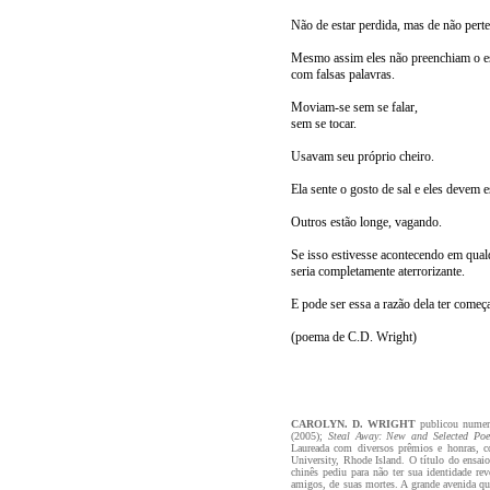
Não de estar perdida, mas de não perte
Mesmo assim eles não preenchiam o e
com falsas palavras.
Moviam-se sem se falar,
sem se tocar.
Usavam seu próprio cheiro.
Ela sente o gosto de sal e eles devem 
Outros estão longe, vagando.
Se isso estivesse acontecendo em qualq
seria completamente aterrorizante.
E pode ser essa a razão dela ter começa
(poema de C.D. Wright)
CAROLYN. D. WRIGHT
publicou numer
(2005);
Steal Away: New and Selected Po
Laureada com diversos prêmios e honras, 
University, Rhode Island. O título do ensai
chinês pediu para não ter sua identidade re
amigos, de suas mortes. A grande avenida qu