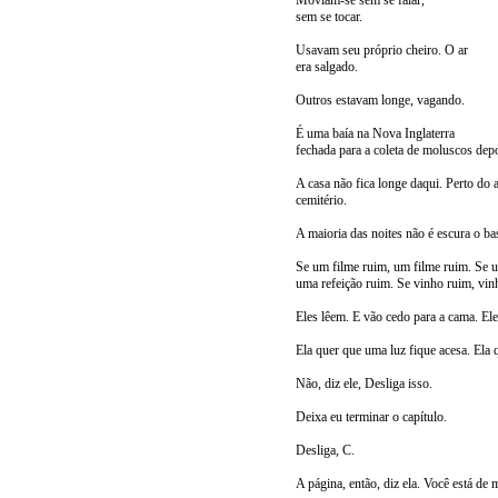
Moviam-se sem se falar,
sem se tocar.
Usavam seu próprio cheiro. O ar
era salgado.
Outros estavam longe, vagando.
É uma baía na Nova Inglaterra
fechada para a coleta de moluscos dep
A casa não fica longe daqui. Perto do 
cemitério.
A maioria das noites não é escura o bas
Se um filme ruim, um filme ruim. Se u
uma refeição ruim. Se vinho ruim, vin
Eles lêem. E vão cedo para a cama. El
Ela quer que uma luz fique acesa. Ela q
Não, diz ele, Desliga isso.
Deixa eu terminar o capítulo.
Desliga, C.
A página, então, diz ela. Você está de 