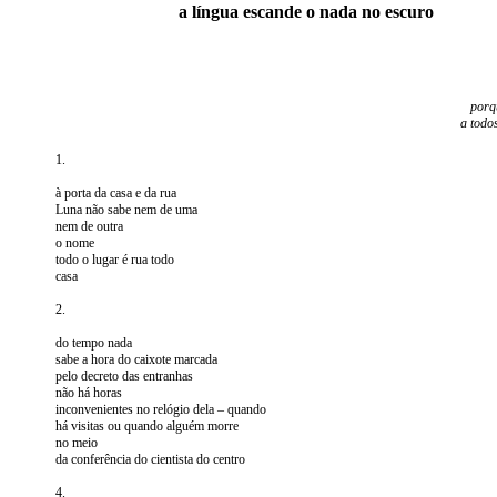
a língua escande o nada no escuro
porq
a todo
1.
à porta da casa e da rua
Luna não sabe nem de uma
nem de outra
o nome
todo o lugar é rua todo
casa
2.
do tempo nada
sabe a hora do caixote marcada
pelo decreto das entranhas
não há horas
inconvenientes no relógio dela – quando
há visitas ou quando alguém morre
no meio
da conferência do cientista do centro
4.