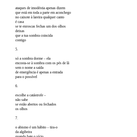
ataques de imodéstia apenas dizem
que está em toda a parte em aconchego
no caixote à lareira qualquer canto
é casa
se te enroscas fechas um dos olhos
deixas
que a tua sombra coincida
contigo
5.
só a sombra dorme – ela
encosta-se à sombra com os pés de lã
sem o nome a saída
de emergência é apenas a entrada
para o possível
6.
escolhe a catástrofe –
não sabe
se estão abertos ou fechados
os olhos
7.
o abismo é um hábito – tira-o
da algibeira
quando bate o vício