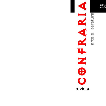
edito
e cré
revista