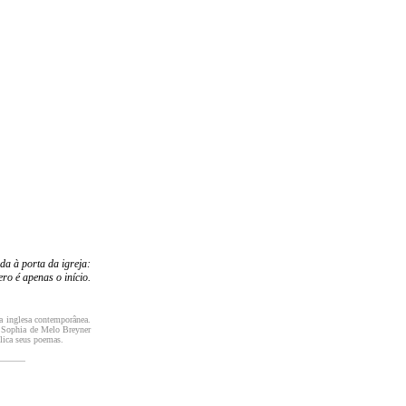
da à porta da igreja:
ro é apenas o início.
a inglesa contemporânea.
e Sophia de Melo Breyner
lica seus poemas.