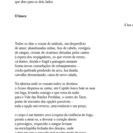
que abre para os dois lados.
O louco
A lua 
Todos os dias o cruzar de umbrais, um desperdício
de amor; abandonadas unhas, fios de cabelo, vestígios
de sangue, crostas de cicatrizes deixadas pelos cantos
à espera dos respigadores, os que vivem de restos;
cá dentro, dorida e frágil a paisagem mutante
forma novas constelações de esbanjamentos –
corda quebrada pendendo do arco, lua tímida,
carvalho desenraizado, caixa de novo calada;
Na taberna onde se cruzam todos os destinos
o Acaso dispensa as cartas; um Cupido louco bate as asas
em fuga, levando consigo o que resta da razão
para o Vale das Razões Perdidas, o centro do Tarot,
ponto de encontro das opções possíveis –
toda a opção um reverso, uma renúncia e um preço;
o corpo é um tinteiro seco à espera da violência do fogo,
pronto a atear-se, a devorar o coração aberto
a presságios, esquecido o sangue leviano
na enciclopédia fechada dos desejos, onde
a tinta em que o passado está escrito muda de novo