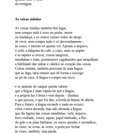
da vertigem.
As coisas miúdas
As coisas miúdas também têm lugar,
nem sempre tudo é sexo ou poder, morte
ou mudança, e os outros nomes todos do afogo
de viver; nem sempre tudo é só desvendamento –
às vezes, é mesmo só apenas ver. Apenas o arquivo,
o sofá, a máquina do café, o copo, mais os papéis
e os tapetes a crescer, coisas tangíveis,
miudinhas e reais, pormenores vagabundos que atrapalham
a fidelidade das unhas e cabelos ao coração das coisas.
Coisas miúdas, também precisam de uma língua
que as diga, uma sintaxe que dê forma e sossego
ao pó do caos. A língua é sempre um risco:
e os animais de sangue quente sabem
que a língua é mais rápida do que a língua,
e a própria luz é lenta e vem depois – ilumina
o que passou, o que foi dito, a ferida já depois de aberta.
Para o futuro, a língua escande o nada no escuro;
veloz a terra abranda, mas não abranda a língua,
que diz ligeira das coisas miudinhas: sofá, arquivo,
livro roubado, estore, tapete, papel timbrado, a flor
do gelo e as jóias bárbaras, os ouros quentes e vermelhos;
às vezes, as ervas; às vezes, a porta por fechar
às vezes, também, uma janela