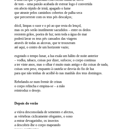
de tom – uma paixão acabada de estrear logo é convertida
em afecto tépido de irmã, apagado o lume
que ateaste pelos caminhos cobertos de palha seca
que percorreste com os teus pés descalços;
dócil, limpas o suor e o pó ao que resta do lençol,
mas os pés serão inutilmente sacudidos – entre os dedos
resistem grãos, poeira de luz; nem toda a água do mar
poderá lavar os teus pés cansados das viagens
através de todas as alcovas, que te trouxeram
até aqui, o centro de um horizonte vazio;
esgotado o tempo lunar, a lua exala um hálito de noite anterior
– vodka, tabaco, coisas por dizer, sufocos; o corpo continua
a ter vinte anos, mas o olhar é muito mais antigo e diz coisas de nada,
coisas sem peso, enquanto à cautela se desvia do fio de lua
para que não tenhas de acolhê-lo nas manhãs dos teus domingos.
Rebelando-se num fremir de crinas
o corpo relincha e empina-se – a mão
reintroduz o desejo.
Depois do verão
a viúva desconsolada de sementes e afectos,
as vértebras ciclicamente ofegantes, o sono
a entrar devagarinho, os insectos
a descobrir-lhe o corpo mapeando