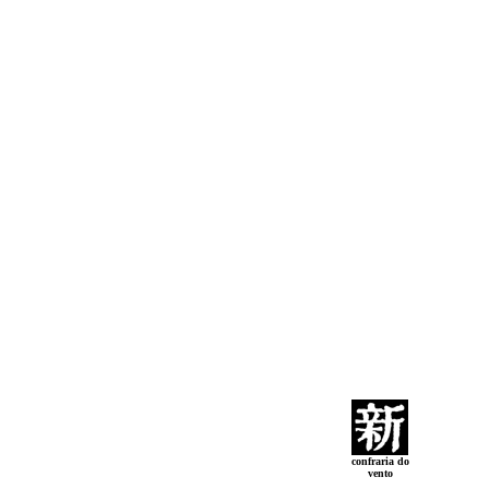
confraria do
vento