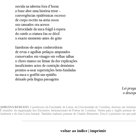
ouvida na taberna fora d’horas
a frase abre uma história triste –
convergências epidérmicas excesso
de corpo escrito na areia ossos
ora cansados ora acesos
a ferocidade da nuca frágil à espera
do cutelo a criatura faz-se dócil
o exacto momento antes do grito
fazedoras-de-anjos conhecedoras
de ervas e agulhas pedaços amputados
conservados em vinagre em velhas talhas
o choro manso no limiar da dor explicações
insuficientes actos de contrição demónios
prontos-a-usar superstições bem-fundadas
na nuca o graffiti um epitáfio
deixado pela língua passageira
Lei prega
o desespe
ADRIANA BEBIANO
é professora da Faculdade de Letras da Universidade de Coimbra, doutora em literatur
É membro da organização dos Encontros Internacionais de Poetas de Coimbra. Verteu para o inglês poemas d
Andresen e de Ana Luísa Amaral. Também traduziu poemas de Charles Bernstein. Esta é a primeira vez que pub
voltar ao índice
|
imprimir