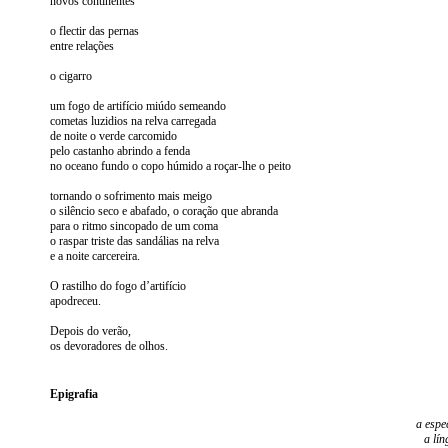
novos continentes
o flectir das pernas
entre relações
o cigarro
um fogo de artifício miúdo semeando
cometas luzidios na relva carregada
de noite o verde carcomido
pelo castanho abrindo a fenda
no oceano fundo o copo húmido a roçar-lhe o peito
tornando o sofrimento mais meigo
o silêncio seco e abafado, o coração que abranda
para o ritmo sincopado de um coma
o raspar triste das sandálias na relva
e a noite carcereira.
O rastilho do fogo d’artifício
apodreceu.
Depois do verão,
os devoradores de olhos.
Epigrafia
a espe
a lí