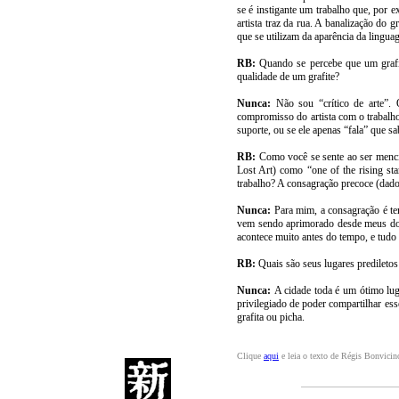
se é instigante um trabalho que, por 
artista traz da rua. A banalização do
que se utilizam da aparência da lingua
RB:
Quando se percebe que um grafi
qualidade de um grafite?
Nunca:
Não sou “crítico de arte”.
compromisso do artista com o trabalho 
suporte, ou se ele apenas “fala” que sa
RB:
Como você se sente ao ser menci
Lost Art) como “one of the rising sta
trabalho? A consagração precoce (dado
Nunca:
Para mim, a consagração é te
vem sendo aprimorado desde meus doze
acontece muito antes do tempo, e tud
RB:
Quais são seus lugares prediletos 
Nunca:
A cidade toda é um ótimo luga
privilegiado de poder compartilhar e
grafita ou picha.
Clique
aqui
e leia o texto de Régis Bonvicin