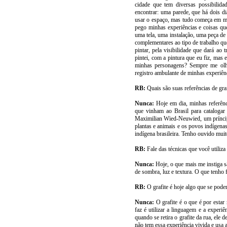
cidade que tem diversas possibilid
encontrar: uma parede, que há dois d
usar o espaço, mas tudo começa em mi
pego minhas experiências e coisas qu
uma tela, uma instalação, uma peça de 
complementares ao tipo de trabalho qu
pintar, pela visibilidade que dará ao
pintei, com a pintura que eu fiz, mas 
minhas personagens? Sempre me olh
registro ambulante de minhas experiênci
RB:
Quais são suas referências de graf
Nunca:
Hoje em dia, minhas referênc
que vinham ao Brasil para catalogar
Maximilian Wied-Neuwied, um príncipe 
plantas e animais e os povos indígena
indígena brasileira. Tenho ouvido muito
RB:
Fale das técnicas que você utiliza 
Nunca:
Hoje, o que mais me instiga s
de sombra, luz e textura. O que tenho f
RB:
O grafite é hoje algo que se pode
Nunca:
O grafite é o que é por esta
faz é utilizar a linguagem e a experiê
quando se retira o grafite da rua, ele 
não tem essa experiência vivida e usa 