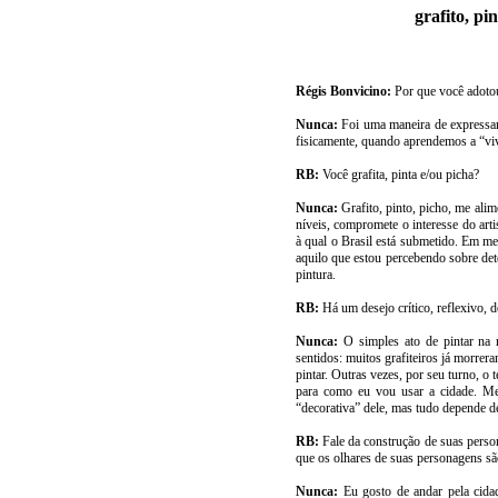
grafito, pi
Régis Bonvicino:
Por que você adot
Nunca:
Foi uma maneira de expressar
fisicamente, quando aprendemos a “viv
RB:
Você grafita, pinta e/ou picha?
Nunca:
Grafito, pinto, picho, me alim
níveis, compromete o interesse do arti
à qual o Brasil está submetido. Em meu
aquilo que estou percebendo sobre det
pintura.
RB:
Há um desejo crítico, reflexivo, d
Nunca:
O simples ato de pintar na 
sentidos: muitos grafiteiros já morrer
pintar. Outras vezes, por seu turno, o 
para como eu vou usar a cidade. Meu
“decorativa” dele, mas tudo depende 
RB:
Fale da construção de suas pers
que os olhares de suas personagens sã
Nunca:
Eu gosto de andar pela cida