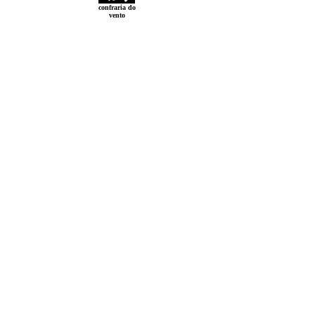
confraria do
vento