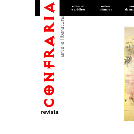
editorial
outros
en
e créditos
números
de
mat
revista