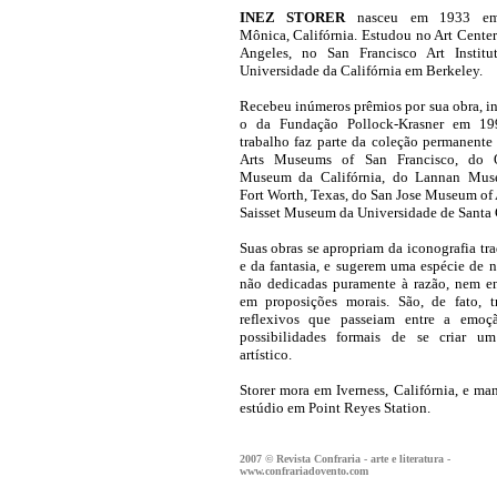
INEZ STORER
nasceu em 1933 em
Mônica, Califórnia. Estudou no Art Cente
Angeles, no San Francisco Art Institu
Universidade da Califórnia em Berkeley.
Recebeu inúmeros prêmios por sua obra, i
o da Fundação Pollock-Krasner em 19
trabalho faz parte da coleção permanente
Arts Museums of San Francisco, do 
Museum da Califórnia, do Lannan Mu
Fort Worth, Texas, do San Jose Museum of A
Saisset Museum da Universidade de Santa 
Suas obras se apropriam da iconografia tra
e da fantasia, e sugerem uma espécie de na
não dedicadas puramente à razão, nem e
em proposições morais. São, de fato, t
reflexivos que passeiam entre a emoç
possibilidades formais de se criar um
artístico.
Storer mora em Iverness, Califórnia, e m
estúdio em Point Reyes Station.
2007 © Revista Confraria - arte e literatura -
www.confrariadovento.com