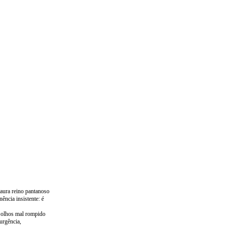
taura reino pantanoso
ência insistente: é
s olhos mal rompido
urgência,