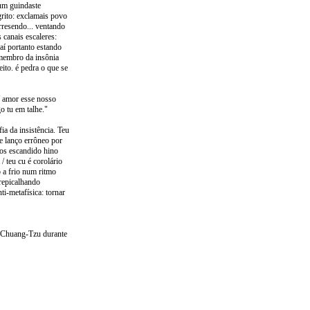
 um guindaste
grito: exclamais povo
rresendo... ventando
 canais escaleres:
aí portanto estando
 membro da insônia
ito. é pedra o que se
 / amor esse nosso
o tu em talhe."
fia da insistência. Teu
e lanço errôneo por
ios escandido hino
/ teu cu é corolário
o a frio num ritmo
repicalhando
ti-metafísica: tornar
e Chuang-Tzu durante