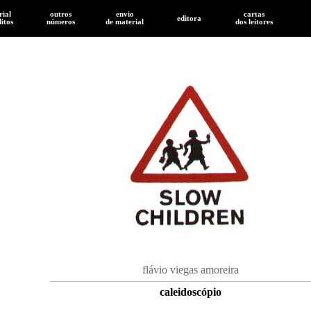
rial
outros
envio
cartas
editora
ditos
números
de
material
dos leitores
flávio viegas amoreira
caleidoscópio