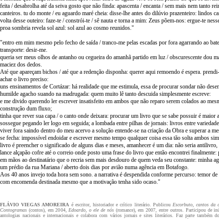
feita / desabrolha até da seiva gosto que não finda: apascenta / encanta / sem mais nem tanto rei
canteiros. tu do monte / eu aguardo maré cheia: disse-lhe antes do dilúvio prazenteiro: lindos c
volta desse outeiro: faze-te / constrói-te / sê nauta e torna a mim: Zeus põem-nos: ergue-te nes
proa sombria revela sol azul: sol azul ao cosmo reunidos."
"entro em mim mesmo pelo fecho de saída / tranco-me pelas escadas por fora agarrando ao bate
transporte: desir-me.
queria ser meus olhos de antanho ou cegueira do amanhã partido em luz / obscurescente dou ma
maciez dos dedos.
Até que apareçam bichos / até que a redenção disponha: querer aqui remoendo é espera. prendi
achar o livro preciso:
uns ensinamentos de Cortázar: há realidade que me estimula, essa de procurar sondar não desen
humilde agacho suando na madrugada: quem muito lê tanto descuida simplesmente escreve:
e me divido querendo ler escrever insatisfeito em ambos que não reparo serem colados ao mes
construção dum fluxo;
tinha que rever sua capa / o canto onde deixara: procurar um livro que se sabe possuir é maior
sossegue pegando ler logo em seguida; a lombada entre pilhas de jornais: livros entre variedad
viver fora saindo dentro do meu acervo a solução entende-se na criação da Obra e superar a m
se fecha: impossível endoidar e escrever mesmo tempo qualquer coisa essa tão solta ambos sim
livro é preencher o significado de alguns dias e meses, amanhecer é um dia: não seria antilivro,
lance alçapão cofre até o correio onde posto uma frase do livro que então encontrei finalmente
em mãos ao destinatário que o recria sem mais desdouro de quem veda seu constante: minha ago
um prédio da rua Mariana / aberto dois dias por avião numa agência em Botafogo.
Aos 40 anos invejo toda hora sem sono. a narrativa é despendida conforme percurso: temor de
com encomenda destinada mesmo que a motivação tenha sido ocaso."
FLÁVIO VIEGAS AMOREIRA
é escritor, historiador e crítico literário. Publicou
Escorbuto, cantos da 
Contogramas
(contos), em 2004,
Edoardo, o ele de nós
(romance), em 2007, entre outros. Participou de inúm
antologias nacionais e internacionais e colabora com vários jornais e sites literários. Faz parte também 