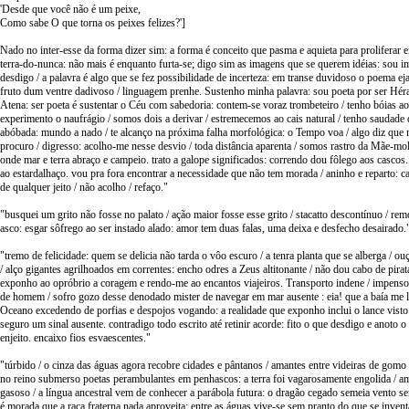
'Desde que você não é um peixe,
Como sabe O que torna os peixes felizes?']
Nado no inter-esse da forma dizer sim: a forma é conceito que pasma e aquieta para proliferar 
terra-do-nunca: não mais é enquanto furta-se; digo sim as imagens que se querem idéias: sou 
desdigo / a palavra é algo que se fez possibilidade de incerteza: em transe duvidoso o poema ej
fruto dum ventre dadivoso / linguagem prenhe. Sustenho minha palavra: sou poeta por ser Hér
Atena: ser poeta é sustentar o Céu com sabedoria: contem-se voraz trombeteiro / tenho bóias a
experimento o naufrágio / somos dois a derivar / estremecemos ao cais natural / tenho saudade d
abóbada: mundo a nado / te alcanço na próxima falha morfológica: o Tempo voa / algo diz que 
procuro / digresso: acolho-me nesse desvio / toda distância aparenta / somos rastro da Mãe-mol
onde mar e terra abraço e campeio. trato a galope significados: correndo dou fôlego aos cascos
ao estardalhaço. vou pra fora encontrar a necessidade que não tem morada / aninho e reparto: ca
de qualquer jeito / não acolho / refaço."
"busquei um grito não fosse no palato / ação maior fosse esse grito / stacatto descontínuo / rem
asco: esgar sôfrego ao ser instado alado: amor tem duas falas, uma deixa e desfecho desairado.
"tremo de felicidade: quem se delicia não tarda o vôo escuro / a tenra planta que se alberga / ou
/ alço gigantes agrilhoados em correntes: encho odres a Zeus altitonante / não dou cabo de pirat
exponho ao opróbrio a coragem e rendo-me ao encantos viajeiros. Transporto indene / impenso
de homem / sofro gozo desse denodado mister de navegar em mar ausente : eia! que a baía me 
Oceano excedendo de porfias e despojos vogando: a realidade que exponho inclui o lance visto: 
seguro um sinal ausente. contradigo todo escrito até retinir acorde: fito o que desdigo e anoto 
enjeito. encaixo fios esvaescentes."
"túrbido / o cinza das águas agora recobre cidades e pântanos / amantes entre videiras de gomo 
no reino submerso poetas perambulantes em penhascos: a terra foi vagarosamente engolida / ama
gasoso / a língua ancestral vem de conhecer a parábola futura: o dragão cegado semeia vento 
é morada que a raça fraterna nada aproveita: entre as águas vive-se sem pranto do que se inven