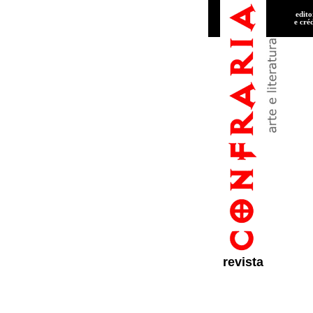
edito
e cré
revista