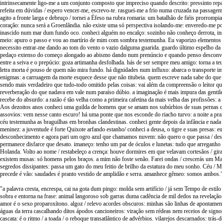
intrinsecamente ligo-me a um conjunto composto que impreciso quando descrito: pressinto repa
refeita em dúvidas / espero vencer-me, escrevo-te. rasguei-me a frio numa cruzada na passage
agito a fronte larga e debruço / tornei a Éfeso na rubra romaria: um batalhão de fiéis prorrompi
coração: nunca será a Groenlândia. não existe uma só perspectiva isolando-me: enveredo-me p
inascido num mar dum fundo oco. conheci alguém no encalço: sozinho não conheço derrota, ins
meio: apuro o passo e vou ao martírio de mim com sombra testemunha. Eu vaporizo elementos
necessito entrar-me dando ao tom do vento o vazio dalguma guarida. guardo último espelho da 
pedaço extenso do começo alongado ao abismo dando num prenúncio e quando penso desconver
entre a seiva e o prepúcio: goza artimanha desfolhada. hás de ser sempre meu amigo: torna a teu
letra morta é pouso de quem não mira fundo. há dignidades num influxo: abarca o transporte 
enigmas: a carruagem da morte esquece desse que não titubeia. quem escreve nada sabe do que 
sendo mais verdadeiro que tudo-todo omitido pelas coisas: vai além da compreensão o leitor q
reverberação do que nadava em vale num paraíso dúbio. a imaginação é mais impura das gentile
recebe do absurdo: a razão é tão velha como a primeira cafetina da mais velha das profissões: 
Aos dezoitos anos conheci uma guilda de homens que se amam nos subúrbios de suas pernas
assovios: vem nesse canto escuro! há uma ponte que nos esconde do riacho turvo: a noite a pra
céu testemunha as braguilhas em bronhas clandestinas. conheci gente depois da infância e nada
meninez: a juventude é forte Quixote arfando estanho/ conheci a deusa, o tigre e suas presas: e
desconhecimento e agora pari um ogro azul que chamamos nuvem: não quero o que passa / desç
permanece disfarce que desato. imaneço: tenho um par de óculos e lunetas: tudo que arreganho
Holanda. Volto ao nome / restabeleço a crença: houve dormires em que velavam cortesãos / gi
existem musas: só homens pelos braços. a mim não foste senão. Farei ondas / crescerás um Ma
segredos dissipantes: passa um gato do meu feitio de brilho da estatura do meu sonho. Céu / 
precede é vão: saudades é pranto vestido de amplidão e serra. amanhece gêmeo: somos ambos.
"a palavra cresta, encrespa, cai na gota dum pingo: molda sem artifício / já sem Tempo de estilo
sobra e entorna na frase: animal langoroso sob garras duma cadência de mil dedos na revelação 
amor é o sexo proparoxítono. algoz / relevo acordes obscuros: minhas são linhas de apontamen
águas da terra cascalhando ditos ápodos cancioneiros: viração sem rédeas nem receios de signo
cascata: é o ritmo / a toada / o reboque transatlântico de advérbios. vilarejos descarnados: trás