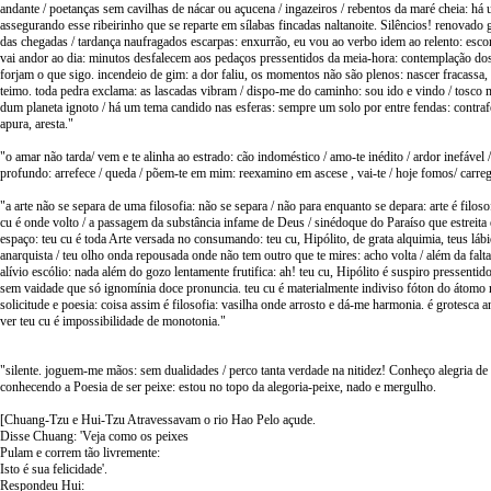
andante / poetanças sem cavilhas de nácar ou açucena / ingazeiros / rebentos da maré cheia: há
assegurando esse ribeirinho que se reparte em sílabas fincadas naltanoite. Silêncios! renovado 
das chegadas / tardança naufragados escarpas: enxurrão, eu vou ao verbo idem ao relento: esco
vai andor ao dia: minutos desfalecem aos pedaços pressentidos da meia-hora: contemplação dos
forjam o que sigo. incendeio de gim: a dor faliu, os momentos não são plenos: nascer fracassa, 
teimo. toda pedra exclama: as lascadas vibram / dispo-me do caminho: sou ido e vindo / tosco
dum planeta ignoto / há um tema candido nas esferas: sempre um solo por entre fendas: contrafe
apura, aresta."
"o amar não tarda/ vem e te alinha ao estrado: cão indoméstico / amo-te inédito / ardor inefável
profundo: arrefece / queda / põem-te em mim: reexamino em ascese , vai-te / hoje fomos/ carreg
"a arte não se separa de uma filosofia: não se separa / não para enquanto se depara: arte é filoso
cu é onde volto / a passagem da substância infame de Deus / sinédoque do Paraíso que estreita 
espaço: teu cu é toda Arte versada no consumando: teu cu, Hipólito, de grata alquimia, teus láb
anarquista / teu olho onda repousada onde não tem outro que te mires: acho volta / além da falta 
alívio escólio: nada além do gozo lentamente frutifica: ah! teu cu, Hipólito é suspiro pressentid
sem vaidade que só ignomínia doce pronuncia. teu cu é materialmente indiviso fóton do átomo 
solicitude e poesia: coisa assim é filosofia: vasilha onde arrosto e dá-me harmonia. é grotesca an
ver teu cu é impossibilidade de monotonia."
"silente. joguem-me mãos: sem dualidades / perco tanta verdade na nitidez! Conheço alegria d
conhecendo a Poesia de ser peixe: estou no topo da alegoria-peixe, nado e mergulho.
[Chuang-Tzu e Hui-Tzu Atravessavam o rio Hao Pelo açude.
Disse Chuang: 'Veja como os peixes
Pulam e correm tão livremente:
Isto é sua felicidade'.
Respondeu Hui: