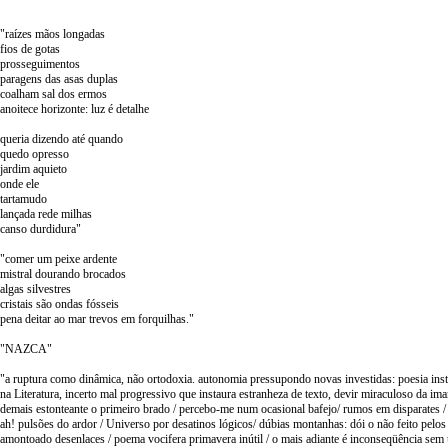
"raízes mãos longadas
fios de gotas
prosseguimentos
paragens das asas duplas
coalham sal dos ermos
anoitece horizonte: luz é detalhe
queria dizendo até quando
quedo opresso
jardim aquieto
onde ele
tartamudo
lançada rede milhas
canso durdidura"
"comer um peixe ardente
mistral dourando brocados
algas silvestres
cristais são ondas fósseis
pena deitar ao mar trevos em forquilhas."
"NAZCA"
"a ruptura como dinâmica, não ortodoxia. autonomia pressupondo novas investidas: poesia ins
na Literatura, incerto mal progressivo que instaura estranheza de texto, devir miraculoso da iman
demais estonteante o primeiro brado / percebo-me num ocasional bafejo/ rumos em disparates /
ah! pulsões do ardor / Universo por desatinos lógicos/ dúbias montanhas: dói o não feito pelo
amontoado desenlaces / poema vocifera primavera inútil / o mais adiante é inconseqüência sem 