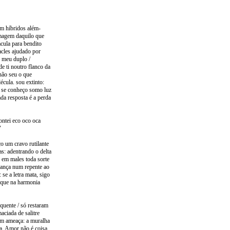
em híbridos além-
imagem daquilo que
acula para bendito
acles ajudado por
o meu duplo /
e ti noutro flanco da
não seu o que
écula. sou extinto:
. se conheço somo luz
da resposta é a perda
ontei eco oco oca
"
ço um cravo rutilante
as: adentrando o delta
 em males toda sorte
lança num repente ao
se a letra mata, sigo
o que na harmonia
quente / só restaram
ciada de salitre
sem ameaça: a muralha
ta. Amor não é coisa