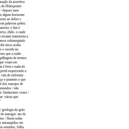
ração da assertiva
m do Helesponto:
a / depuro meu
or algum horizonte
isto ao dobre e
 em palavras-pólen:
aurora: o fim é
so, elido. o caule
 recanto transtorna a
imerso submergindo
diz nisso acaba
ue o sucede na
zas que a razão
a pilhagem de termos.
 que voam em
ia é breu e nada do
 perdi esquecendo a
u vim de enfrentar
o e pranteio o que
 é dos marujos de
ramundos / não
r: findaremos vozes /
Mar: vácuo que
"
 / geologia do gelo:
de entregas: ato de
tos / fluem todas
s intranqüilos em
-dos-mundos, folha