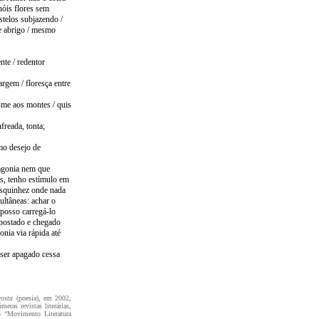
nóis flores sem
astelos subjazendo /
se abrigo / mesmo
nte / redentor
rgem / floresça entre
-me aos montes / quis
freada, tonta;
mo desejo de
 agonia nem que
es, tenho estímulo em
esquinhez onde nada
ultâneas: achar o
 posso carregá-lo
: postado e chegado
nia via rápida até
 ser apagado cessa
costa
(poesia), em 2002,
eras revistas literárias,
do “Movimento Literatura