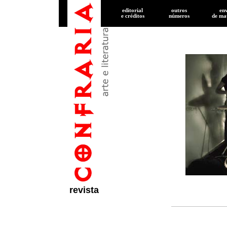
editorial
outros
en
e créditos
números
de
mat
revista