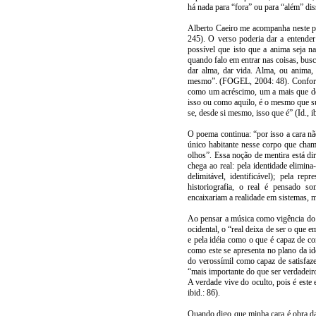
há nada para “fora” ou para “além” di
Alberto Caeiro me acompanha neste p
245). O verso poderia dar a entender
possível que isto que a anima seja n
quando falo em entrar nas coisas, busc
dar alma, dar vida. Alma, ou anima
mesmo”. (FOGEL, 2004: 48). Conforme
como um acréscimo, um a mais que des
isso ou como aquilo, é o mesmo que sua
se, desde si mesmo, isso que é” (Id., ib
O poema continua: “por isso a cara nã
único habitante nesse corpo que cham
olhos”. Essa noção de mentira está di
chega ao real: pela identidade elimina
delimitável, identificável); pela re
historiografia, o real é pensado so
encaixariam a realidade em sistemas, 
Ao pensar a música como vigência do p
ocidental, o “real deixa de ser o que 
e pela idéia como o que é capaz de co
como este se apresenta no plano da id
do verossímil como capaz de satisfaze
“mais importante do que ser verdadeiro
A verdade vive do oculto, pois é este 
ibid.: 86).
Quando digo que minha cara é obra da 