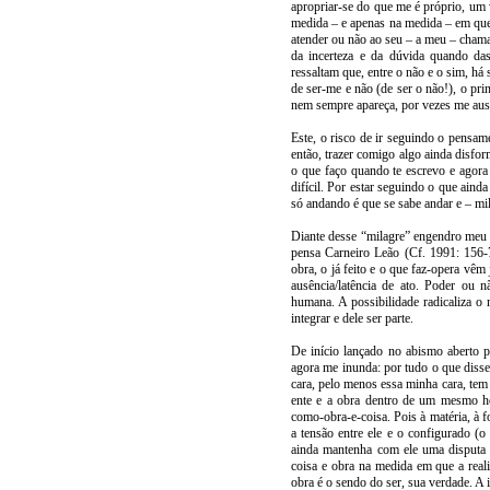
apropriar-se do que me é próprio, um 
medida – e apenas na medida – em que a
atender ou não ao seu – a meu – chama
da incerteza e da dúvida quando das
ressaltam que, entre o não e o sim, há
de ser-me e não (de ser o não!), o pr
nem sempre apareça, por vezes me aus
Este, o risco de ir seguindo o pensam
então, trazer comigo algo ainda disfo
o que faço quando te escrevo e agor
difícil. Por estar seguindo o que aind
só andando é que se sabe andar e – m
Diante desse “milagre” engendro meu 
pensa Carneiro Leão (Cf. 1991: 156-
obra, o já feito e o que faz-opera vê
ausência/latência de ato. Poder ou 
humana. A possibilidade radicaliza o r
integrar e dele ser parte.
De início lançado no abismo aberto p
agora me inunda: por tudo o que disse,
cara, pelo menos essa minha cara, tem
ente e a obra dentro de um mesmo h
como-obra-e-coisa. Pois à matéria, à f
a tensão entre ele e o configurado (o
ainda mantenha com ele uma disputa e
coisa e obra na medida em que a reali
obra é o sendo do ser, sua verdade. A 