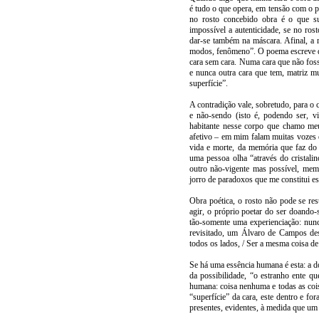
é tudo o que opera, em tensão com o po
no rosto concebido obra é o que sus
impossível a autenticidade, se no rost
dar-se também na máscara. Afinal, a m
modos, fenômeno”. O poema escreve que
cara sem cara. Numa cara que não foss
e nunca outra cara que tem, matriz mu
superfície”.
A contradição vale, sobretudo, para o 
e não-sendo (isto é, podendo ser, 
habitante nesse corpo que chamo meu 
afetivo – em mim falam muitas vozes e
vida e morte, da memória que faz do 
uma pessoa olha “através do cristali
outro não-vigente mas possível, mem
jorro de paradoxos que me constitui es
Obra poética, o rosto não pode se rest
agir, o próprio poetar do ser doand
tão-somente uma experienciação: nunc
revisitado, um Álvaro de Campos des
todos os lados, / Ser a mesma coisa
Se há uma essência humana é esta: a 
da possibilidade, “o estranho ente q
humana: coisa nenhuma e todas as coisa
“superfície” da cara, este dentro e fo
presentes, evidentes, à medida que um 