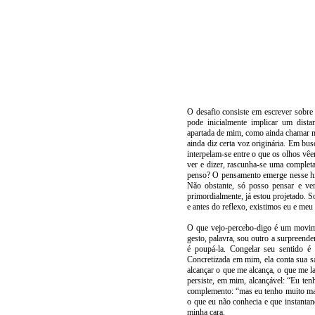
O desafio consiste em escrever sobre
pode inicialmente implicar um dista
apartada de mim, como ainda chamar m
ainda diz certa voz originária. Em bu
interpelam-se entre o que os olhos vêem
ver e dizer, rascunha-se uma completa
penso? O pensamento emerge nesse hiat
Não obstante, só posso pensar e ver
primordialmente, já estou projetado. 
e antes do reflexo, existimos eu e meu 
O que vejo-percebo-digo é um movime
gesto, palavra, sou outro a surpreende
é poupá-la. Congelar seu sentido é 
Concretizada em mim, ela conta sua s
alcançar o que me alcança, o que me
persiste, em mim, alcançável: “Eu t
complemento: “mas eu tenho muito mais
o que eu não conhecia e que instantan
minha cara.