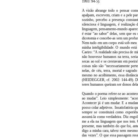
1993: 94-5).
A visão abrange todo o pensar com
apalpam, escrevem, criam e a pele pa
sozinho, percebo a presença constan
silenciosa é linguagem, é realizaçã
linguagem, pensamento-mundo aparece,
é estar “ao sabor” delas, sem que eu 
dicotomia e concebe-as sem um profun
Nem tudo em um corpo está sob meu con
minha inteligibilidade. O mundo está
Caeiro: “A realidade não precisa de 
não houvesse humanos na terra, seria
secas ao sol e se crestavam em poe
coisas não são “necessariamente pert
nelas, de céu, terra, mortal e sagrad
mesmo no acolhimento, essa distância
(HEIDEGGER, cf. 2002: 144-49). Daí 
seres humanos queiram ser donos dela
Quando o poema refere-se ao acontecer
ao mudar”. Leio simplesmente: “aco
Acontecer já é um mudar. E a mudanç
posso colar adjetivos. Insatisfatória 
sempre se constituirá como experiên
assumi-la como verdadeira. Diz engoli
me a ela na linguagem que nos tem. O
presente, mas também do que foi, ant
digo a minha cara, talvez nem mesmo
das vezes”. O que essa passagem ress