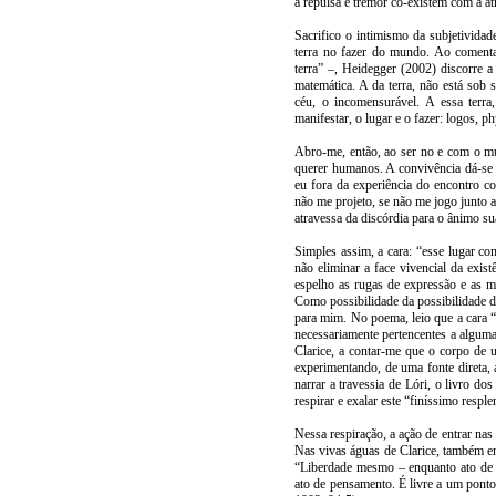
a repulsa e tremor co-existem com a a
Sacrifico o intimismo da subjetividad
terra no fazer do mundo. Ao coment
terra” –, Heidegger (2002) discorre 
matemática. A da terra, não está sob
céu, o incomensurável. A essa terra
manifestar, o lugar e o fazer: logos, ph
Abro-me, então, ao ser no e com o mu
querer humanos. A convivência dá-se 
eu fora da experiência do encontro
não me projeto, se não me jogo junto 
atravessa da discórdia para o ânimo 
Simples assim, a cara: “esse lugar co
não eliminar a face vivencial da exis
espelho as rugas de expressão e as 
Como possibilidade da possibilidade do
para mim. No poema, leio que a cara “
necessariamente pertencentes a algum
Clarice, a contar-me que o corpo de
experimentando, de uma fonte direta,
narrar a travessia de Lóri, o livro d
respirar e exalar este “finíssimo respl
Nessa respiração, a ação de entrar nas
Nas vivas águas de Clarice, também en
“Liberdade mesmo – enquanto ato de p
ato de pensamento. É livre a um pon