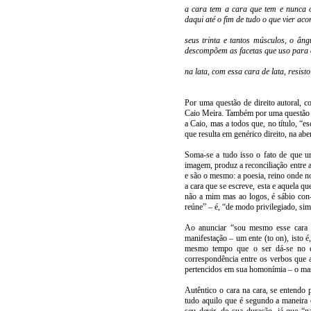
a cara tem a cara que tem e nunca o
daqui até o fim de tudo o que vier aco
seus trinta e tantos músculos, o â
descompõem as facetas que uso para
na lata, com essa cara de lata, resist
Por uma questão de direito autoral, c
Caio Meira. Também por uma questão de
a Caio, mas a todos que, no título, “e
que resulta em genérico direito, na ab
Soma-se a tudo isso o fato de que um
imagem, produz a reconciliação entre 
e são o mesmo: a poesia, reino onde no
a cara que se escreve, esta e aquela q
não a mim mas ao logos, é sábio con
reúne” – é, “de modo privilegiado, 
Ao anunciar “sou mesmo esse cara
manifestação – um ente (to on), isto é,
mesmo tempo que o ser dá-se no en
correspondência entre os verbos que a
pertencidos em sua homonímia – o masc
Autêntico o cara na cara, se entendo 
tudo aquilo que é segundo a maneira