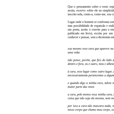
Que o pensamento sobre o rosto seja 
assim, escrevo sobre ele na simplici
inscrito nela, conto-a, conto-me, sou c
Lugar onde o homem se confronta com s
mas possibilidade de expansão e rea
um poeta, aceito o convite para o 
publicado em livro), escrito por um
conhecer e pensar, sem a dicotomia ent
sou mesmo esse cara que aparece na 
uma volta
não pense, porém, que fico do lado 
dentro e fora, eu e outro, meu e alheio
à cara, esse lugar como outro lugar, 
necessariamente pertencentes a algum
e quando digo a minha cara, talvez
maior parte das vezes
a cara, pelo menos essa minha cara,
coisa que não seja ela mesma, nem m
por isso a cara não mascara nada, nu
nesse corpo que chamo meu corpo, se 