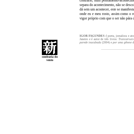
contrário, num pensamento-acontecim
separa do acontecimento, não se desc
dá sem um acontecer, este se manifest
onde eu e meu rosto, assim como o ro
vigor próprio com que o ser não pára d
IGOR FAGUNDES
é poeta, jornalista e a
Janeiro e é autor de três livros:
Transversais
parede inacabada
(2004) e
por uma gênese d
confraria do
vento