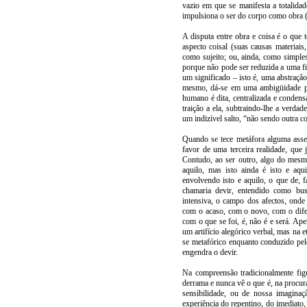
vazio em que se manifesta a totalida
impulsiona o ser do corpo como obra
A disputa entre obra e coisa é o que t
aspecto coisal (suas causas materiais,
como sujeito; ou, ainda, como simple
porque não pode ser reduzida a uma fi
um significado – isto é, uma abstração
mesmo, dá-se em uma ambigüidade po
humano é dita, centralizada e conden
traição a ela, subtraindo-lhe a verdad
um indizível salto, “não sendo outra 
Quando se tece metáfora alguma asser
favor de uma terceira realidade, que 
Contudo, ao ser outro, algo do mesmo 
aquilo, mas isto ainda é isto e aq
envolvendo isto e aquilo, o que de, 
chamaria devir, entendido como bu
intensiva, o campo dos afectos, onde
com o acaso, com o novo, com o difere
com o que se foi, é, não é e será. Ap
um artifício alegórico verbal, mas na e
se metafórico enquanto conduzido pelo
engendra o devir.
Na compreensão tradicionalmente figu
derrama e nunca vê o que é, na procura 
sensibilidade, ou de nossa imagina
experiência do repentino, do imediato,