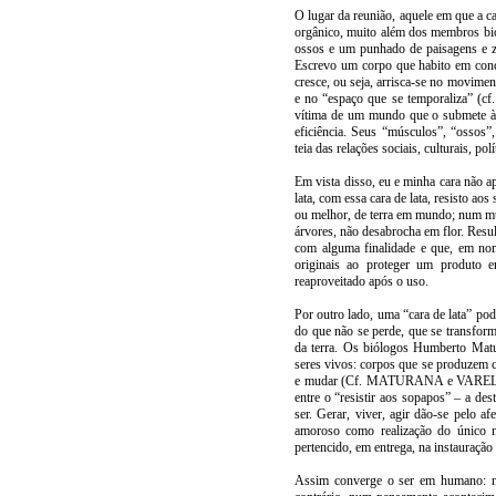
O lugar da reunião, aquele em que a car
orgânico, muito além dos membros biol
ossos e um punhado de paisagens e 
Escrevo um corpo que habito em conc
cresce, ou seja, arrisca-se no movime
e no “espaço que se temporaliza” (cf
vítima de um mundo que o submete à re
eficiência. Seus “músculos”, “ossos”
teia das relações sociais, culturais, po
Em vista disso, eu e minha cara não
lata, com essa cara de lata, resisto ao
ou melhor, de terra em mundo; num mu
árvores, não desabrocha em flor. Result
com alguma finalidade e que, em nome
originais ao proteger um produto en
reaproveitado após o uso.
Por outro lado, uma “cara de lata” po
do que não se perde, que se transform
da terra. Os biólogos Humberto Matu
seres vivos: corpos que se produzem c
e mudar (Cf. MATURANA e VARELA, 199
entre o “resistir aos sopapos” – a des
ser. Gerar, viver, agir dão-se pelo a
amoroso como realização do único n
pertencido, em entrega, na instauraçã
Assim converge o ser em humano: nã