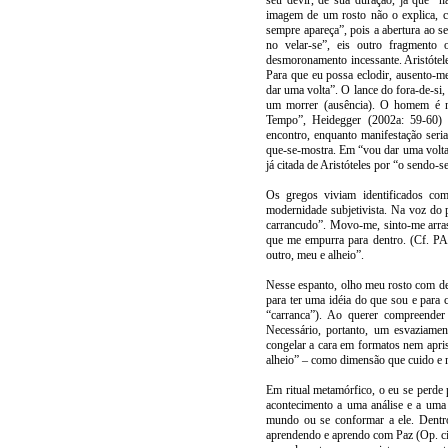
seu devir, de sua duração, já que “n
imagem de um rosto não o explica, co
sempre apareça”, pois a abertura ao s
no velar-se”, eis outro fragmento
desmoronamento incessante. Aristótel
Para que eu possa eclodir, ausento-m
dar uma volta”. O lance do fora-de-si,
um morrer (ausência). O homem é n
Tempo”, Heidegger (2002a: 59-60) 
encontro, enquanto manifestação seri
que-se-mostra. Em “vou dar uma volta”
já citada de Aristóteles por “o sendo-
Os gregos viviam identificados com
modernidade subjetivista. Na voz do p
carrancudo”. Movo-me, sinto-me arra
que me empurra para dentro. (Cf. PAZ,
outro, meu e alheio”.
Nesse espanto, olho meu rosto com de
para ter uma idéia do que sou e para 
“carranca”). Ao querer compreender
Necessário, portanto, um esvaziam
congelar a cara em formatos nem apri
alheio” – como dimensão que cuido e m
Em ritual metamórfico, o eu se perde
acontecimento a uma análise e a uma
mundo ou se conformar a ele. Dentro
aprendendo e aprendo com Paz (Op. cit