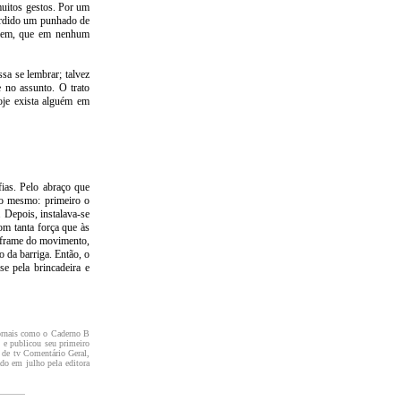
uitos gestos. Por um
erdido um punhado de
omem, que em nenhum
sa se lembrar; talvez
 no assunto. O trato
oje exista alguém em
ias. Pelo abraço que
 o mesmo: primeiro o
 Depois, instalava-se
om tanta força que às
o frame do movimento,
o da barriga. Então, o
e pela brincadeira e
 jornais como o Caderno B
 e publicou seu primeiro
 de tv Comentário Geral,
ado em julho pela editora