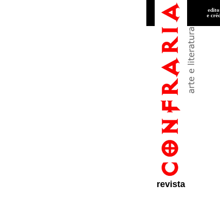
edito
e cré
revista