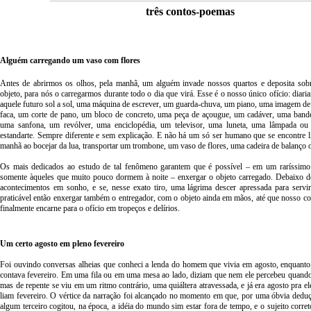
três contos-poemas
Alguém carregando um vaso com flores
Antes de abrirmos os olhos, pela manhã, um alguém invade nossos quartos e deposita so
objeto, para nós o carregarmos durante todo o dia que virá. Esse é o nosso único ofício: diari
aquele futuro sol a sol, uma máquina de escrever, um guarda-chuva, um piano, uma imagem d
faca, um corte de pano, um bloco de concreto, uma peça de açougue, um cadáver, uma band
uma sanfona, um revólver, uma enciclopédia, um televisor, uma luneta, uma lâmpada ou
estandarte. Sempre diferente e sem explicação. E não há um só ser humano que se encontre li
manhã ao bocejar da lua, transportar um trombone, um vaso de flores, uma cadeira de balanço 
Os mais dedicados ao estudo de tal fenômeno garantem que é possível – em um raríssimo
somente àqueles que muito pouco dormem à noite – enxergar o objeto carregado. Debaixo d
acontecimentos em sonho, e se, nesse exato tiro, uma lágrima descer apressada para servir
praticável então enxergar também o entregador, com o objeto ainda em mãos, até que nosso co
finalmente encarne para o ofício em tropeços e delírios.
Um certo agosto em pleno fevereiro
Foi ouvindo conversas alheias que conheci a lenda do homem que vivia em agosto, enquanto
contava fevereiro. Em uma fila ou em uma mesa ao lado, diziam que nem ele percebeu quand
mas de repente se viu em um ritmo contrário, uma quiáltera atravessada, e já era agosto pra el
liam fevereiro. O vértice da narração foi alcançado no momento em que, por uma óbvia deduç
algum terceiro cogitou, na época, a idéia do mundo sim estar fora de tempo, e o sujeito corre