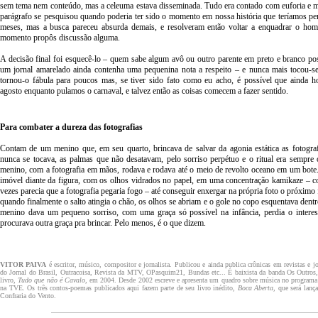
sem tema nem conteúdo, mas a celeuma estava disseminada. Tudo era contado com euforia e m
parágrafo se pesquisou quando poderia ter sido o momento em nossa história que teríamos p
meses, mas a busca pareceu absurda demais, e resolveram então voltar a enquadrar o h
momento propôs discussão alguma.
A decisão final foi esquecê-lo – quem sabe algum avô ou outro parente em preto e branco pos
um jornal amarelado ainda contenha uma pequenina nota a respeito – e nunca mais tocou-se
tornou-o fábula para poucos mas, se tiver sido fato como eu acho, é possível que ainda h
agosto enquanto pulamos o carnaval, e talvez então as coisas comecem a fazer sentido.
Para combater a dureza das fotografias
Contam de um menino que, em seu quarto, brincava de salvar da agonia estática as fotograf
nunca se tocava, as palmas que não desatavam, pelo sorriso perpétuo e o ritual era sempre
menino, com a fotografia em mãos, rodava e rodava até o meio de revolto oceano em um bote.
imóvel diante da figura, com os olhos vidrados no papel, em uma concentração kamikaze – c
vezes parecia que a fotografia pegaria fogo – até conseguir enxergar na própria foto o próxim
quando finalmente o salto atingia o chão, os olhos se abriam e o gole no copo esquentava dentr
menino dava um pequeno sorriso, com uma graça só possível na infância, perdia o interess
procurava outra graça pra brincar. Pelo menos, é o que dizem.
VITOR PAIVA
é escritor, músico, compositor e jornalista. Publicou e ainda publica crônicas em revistas e
do Jornal do Brasil, Outracoisa, Revista da MTV, OPasquim21, Bundas etc... É baixista da banda Os Outros,
livro,
Tudo que não é Cavalo
, em 2004. Desde 2002 escreve e apresenta um quadro sobre música no programa
na TVE. Os três contos-poemas publicados aqui fazem parte de seu livro inédito,
Boca Aberta
, que será lanç
Confraria do Vento.