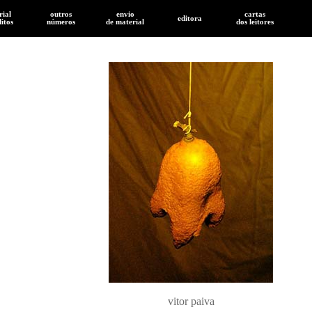
rial
outros
envio
cartas
editora
ditos
números
de
material
dos leitores
vitor paiva