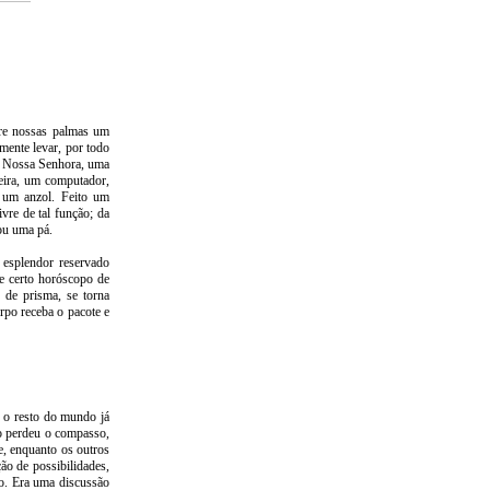
bre nossas palmas um
amente levar, por todo
e Nossa Senhora, uma
eira, um computador,
 um anzol. Feito um
vre de tal função; da
ou uma pá.
 esplendor reservado
e certo horóscopo de
 de prisma, se torna
rpo receba o pacote e
 o resto do mundo já
o perdeu o compasso,
e, enquanto os outros
ão de possibilidades,
to. Era uma discussão