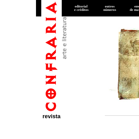
editorial
outros
en
e créditos
números
de
mat
revista