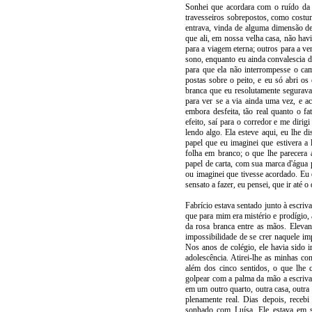
Sonhei que acordara com o ruído da p
travesseiros sobrepostos, como costu
entrava, vinda de alguma dimensão de
que ali, em nossa velha casa, não hav
para a viagem eterna; outros para a ve
sono, enquanto eu ainda convalescia d
para que ela não interrompesse o ca
postas sobre o peito, e eu só abri os
branca que eu resolutamente segurava;
para ver se a via ainda uma vez, e a
embora desfeita, tão real quanto o f
efeito, saí para o corredor e me dirig
lendo algo. Ela esteve aqui, eu lhe d
papel que eu imaginei que estivera a 
folha em branco; o que lhe parecera 
papel de carta, com sua marca d'água 
ou imaginei que tivesse acordado. Eu 
sensato a fazer, eu pensei, que ir até 
Fabrício estava sentado junto à escriv
que para mim era mistério e prodígio, 
da rosa branca entre as mãos. Elevan
impossibilidade de se crer naquele im
Nos anos de colégio, ele havia sido i
adolescência. Atirei-lhe as minhas co
além dos cinco sentidos, o que lhe 
golpear com a palma da mão a escrivan
em um outro quarto, outra casa, outra 
plenamente real. Dias depois, receb
sonhado com Luísa. Ele estava em se