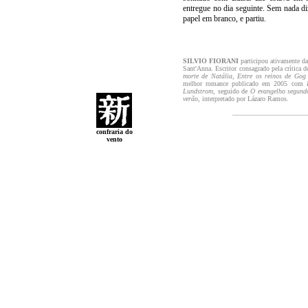
entregue no dia seguinte. Sem nada di
papel em branco, e partiu.
SILVIO FIORANI
participou ativamente da
Sant'Anna. Escritor consagrado pela crítica
morte de Natália, Entre os reinos de Gog
melhor romance publicado em 2005 com
Lundstrom
, seguido de
O evangelho segund
verão
, interpretado por Lázaro Ramos.
confraria do
vento