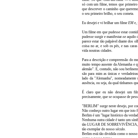
só com um filme, temos que primeiro 
que descrever o caminho que queremos 
o seu primeiro brilho, o seu cometa.
Eu desejei e vi brilhar um filme
EM
e, 
Um filme em que pudesse estar contid
pudesse surgir e manifestar-se aquilo 
parece estar tão palpável diante dos
coisa no ar, e sob os pés, e nas cara
vida noutras cidades.
Para a descrição e compreensão do meu
muito tempo ausente da Alemanha e qu
alemão". E, contudo, não sou berlinens
são para mim as únicas e verdadeiras
lado da "Alemanha", nomeadamente n
ausência, ou seja, da qual tínhamos que
É claro que eu não desejei um fil
precisamente, que se ocupasse de pess
"BERLIM" surge neste desejo, por c
Não conheço outro lugar em que isto fo
Berlim é um "lugar histórico da verdad
Nenhuma outra cidade é tanto um símb
tão LUGAR DE SOBREVIVÊNCIA,
tão exemplar do nosso século.
Berlim está tão dividida como o noss