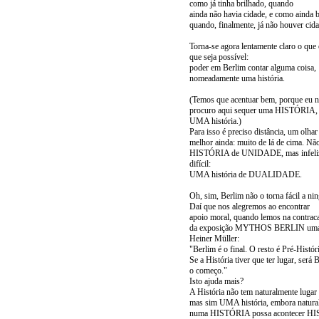
como já tinha brilhado, quando
ainda não havia cidade, e como ainda b
quando, finalmente, já não houver cida
Torna-se agora lentamente claro o que
que seja possível:
poder em Berlim contar alguma coisa,
nomeadamente uma história.
(Temos que acentuar bem, porque eu 
procuro aqui sequer uma HISTÓRIA,
UMA história.)
Para isso é preciso distância, um olhar
melhor ainda: muito de lá de cima. Nã
HISTÓRIA de UNIDADE, mas infeliz
difícil:
UMA história de DUALIDADE.
Oh, sim, Berlim não o torna fácil a ni
Daí que nos alegremos ao encontrar
apoio moral, quando lemos na contrac
da exposição MYTHOS BERLIN uma 
Heiner Müller:
"Berlim é o final. O resto é Pré-Históri
Se a História tiver que ter lugar, será 
o começo."
Isto ajuda mais?
A História não tem naturalmente lugar 
mas sim UMA história, embora natur
numa HISTÓRIA possa acontecer H