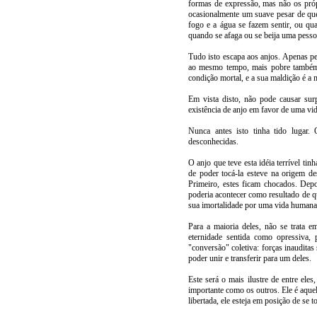
formas de expressão, mas não os próp
ocasionalmente um suave pesar de que
fogo e a água se fazem sentir, ou qu
quando se afaga ou se beija uma pesso
Tudo isto escapa aos anjos. Apenas p
ao mesmo tempo, mais pobre também. 
condição mortal, e a sua maldição é a 
Em vista disto, não pode causar sur
existência de anjo em favor de uma v
Nunca antes isto tinha tido lugar.
desconhecidas.
O anjo que teve esta idéia terrível ti
de poder tocá-la esteve na origem de
Primeiro, estes ficam chocados. Dep
poderia acontecer como resultado de que
sua imortalidade por uma vida humana,
Para a maioria deles, não se trata 
eternidade sentida como opressiva, 
"conversão" coletiva: forças inauditas
poder unir e transferir para um deles.
Este será o mais ilustre de entre ele
importante como os outros. Ele é aquel
libertada, ele esteja em posição de se t