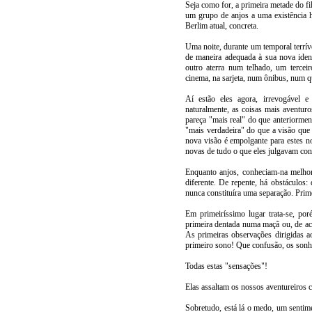
Seja como for, a primeira metade do fi
um grupo de anjos a uma existência h
Berlim atual, concreta.
Uma noite, durante um temporal terrív
de maneira adequada à sua nova ide
outro aterra num telhado, um tercei
cinema, na sarjeta, num ônibus, num qu
Aí estão eles agora, irrevogável e
naturalmente, as coisas mais aventuro
pareça "mais real" do que anteriorment
"mais verdadeira" do que a visão que 
nova visão é empolgante para estes n
novas de tudo o que eles julgavam con
Enquanto anjos, conheciam-na melhor
diferente. De repente, há obstáculos: 
nunca constituíra uma separação. Prime
Em primeiríssimo lugar trata-se, por
primeira dentada numa maçã ou, de ac
As primeiras observações dirigidas ao
primeiro sono! Que confusão, os sonho
Todas estas "sensações"!
Elas assaltam os nossos aventureiros 
Sobretudo, está lá o medo, um senti