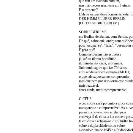
que têm um Passado comum,
mas não necessariamente um Futuro.
E o presente?
Dele se ocupa, deve ocupar-se, este fi
DER HIMMEL ÜBER BERLIN
[O CÉU SOBRE BERLIM]
SOBRE BERLIM?
em Berlim, de Berlim, com Berlim, por
De quê, sobre quê, onde, com quê deve
pois "ocupar-se", "falar", "desenrolar-
E para quê?
Como se Berlim não estivesse
já, até ao último bocadinho,
iluminada, sondada, espremida.
Sobretudo agora que faz 750 anos
e foi ainda também elevada a MITO,
o que talvez possamos compreender,
mas que nem por isso torna este estad
mais razoável,
antes ainda, mais incompreensível.
O CÉU?
o céu sobre ela é portanto a única coisa
transparente e compreensível. As nuv
passam, chove e neva e relampeja
e troveja lá de cima, a lua nasce e pass
lá em cima e eclipsa-se, o sol brilha ho
sobre a dupla cidade como sobre
a cidade-ruína de 1945 e a "cidade-fa