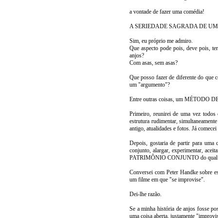
a vontade de fazer uma comédia!
A SERIEDADE SAGRADA DE UM
Sim, eu próprio me admiro.
Que aspecto pode pois, deve pois, ter
anjos?
Com asas, sem asas?
Que posso fazer de diferente do que co
um "argumento"?
Entre outras coisas, um MÉTODO D
Primeiro, reunirei de uma vez todos 
estrutura rudimentar, simultaneament
antigo, atualidades e fotos. Já comece
Depois, gostaria de partir para uma 
conjunto, alargar, experimentar, aceita
PATRIMÔNIO CONJUNTO do qual pode
Conversei com Peter Handke sobre este
um filme em que "se improvise".
Dei-lhe razão.
Se a minha história de anjos fosse po
uma coisa aberta, justamente "improvi