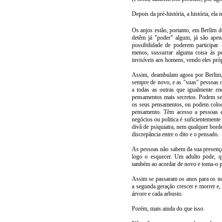
Depois da pré-história, a história, ela
Os anjos estão, portanto, em Berlim
detêm já "poder" algum, já são apen
possibilidade de poderem participar
menos, sussurrar alguma coisa às p
invisíveis aos homens, vendo eles próp
Assim, deambulam agora por Berlim,
sempre de novo, e as "suas" pessoas q
a todas as outras que igualmente 
pensamentos mais secretos. Podem sen
os seus pensamentos, ou podem colocar
pensamento. Têm acesso a pessoas e
negócios ou política é suficientement
divã de psiquiatra, nem qualquer bor
discrepância entre o dito e o pensado.
As pessoas não sabem da sua presença
logo o esquecer. Um adulto pode, 
também ao acordar de novo e toma-o 
Assim se passaram os anos para os no
a segunda geração crescer e morrer e,
árvore e cada arbusto.
Porém, mais ainda do que isso.