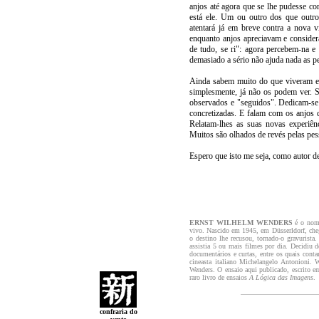
anjos até agora que se lhe pudesse c
está ele. Um ou outro dos que outro
atentará já em breve contra a nova 
enquanto anjos apreciavam e conside
de tudo, se ri": agora percebem-na 
demasiado a sério não ajuda nada as pes
Ainda sabem muito do que viveram en
simplesmente, já não os podem ver. 
observados e "seguidos". Dedicam-se
concretizadas. E falam com os anjos 
Relatam-lhes as suas novas experiê
Muitos são olhados de revés pelas pes
Espero que isto me seja, como autor d
ERNST WILHELM WENDERS
é o nome
vivo. Nascido em 1945, em Düsserldorf, cheg
o destino lhe recusou, tornado-o gravurista
assistia 5 ou mais filmes por dia. Decidiu d
documentários e curtas, entre os quais con
cineasta italiano Michelangelo Antonioni.
Wenders. O ensaio aqui publicado, escrito em
raro livro de ensaios
A Lógica das Imagens
.
confraria do