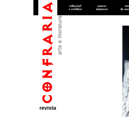
editorial
outros
en
e créditos
números
de
mat
revista