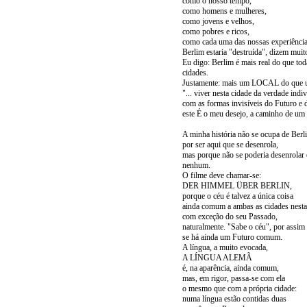
como o nosso tempo,
como homens e mulheres,
como jovens e velhos,
como pobres e ricos,
como cada uma das nossas experiência
Berlim estaria "destruída", dizem muit
Eu digo: Berlim é mais real do que tod
cidades.
Justamente: mais um LOCAL do qu
"... viver nesta cidade da verdade indiv
com as formas invisíveis do Futuro e 
este É o meu desejo, a caminho de um 
A minha história não se ocupa de Berl
por ser aqui que se desenrola,
mas porque não se poderia desenrolar
nenhum.
O filme deve chamar-se:
DER HIMMEL ÜBER BERLIN,
porque o céu é talvez a única coisa
ainda comum a ambas as cidades nesta
com exceção do seu Passado,
naturalmente. "Sabe o céu", por assim 
se há ainda um Futuro comum.
A língua, a muito evocada,
A LÍNGUA ALEMÃ
é, na aparência, ainda comum,
mas, em rigor, passa-se com ela
o mesmo que com a própria cidade:
numa língua estão contidas duas