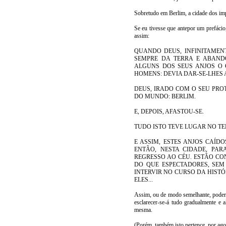
Sobretudo em Berlim, a cidade dos im
Se eu tivesse que antepor um prefácio
assim:
QUANDO DEUS, INFINITAMENT
SEMPRE DA TERRA E ABAND
ALGUNS DOS SEUS ANJOS O
HOMENS: DEVIA DAR-SE-LHES
DEUS, IRADO COM O SEU PRO
DO MUNDO: BERLIM.
E, DEPOIS, AFASTOU-SE.
TUDO ISTO TEVE LUGAR NO TE
E ASSIM, ESTES ANJOS CAÍD
ENTÃO, NESTA CIDADE, PA
REGRESSO AO CÉU. ESTÃO C
DO QUE ESPECTADORES, SEM
INTERVIR NO CURSO DA HIST
ELES...
Assim, ou de modo semelhante, poderi
esclarecer-se-á tudo gradualmente e a
mesma.
(Porém, também isto pertence, por ago