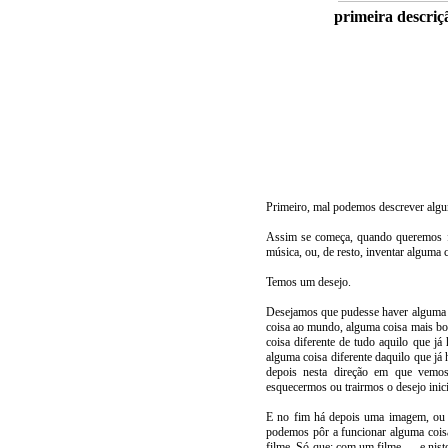
primeira descriç
Primeiro, mal podemos descrever algum
Assim se começa, quando queremos f
música, ou, de resto, inventar alguma c
Temos um desejo.
Desejamos que pudesse haver alguma c
coisa ao mundo, alguma coisa mais bon
coisa diferente de tudo aquilo que 
alguma coisa diferente daquilo que j
depois nesta direção em que vemo
esquecermos ou trairmos o desejo inici
E no fim há depois uma imagem, ou 
podemos pôr a funcionar alguma coisa
filme. Só que: com um filme — e nist