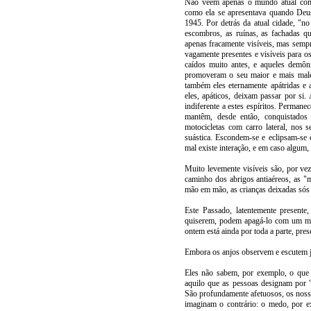
Não vêem apenas o mundo atual como
como ela se apresentava quando Deus
1945. Por detrás da atual cidade, "n
escombros, as ruínas, as fachadas q
apenas fracamente visíveis, mas semp
vagamente presentes e visíveis para os
caídos muito antes, e aqueles demôn
promoveram o seu maior e mais malé
também eles eternamente apátridas e 
eles, apáticos, deixam passar por si.
indiferente a estes espíritos. Permane
mantêm, desde então, conquistados
motocicletas com carro lateral, nos
suástica. Escondem-se e eclipsam-se
mal existe interação, e em caso algum, 
Muito levemente visíveis são, por vez
caminho dos abrigos antiaéreos, as "
mão em mão, as crianças deixadas sós 
Este Passado, latentemente present
quiserem, podem apagá-lo com um mo
ontem está ainda por toda a parte, pre
Embora os anjos observem e escutem j
Eles não sabem, por exemplo, o que 
aquilo que as pessoas designam por 
São profundamente afetuosos, os noss
imaginam o contrário: o medo, por e