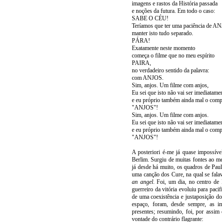
imagens e rastos da História passada
e noções da futura. Em todo o caso:
SABE O CÉU!
Teríamos que ter uma paciência de A
manter isto tudo separado.
PÁRA!
Exatamente neste momento
começa o filme que no meu espírito
PAIRA,
no verdadeiro sentido da palavra:
com ANJOS.
Sim, anjos. Um filme com anjos,
Eu sei que isto não vai ser imediatam
e eu próprio também ainda mal o com
"ANJOS"!
Sim, anjos. Um filme com anjos.
Eu sei que isto não vai ser imediatam
e eu próprio também ainda mal o com
"ANJOS"!
A posteriori é-me já quase impossív
Berlim. Surgiu de muitas fontes ao 
já desde há muito, os quadros de Pau
uma canção dos Cure, na qual se fala
an angel
. Foi, um dia, no centro de
guerreiro da vitória evoluiu para pacif
de uma coexistência e justaposição d
espaço, foram, desde sempre, as im
presentes; resumindo, foi, por assim
vontade do contrário flagrante: