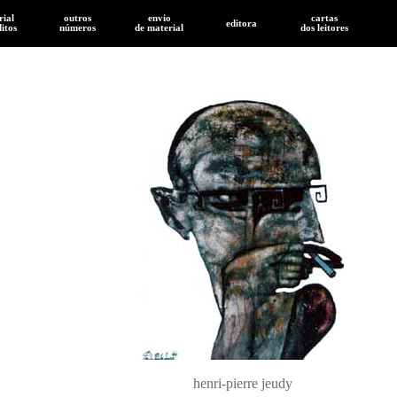
rial
outros
envio
cartas
editora
ditos
números
de
material
dos leitores
henri-pierre jeudy