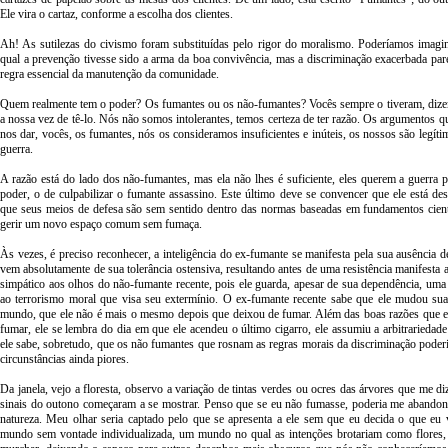
Ele vira o cartaz, conforme a escolha dos clientes.
Ah! As sutilezas do civismo foram substituídas pelo rigor do moralismo. Poderíamos imagi
qual a prevenção tivesse sido a arma da boa convivência, mas a discriminação exacerbada p
regra essencial da manutenção da comunidade.
Quem realmente tem o poder? Os fumantes ou os não-fumantes? Vocês sempre o tiveram, dize
a nossa vez de tê-lo. Nós não somos intolerantes, temos certeza de ter razão. Os argumentos 
nos dar, vocês, os fumantes, nós os consideramos insuficientes e inúteis, os nossos são legíti
guerra.
A razão está do lado dos não-fumantes, mas ela não lhes é suficiente, eles querem a guerra 
poder, o de culpabilizar o fumante assassino. Este último deve se convencer que ele está des
que seus meios de defesa são sem sentido dentro das normas baseadas em fundamentos cient
gerir um novo espaço comum sem fumaça.
Às vezes, é preciso reconhecer, a inteligência do ex-fumante se manifesta pela sua ausência de
vem absolutamente de sua tolerância ostensiva, resultando antes de uma resistência manifesta a
simpático aos olhos do não-fumante recente, pois ele guarda, apesar de sua dependência, uma c
ao terrorismo moral que visa seu extermínio. O ex-fumante recente sabe que ele mudou sua
mundo, que ele não é mais o mesmo depois que deixou de fumar. Além das boas razões que el
fumar, ele se lembra do dia em que ele acendeu o último cigarro, ele assumiu a arbitrariedad
ele sabe, sobretudo, que os não fumantes que rosnam as regras morais da discriminação poder
circunstâncias ainda piores.
Da janela, vejo a floresta, observo a variação de tintas verdes ou ocres das árvores que me d
sinais do outono começaram a se mostrar. Penso que se eu não fumasse, poderia me abandon
natureza. Meu olhar seria captado pelo que se apresenta a ele sem que eu decida o que eu
mundo sem vontade individualizada, um mundo no qual as intenções brotariam como flores,