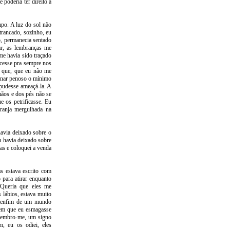
poderia ter direito à
po. A luz do sol não
trancado, sozinho, eu
o, permanecia sentado
r, as lembranças me
me havia sido traçado
cesse pra sempre nos
r que, que eu não me
ornar penoso o mínimo
e pudesse ameaçá-la. A
mãos e dos pés não se
 os petrificasse. Eu
granja mergulhada na
havia deixado sobre o
u havia deixado sobre
as e coloquei a venda
s estava escrito com
 para atirar enquanto
 Queria que eles me
 lábios, estava muito
ar enfim de um mundo
ssem que eu esmagasse
, lembro-me, um signo
m, eu os odiei, eles