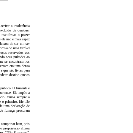
ceitar a intolerância
excluído de qualquer
 manifestar o prazer
e ele não é mais capaz
 deixou de ser um ser
 prova de uma terrível
aços reservados aos
indo seus pulmões ao
que se encontram nos
imentam em uma densa
 e que são livres para
adeiro destino que os
 público. O fumante é
pertence. Ele impõe a
ício: temos sempre a
e o primeiro. Ele não
de uma declaração de
 de fumaça procuram
e comportar bem, pois
 o proprietário afixou
utro, “Não Fumantes”.