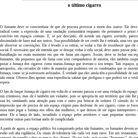
o último cigarro
O fumante deve se conscientizar de que ele procura provocar a morte dos outros. Ele deve a
radical como a expressão de uma saudação comunitária enquanto ele permanece a priori 
convívio em espaços comuns. E, se por descuido, ele acende um cigarro sorrindo, parece
dissimulado de fazer mal aos outros. Sua possibilidade de ser cortês lhe é retirada, uma vez qu
de observar as convenções. Ele é levado a se retirar, se isolar a fim de reconhecer que ele
social. É necessário que ele entenda que se desejar voltar à vida social, deve antes passar pela
humilhação no exato momento em que ele fuma um cigarro. Assim, deve se fechar em esp
fumantes, tão pequenos que ele fuma com seus companheiros de miséria, eles também cusp
puxar a fumaça dos cigarros como marias-fumaça que tiveram o seu tempo. Tais espaços, 
aeroportos, são cercados de vidro de maneira que podemos ver os condenados que se mov
fumaça, como se já estivessem asfixiados. É verdade que eles ainda têm a possibilidade de sair
não entrar. Oferece-lhes apenas uma experiência salutar que prefigura o que poderá ser o verd
espera.
O fato de lançar fumaça de cigarro em volta de si mesmo passou a ser uma violação do espaço
um criminoso, mas ele é também um violador, pois se apropria de um território que não lhe 
sua lei, simulando uma atenção para com o outro pra brincar de sedutor. O cúmulo do v
impressão que ele precisa de um espaço virgem para desfrutar de seu cigarro, como se foss
ousa mais jogar a fumaça nos olhos das mulheres, o que deixou de ser signo intempestivo 
amor. Ele a lança de lado, invadindo o espaço pelos arredores e suas pequenas nuvens
encontrar outras para formar anéis de cumplicidade.
A partir de agora, o espaço público foi conquistado pelos não fumantes, os fumantes devem s
estão sob alta vigilância. Os sinais de tolerância são cada vez mais raros. Em um restaurante,
cartazes de papelão sobre as mesas dos clientes. De um lado, está escrito “Fumantes”; do o