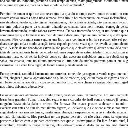
boa conduta do indivíduo garantiria o seu tempo de vida, assim programada. Como um fumante 
vida, uma vez que ele mata os outros e polui o meio ambiente?
Permito-me contar o que me aconteceu um dia quando o tempo estava muito cinzento no cam
atravessava as nuvens havia uma semana, fazia frio, a bruma persistia, eu estava melancólico, 
não atendia ao telefone, não ligava para ninguém, não ia mais à cidade, não usava mais o carr
em uma poltrona perto da chaminé, olhando as chamas, sem nem mesmo conseguir pensa
haviam abandonado, minha cabeça estava vazia. Tinha a impressão de seguir um destino que 
como uma via que terminasse no meio de uma cidade, um impasse, um caminho que desapare
campos. Não conseguia nem segurar um livro para continuar a ler. Era preciso, não sei po
distraísse, que toda a minha atenção fosse captada por esse vazio que me invadia a ponto de t
gesto. A idéia de me abandonar estava lá, tão potente que ela afastava qualquer outra idéia qu
idéia de me abandonar havia penetrado todo meu corpo até as extremidades, meus dedos das 
mexiam mais, eu os sentia imóveis como se eles tivessem embebidos em uma substância que
sabia, no entanto, que no último momento eu iria sair da minha poltrona para ir até a 
escuridão. Lá a cena teria lugar, de fronte a uma pilha de madeira.
Eu me levantei, caminhei lentamente no corredor, tomei, de passagem, a venda negra que eu 
buffet, cheguei à granja, aproximei-me da pilha de madeira, peguei um maço de cigarros que e
um feixe de lenha, acendi um cigarro com um fósforo, olhei a chama se apagar, dei duas tragad
nos olhos, deixando a boca livre.
Eu os adivinhava alinhados em minha frente, vestidos com um uniforme. Em suas camiseta
letras bem grandes: Fumar mata, eles seguravam a coronha do fuzil contra o ombro já pronto
ninguém havia ainda dado a ordem. Eu fumava. Eu estava prestes a deixar o mundo.
executassem antes do fim do meu último cigarro, eu deixaria que ele se consumisse nos meus
angustiado e, ao mesmo tempo, sentia uma liberação surpreendente, estava feliz de escap
tornado tão totalitário. Eles pareciam ter um prazer perverso de não atirar, como se espera
primeiro a bituca com o pé para confirmar-lhes que eu estava pronto. Eu lhes fiz um sinal
imperativo, levantei o braço esquerdo, eles estavam com o dedo no gatilho, não atirara