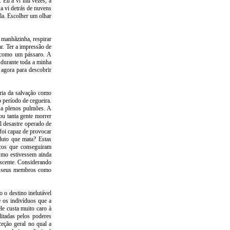
Eu a vi mil vezes, a
 a vi detrás de nuvens
la. Escolher um olhar
manhãzinha, respirar
ar. Ter a impressão de
, como um pássaro. A
 durante toda a minha
 agora para descobrir
ria da salvação como
 período de cegueira.
 a plenos pulmões. A
ou tanta gente morrer
l desastre operado de
oi capaz de provocar
uto que mata? Estas
cos que conseguiram
ismo estivessem ainda
escente. Considerando
os seus membros como
o o destino inelutável
 os indivíduos que a
e custa muito caro à
itadas pelos poderes
eção geral no qual a