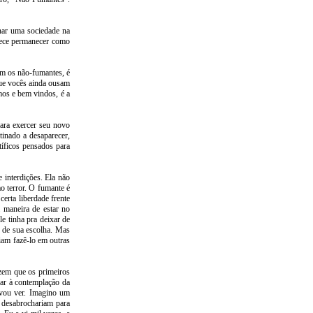
nar uma sociedade na
arece permanecer como
m os não-fumantes, é
que vocês ainda ousam
mos e bem vindos, é a
para exercer seu novo
tinado a desaparecer,
íficos pensados para
 interdições. Ela não
o terror. O fumante é
erta liberdade frente
 maneira de estar no
e tinha pra deixar de
e de sua escolha. Mas
iam fazê-lo em outras
izem que os primeiros
ar à contemplação da
 vou ver. Imagino um
 desabrochariam para