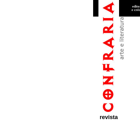
edito
e cré
revista