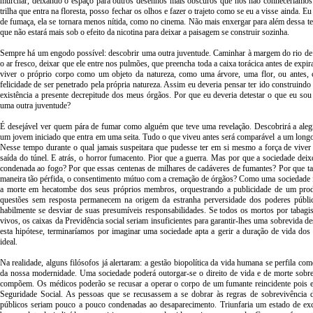
murchar, deixando o espaço para outros desenhos mais obscuros que nós não conheceríamos. 
trilha que entra na floresta, posso fechar os olhos e fazer o trajeto como se eu a visse ainda. Eu
de fumaça, ela se tornara menos nítida, como no cinema. Não mais enxergar para além dessa te
que não estará mais sob o efeito da nicotina para deixar a paisagem se construir sozinha.
Sempre há um engodo possível: descobrir uma outra juventude. Caminhar à margem do rio de 
o ar fresco, deixar que ele entre nos pulmões, que preencha toda a caixa torácica antes de expir
viver o próprio corpo como um objeto da natureza, como uma árvore, uma flor, ou antes
felicidade de ser penetrado pela própria natureza. Assim eu deveria pensar ter ido construindo
existência a presente decrepitude dos meus órgãos. Por que eu deveria detestar o que eu sou
uma outra juventude?
É desejável ver quem pára de fumar como alguém que teve uma revelação. Descobrirá a aleg
um jovem iniciado que entra em uma seita. Tudo o que viveu antes será comparável a um longo
Nesse tempo durante o qual jamais suspeitara que pudesse ter em si mesmo a força de viver
saída do túnel. E atrás, o horror fumacento. Pior que a guerra. Mas por que a sociedade deix
condenada ao fogo? Por que essas centenas de milhares de cadáveres de fumantes? Por que ta
maneira tão pérfida, o consentimento mútuo com a cremação de órgãos? Como uma sociedade f
a morte em hecatombe dos seus próprios membros, orquestrando a publicidade de um prod
questões sem resposta permanecem na origem da estranha perversidade dos poderes públi
habilmente se desviar de suas presumíveis responsabilidades. Se todos os mortos por tabag
vivos, os caixas da Previdência social seriam insuficientes para garantir-lhes uma sobrevida d
esta hipótese, terminaríamos por imaginar uma sociedade apta a gerir a duração de vida d
ideal.
Na realidade, alguns filósofos já alertaram: a gestão biopolítica da vida humana se perfila com
da nossa modernidade. Uma sociedade poderá outorgar-se o direito de vida e de morte sobre
compõem. Os médicos poderão se recusar a operar o corpo de um fumante reincidente pois el
Seguridade Social. As pessoas que se recusassem a se dobrar às regras de sobrevivência d
públicos seriam pouco a pouco condenadas ao desaparecimento. Triunfaria um estado de exc