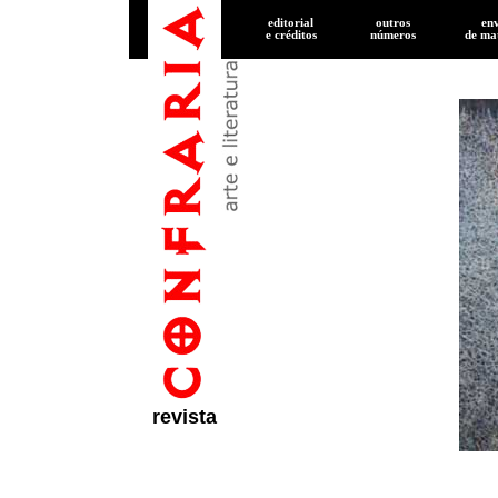
editorial
outros
en
e créditos
números
de
mat
revista