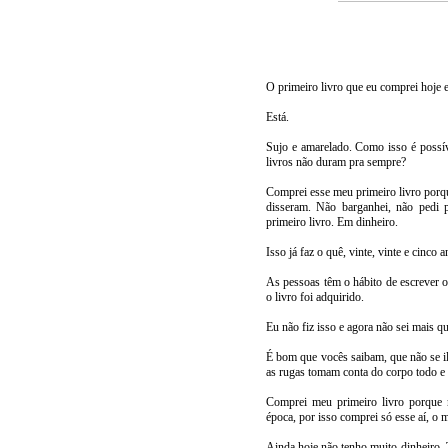
O primeiro livro que eu comprei hoje e
Está.
Sujo e amarelado. Como isso é possíve
livros não duram pra sempre?
Comprei esse meu primeiro livro porq
disseram. Não barganhei, não pedi p
primeiro livro. Em dinheiro.
Isso já faz o quê, vinte, vinte e cinco 
As pessoas têm o hábito de escrever 
o livro foi adquirido.
Eu não fiz isso e agora não sei mais q
É bom que vocês saibam, que não se i
as rugas tomam conta do corpo todo e 
Comprei meu primeiro livro porque 
época, por isso comprei só esse aí, o m
Ainda hoje não tenho muito dinheiro. T