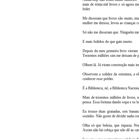
mais de trinta mil livros e só agora 
feder.
Me disseram que livros são muito, mui
mulher me deixou, levou as crianças co
Só não me disseram que. Ninguém me 
E mais fedidos do que gato morto.
Depois do meu primeiro livro vieram ma
Trezentos milhões sim me deixam de p
Olhem lá. Já viram construção mais i
Observem a solidez da estrutura, a el
conhecer esse prédio.
É a Biblioteca, né, a Biblioteca Nacion
Mais de trezentos milhões de livros, 
pensa. Essa fortuna dando sopa e os b
Eu trouxe duas granadas, seis banan
sozinho. Não gosto de dividir nada c
Olha só que beleza, que riqueza. N
Assim não há cobiça que não dê as car