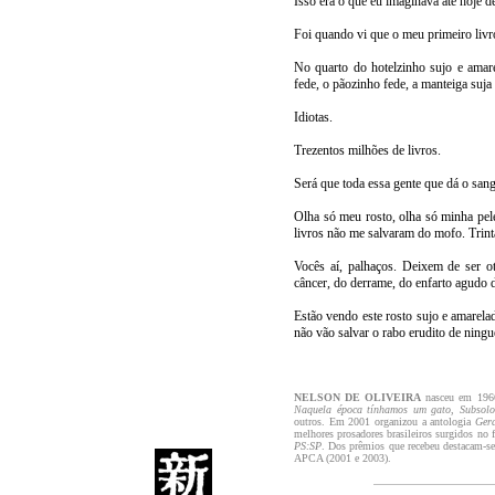
Isso era o que eu imaginava até hoje 
Foi quando vi que o meu primeiro livr
No quarto do hotelzinho sujo e amare
fede, o pãozinho fede, a manteiga suja
Idiotas.
Trezentos milhões de livros.
Será que toda essa gente que dá o san
Olha só meu rosto, olha só minha pele
livros não me salvaram do mofo. Trint
Vocês aí, palhaços. Deixem de ser o
câncer, do derrame, do enfarto agudo d
Estão vendo este rosto sujo e amarela
não vão salvar o rabo erudito de ning
NELSON DE OLIVEIRA
nasceu em 1966,
Naquela época tínhamos um gato
,
Subsolo
outros. Em 2001 organizou a antologia
Ger
melhores prosadores brasileiros surgidos no
PS:SP
. Dos prêmios que recebeu destacam-se
APCA (2001 e 2003).